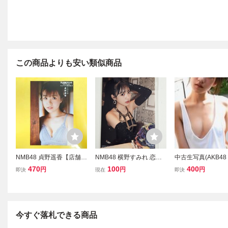
この商品よりも安い類似商品
NMB48 貞野遥香【店舗特
NMB48 横野すみれ 恋な
中古生写真(AKB48
典 ポストカード】FLASH
んてNo thank you! 通常盤
48) 横野すみれ/DV
470
100
400
円
円
円
即決
現在
即決
スペシャル 2023年新年
店舗特典 生写真
-ray「あなたの横
「トップアイドル総登
天ブックス特典生
場」号
今すぐ落札できる商品