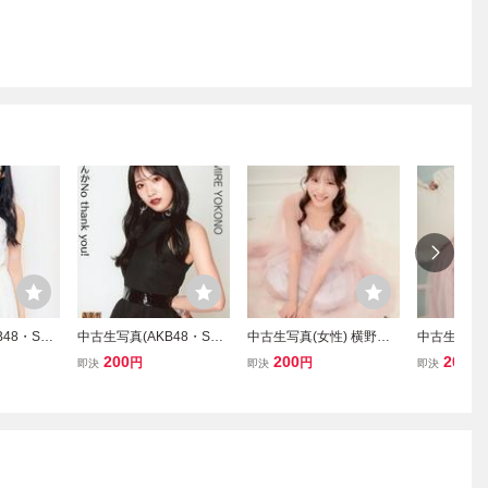
48・SKE
中古生写真(AKB48・SKE
中古生写真(女性) 横野す
中古生写真(
野すみれ/20
48) 横野すみれ/YR-1097/
みれ/2025年巳年ブロマイ
みれ/202
200
200
200
円
円
円
即決
即決
即決
 ランダム生
CD「恋なんかNo thank y
ド
ド
ou!」通常盤(TypeA～C)・
完全生産限定盤封入特典
生写真