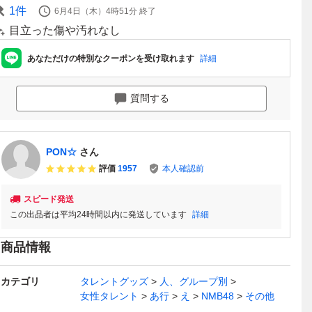
1
件
6月4日（木）4時51分
終了
目立った傷や汚れなし
あなただけの特別なクーポンを受け取れます
詳細
質問する
PON☆
さん
評価
1957
本人確認前
スピード発送
この出品者は平均24時間以内に発送しています
詳細
商品情報
カテゴリ
タレントグッズ
人、グループ別
女性タレント
あ行
え
NMB48
その他