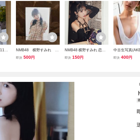
年11月
NMB48 横野すみれ 23
NMB48 横野すみれ 恋な
中古生写真(AKB
 ３枚セ
rd シングル だってだって
んてNo thank you! 通常盤
48) 横野すみれ/
500
150
400
円
円
円
即決
即決
即決
野すみれ
だって 応援店共通 限定
店舗特典 生写真
-ray「あなた
特典 生写真 Type-C
天ブックス特典
「