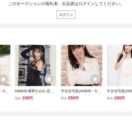
このオークションの落札者、出品者はログインしてください。
ログイン
・SKE
NMB48 横野すみれ 恋な
中古生写真(AKB48・SKE
中古生写真(AKB
D・Blu
んてNo thank you! 通常盤
48) 横野すみれ/AKB48Gr
48) B：B：横
100
290
180
円
円
円
現在
即決
即決
の」楽
店舗特典 生写真.
oup新聞 特典 11月号生写
21 March-rd
写真
真・November Amazon
写真
オリジナル生写真