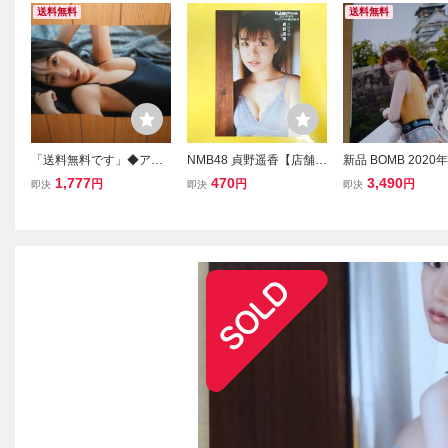
送料無料
送料無料
「送料無料です」◆アイ
NMB48 貞野遥香【店舗特
新品 BOMB 2020
ドル NMB48 横野すみ
典 ポストカード】FLASH
号 NMB48 生写真
1,777
470
3,490
円
円
円
即決
即決
即決
れ グラビア 17ポー
スペシャル 2023年新年
ット 吉田朱里 横
ズ 紙面 6枚
「トップアイドル総登
NMB48 7期生 ボム
場」号