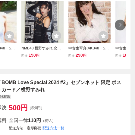
48・SKE
NMB48 横野すみれ 恋な
中古生写真(AKB48・SKE
中古生写真(A
DVD・Blu
んてNo thank you! 通常盤
48) 横野すみれ/AKB48Gr
48) B：B
150
290
180
円
円
円
即決
即決
即決
の横の」楽
店舗特典 生写真.
oup新聞 特典 11月号生写
21 March
生写真
真・November Amazon
写真
オリジナル生写真
BOMB Love Special 2024 #2」セブンネット 限定 ポス
トカード／横野すみれ
匿名配送
500
円
即決
（税0円）
送料
全国一律
110円
（税込）
配送方法
定形郵便
配送方法一覧