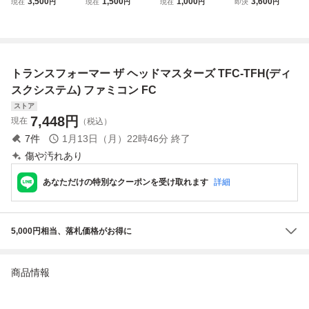
3,500
1,500
1,000
3,600
現在
円
現在
円
現在
円
即決
円
ステム トランスフ
ィスクカード / バ
ィスクカード / パ
ーマーザ★ヘッド
ォーマー ザ・ヘッ
イオミラクル ぼく
チコン
マスターズ［動作
ドマスターズ FC T
ってウパ
品］
AKARA タカラ レ
トロゲーム
トランスフォーマー ザ ヘッドマスターズ TFC-TFH(ディ
スクシステム) ファミコン FC
ストア
7,448
円
現在
（税込）
7
件
1月13日（月）22時46分
終了
傷や汚れあり
あなただけの特別なクーポンを受け取れます
詳細
5,000円相当、落札価格がお得に
商品情報