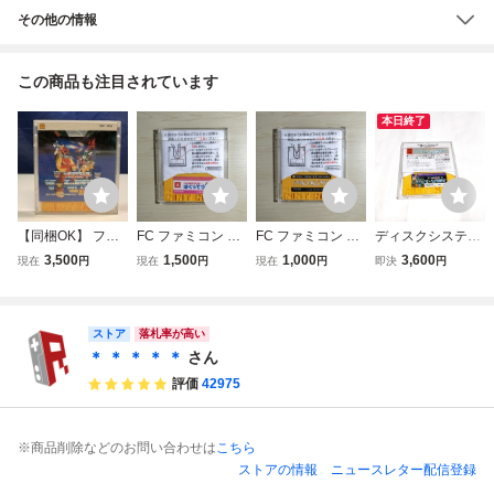
その他の情報
この商品も注目されています
本日終了
【同梱OK】 ファ
FC ファミコン デ
FC ファミコン デ
ディスクシステ
ミコン ディスクシ
ィスクシステム デ
ィスクシステム デ
ム：トランスフォ
3,500
1,500
1,000
3,600
現在
円
現在
円
現在
円
即決
円
ステム トランスフ
ィスクカード / バ
ィスクカード / パ
ーマーザ★ヘッド
ォーマー ザ・ヘッ
イオミラクル ぼく
チコン
マスターズ［動作
ドマスターズ FC T
ってウパ
品］
AKARA タカラ レ
ストア
落札率が高い
トロゲーム
＊ ＊ ＊ ＊ ＊
さん
評価
42975
※商品削除などのお問い合わせは
こちら
ストアの情報
ニュースレター配信登録