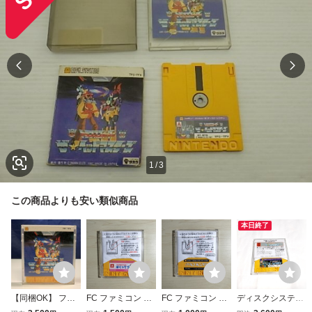
1
/
3
この商品よりも安い類似商品
本日終了
【同梱OK】 ファ
FC ファミコン デ
FC ファミコン デ
ディスクシステ
ミコン ディスクシ
ィスクシステム デ
ィスクシステム デ
ム：トランスフォ