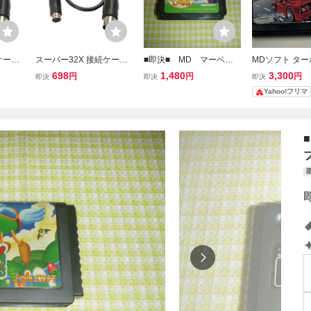
ケーブ
スーパー32X 接続ケーブ
■即決■ MD マーベル
MDソフト タ
MD G
ル メガドライブ1用 MD G
ランド メガドライブ
ラン ソフト単
698
1,480
3,300
円
円
円
即決
即決
即決
40cm
ENESIS コード長：40cm
ゆうパケット対応
ライブ ＴＵＲ
Yahoo!フリマ
RUN