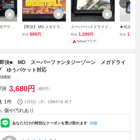
ーボアウト
【即決】 MD メガドライ
スーパーハイドライド M
★何点でも
品 メガド
ブ スーパーリアルバスケ
D メガドライブゲーム
★ スーパー
680
1,200
1,980
円
円
即決
即決
即決
ＢＯOUT
ットボール 動作確認済 ク
R大戦略 
Yahoo!フリマ
リーニング済
器カタログ・
A メガドライ
即発送 MD
■即決■ MD スーパーファンタジーゾーン メガドライ
ブ ゆうパケット対応
匿名配送
3,680
円
即決
（税0円）
1
件
2月3日（月）23時47分
終了
傷や汚れあり
あなただけの特別なクーポンを受け取れます
詳細