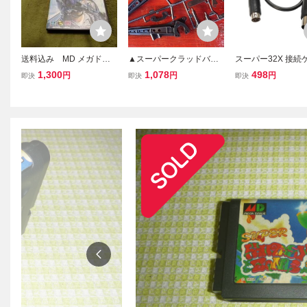
送料込み MD メガドラ
▲スーパークラッドバス
スーパー32X 接続
イブ スーパー大戦略
ター,C部品スイングアー
ル メガドライブ1用 
1,300
1,078
498
円
円
円
即決
即決
即決
ム,10005295（ゆうパケ
ENESIS コード長：
ット）