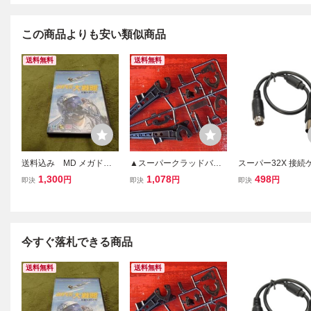
この商品よりも安い類似商品
送料無料
送料無料
送料込み MD メガドラ
▲スーパークラッドバス
スーパー32X 接続
イブ スーパー大戦略
ター,C部品スイングアー
ル メガドライブ1用 
1,300
1,078
498
円
円
円
即決
即決
即決
ム,10005295（ゆうパケ
ENESIS コード長：
ット）
今すぐ落札できる商品
送料無料
送料無料