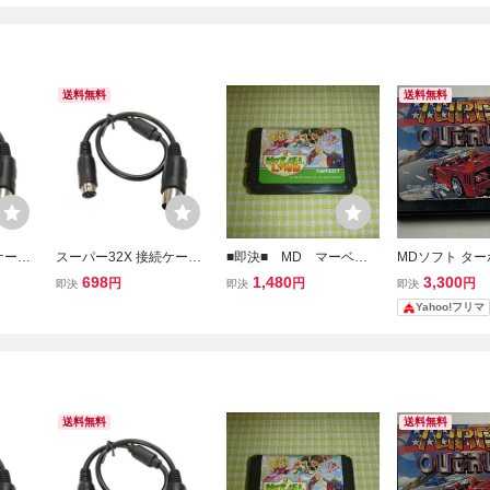
送料無料
送料無料
ケーブ
スーパー32X 接続ケーブ
■即決■ MD マーベル
MDソフト タ
MD G
ル メガドライブ1用 MD G
ランド メガドライブ
ラン ソフト単
698
1,480
3,300
円
円
円
即決
即決
即決
40cm
ENESIS コード長：40cm
ゆうパケット対応
ライブ ＴＵＲ
Yahoo!フリマ
RUN
送料無料
送料無料