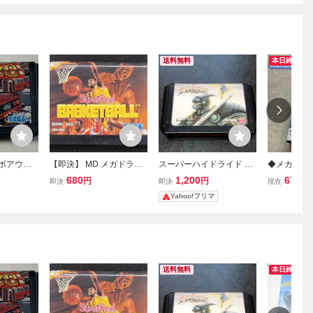
送料無料
本日終了
ーボアウト
【即決】 MD メガドライ
スーパーハイドライド M
◆メガドライ
品 メガド
ブ スーパーリアルバスケ
D メガドライブゲーム
イムワール
680
1,200
671
円
円
円
即決
即決
現在
ＢＯOUT
ットボール 動作確認済 ク
Yahoo!フリマ
リーニング済
送料無料
本日終了