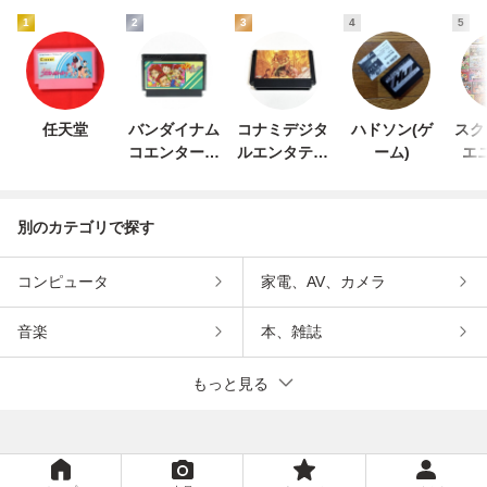
1
2
3
4
5
任天堂
バンダイナム
コナミデジタ
ハドソン(ゲ
スク
コエンターテ
ルエンタテイ
ーム)
エ
インメント
ンメント
別のカテゴリで探す
コンピュータ
家電、AV、カメラ
音楽
本、雑誌
もっと見る