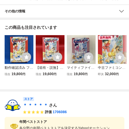
その他の情報
この商品も注目されています
送料無料
動作確認済み ファ
【箱有・説無】マ
マイティファイナ
中古ファミコンソ
ミコンソフト マイ
イティファイナル
ルファイト
フト マイティファ
19,800
19,600
19,800
32,000
現在
円
現在
円
現在
円
即決
円
ティファイナルフ
ファイト
イナルファイト
ァイト
ストア
＊ ＊ ＊ ＊ ＊
さん
評価
1706086
年間ベストストア
各分野の年間ベストストアを決定するYahoo!オークション