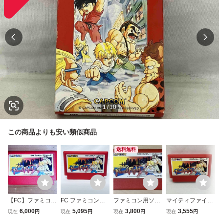
1
/
10
この商品よりも安い類似商品
送料無料
【FC】ファミコ
FC ファミコンソ
ファミコン用ソフ
マイティファイナ
ン マイティファ
フト マイティファ
ト マイティファイ
ルファイト FC フ
6,000
5,095
3,800
3,555
現在
円
現在
円
現在
円
現在
円
イナルファイト
イナルファイト ソ
ナルファイト ソ
ァミコン