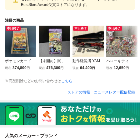
BestStoreAward受賞ストアになります。
注目の商品
本日終了
本日終了
本日終了
ポケモンカードe
【未開封】闇、そ
動作確認済 YAMA
ハローキティ キ
拡張パック 第3
してひかりへ… 1
HA YSV104 サイ
ティちゃん レト
374,800
476,300
64,400
12,650
現在
円
現在
円
現在
円
現在
円
弾 海からの風
パック ポケモンカ
レントバイオリン
ロ ご当地ストラ
未開封
ードneo ③
ップ 貯金箱（ひ
※商品削除などのお問い合わせは
こちら
びあり） ぬいぐ
るみ ボールペン
ストアの情報
ニュースレター配信登録
人気のメーカー・ブランド