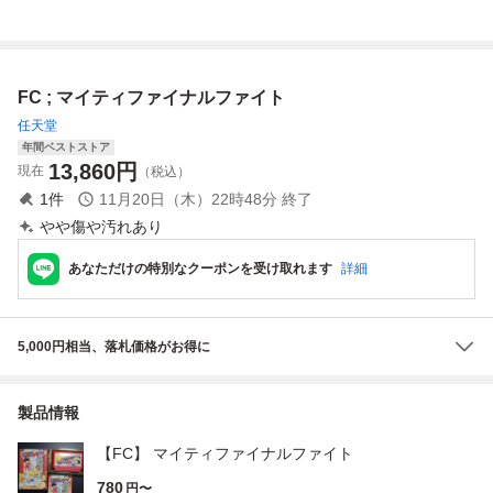
フトのみ 起動確認
フトのみ 中古 ネ
済
コポス送料無料
FC ; マイティファイナルファイト
任天堂
年間ベストストア
13,860
円
現在
（税込）
1
件
11月20日（木）22時48分
終了
やや傷や汚れあり
あなただけの特別なクーポンを受け取れます
詳細
5,000円相当、落札価格がお得に
製品情報
【FC】 マイティファイナルファイト
780
円〜