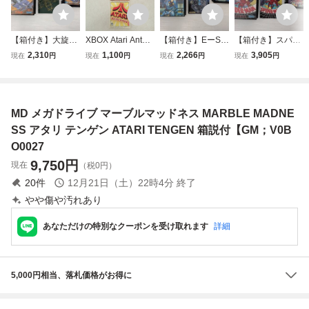
【箱付き】大旋風
XBOX Atari Anthol
【箱付き】EーSW
【箱付き】スパイ
メガドライブ MD
ogy アタリアンソ
AT メガドライブ
ダーマン メガドラ
2,310
1,100
2,266
3,905
現在
円
現在
円
現在
円
現在
円
ロジー ATARI アタ
MD
イブ MD
リ 箱説付【PP
MD メガドライブ マーブルマッドネス MARBLE MADNE
SS アタリ テンゲン ATARI TENGEN 箱説付【GM；V0B
O0027
9,750
円
現在
（税0円）
20
件
12月21日（土）22時4分
終了
やや傷や汚れあり
あなただけの特別なクーポンを受け取れます
詳細
5,000円相当、落札価格がお得に