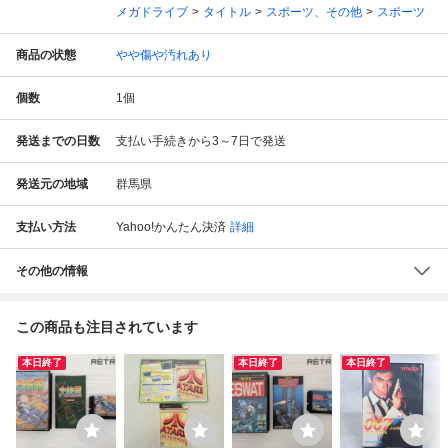
メガドライブ
タイトル
スポーツ、その他
スポーツ
商品の状態
やや傷や汚れあり
個数
1
個
発送までの日数
支払い手続きから3～7日で発送
発送元の地域
群馬県
支払い方法
Yahoo!かんたん決済
詳細
その他の情報
この商品も注目されています
本日終了
本日終了
本日終了