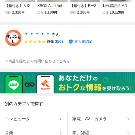
【箱付き】大旋風
XBOX Atari Anthol
【箱付き】EーSW
動作保証品 MD メ
メガドライブ MD
ogy アタリアンソ
AT メガドライブ
ガドライブ 007 死
2,310
1,100
2,266
10,120
現在
円
現在
円
現在
円
現在
円
ロジー ATARI アタ
MD
闘 JAMES BOND
リ 箱説付【PP
THE DUEL 箱説ハ
ガキ付【10
＊ ＊ ＊ ＊ ＊
さん
評価
3508
本人確認済
※商品削除などのお問い合わせは
こちら
別のカテゴリで探す
コンピュータ
家電、AV、カメラ
音楽
本、雑誌