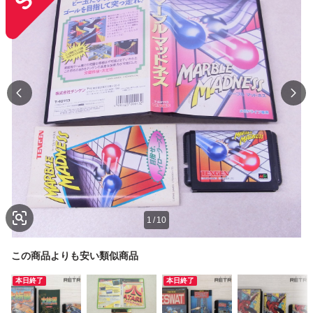
1
/
10
この商品よりも安い類似商品
本日終了
本日終了