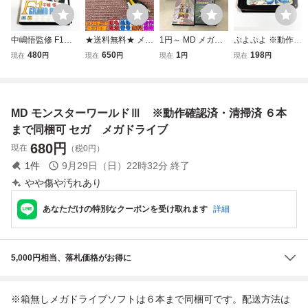
中嶋悟監修 F1ヒ
★送料無料★ メガ
1円～ MD メガド
ぷよぷよ ※動作確
ーローMD 【箱・
ドライブ1 ネオジ
ライブ ドラゴンボ
認済・清掃済 6本
480
650
1
198
現在
円
現在
円
現在
円
現在
円
説明書付き】※動
オ AV ケーブル ビ
ールZ 武勇烈伝 ワ
まで同梱可 セガ
作確認済・清掃済
デオ コード セガ
ールドカップサッ
メガドライブ
2本まで同梱可 セ
MD MEGA DRIVE
カー 他
ガ メガドライブ
互換品 新品
MD モンスターワールドⅢ ※動作確認済・清掃済 ６本
まで同梱可 セガ メガドライブ
680
円
現在
（税0円）
1
件
9月29日（日）22時32分
終了
やや傷や汚れあり
あなただけの特別なクーポンを受け取れます
詳細
5,000円相当、落札価格がお得に
※箱無しメガドライブソフトは６本まで同梱可です。配送方法は