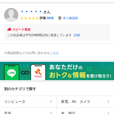
まで同梱可 セガ
マークⅢ
＊ ＊ ＊ ＊ ＊
さん
評価
3836
本人確認前
スピード発送
この出品者は平均24時間以内に発送しています
詳細
※商品削除などのお問い合わせは
こちら
別のカテゴリで探す
コンピュータ
家電、AV、カメラ
音楽
本、雑誌