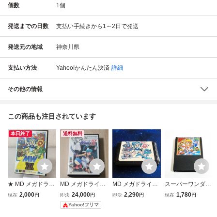
個数
1
個
発送までの日数
支払い手続きから1～2日で発送
発送元の地域
神奈川県
支払い方法
Yahoo!かんたん決済
詳細
その他の情報
この商品も注目されています
本日終了
送料無料
★ MD メガドライ
MD メガドライブ
MD メガドライ
スーパーワンダー
ブ モンスターワー
モンスターワール
ブ モンスターワ
ボーイ モンスター
2,000
24,000
2,290
1,780
現在
円
即決
円
即決
円
現在
円
ルドIII ワンダーボ
ドⅣ セガ
ールド3 Ⅲ ソフト
ワールド ※動作確
Yahoo!フリマ
ーイV SEGA セガ
のみ
認済・清掃済 ４本