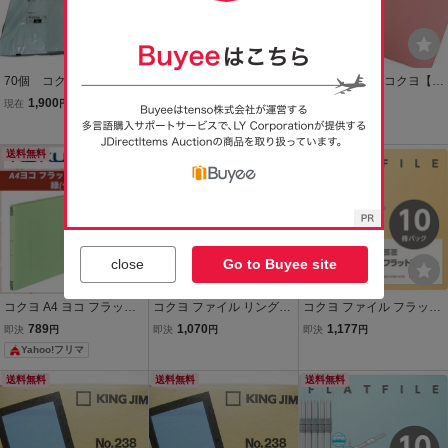
70個 コクヨ ［フ−VS10
A4 フラットファイル コク
新品100冊！◆コクヨ【A
B］ フラットファイルS
ヨ
4タテ フラットファイル
1,900
2,000
2,300
現在
円
即決
円
現在
円
（ストロングタイプ） A4
V ピンク A4-S】フ-V10P
Yahoo!フリマ
縦15mm150枚収容2穴青
樹脂製とじ具◆事務用品
フ−VS10B ファイル 事
書類整理 経理
送料無料
送料無料
送料無料
務 会社 テスト
close
Go to Buyee site
コクヨ A4 ヨコ フラット
コクヨ ファイル リングフ
コクヨ ファイル フラット
ファイル V グリーン 10冊
ァイル NEOS A4 220枚収
ファイル S2 A4 長辺とじ
789
1,070
1,177
即決
円
即決
円
即決
円
セット 新品 A4-E 緑 フ‐V
容 カーマインレッド フ-N
10冊 黄 S2フ-A4S-YX10
Yahoo!フリマ
15 横 オフィス 日本製 紙
E430R
製
送料無料
送料無料
送料無料