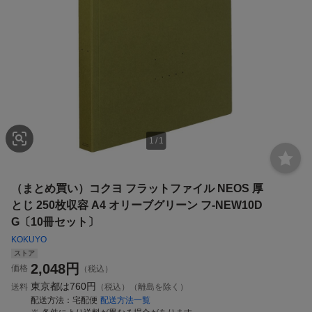
1
/
1
（まとめ買い）コクヨ フラットファイル NEOS 厚
とじ 250枚収容 A4 オリーブグリーン フ-NEW10D
G〔10冊セット〕
KOKUYO
ストア
2,048
円
価格
（税込）
東京都は
760円
送料
（税込）（離島を除く）
配送方法
宅配便
配送方法一覧