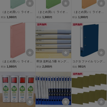
（まとめ買い）ライオン
（まとめ買い）ライオン
（まとめ買い）ライオン
事務器 フラットファイル
事務器 フラットファイル
事務器 フラットファイル
1,980
1,980
1,980
即決
円
即決
円
即決
円
厚とじ A4タテ 250枚収容
厚とじ A4タテ 250枚収容
厚とじ A4タテ 250枚収容
背幅28mm AW-518S 水
背幅28mm AW-519S 緑
送料無料
背幅28mm AW-517S 黄
送料無料
〔×10〕
〔×10〕
〔×10〕
（まとめ買い）ライオン
即決 送料込 5冊 キングジ
コクヨ ファイル リングフ
事務器 フラットファイル
ム KING JIM ケースファイ
ァイル NEOS A4 2穴 330
1,980
2,000
991
即決
円
即決
円
現在
円
厚とじ A4タテ 250枚収容
ル A4 とじ厚30mm 青 No.
枚収容 ネイビー フ-NE44
背幅28mm AW-516S 桃
238
0DB
送料無料
〔×10〕