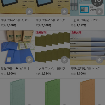
即決 送料込 5冊入 キング
即決 送料込 5冊 キングジ
【お買い得品】 S2フ－A4
ジム KING JIM ケースファ
ム KING JIM ケースファイ
S－BX10 10冊 青 フラッ
2,000
2,000
1,122
即決
円
即決
円
現在
円
イル A4 青 No.238 とじ厚
ル A4 青 No.238 とじ厚30
トファイル A4 ファイル
30mm 未使用長期保管品
mm 長期保管品
送料無料
長辺とじ S2 コクヨ
送料無料
新品50冊！◆コクヨ【A4
コクヨ ファイル 個別フォ
即決 送料込 5冊 キングジ
ケースファイル S4-S 青/
ルダー NEOS A4 板紙 10
ム KING JIM ケースファイ
1,900
1,234
2,000
現在
円
即決
円
即決
円
緑】フ-900N/フ-950N◆
冊 オリーブグリーン A4-
ル A4 青 No.238 とじ厚30
事務用品 書類整理 経理 書
NEIF-DGX10SET
mm
類綴じ