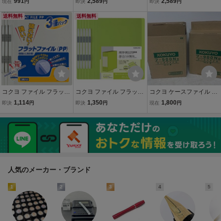
991
2,589
2,589
現在
円
即決
円
即決
円
枚収容 ターコイズブルー
表紙 樹脂製とじ具 2穴 A4
表紙 樹脂製とじ具 2穴 A4
フ-NE440B
送料無料
250枚収容 ピンク フ-VS
送料無料
250枚収容 緑 フ-VSW10G
W10P〔×10〕
〔×10〕
コクヨ ファイル フラット
コクヨ ファイル フラット
コクヨ ケースファイル A4
ファイルPP A4 3冊入 グ
ファイル PP製 グラッセ
青 フ-900NB 紙 10冊×
1,114
1,350
1,800
即決
円
即決
円
現在
円
レー フ-H10-3M
ル A4 5冊セット ライトグ
2箱 未使用品 箱買い★
リーン フ-GLBP10-5LG
20260519№775
人気のメーカー・ブランド
1
2
3
4
5