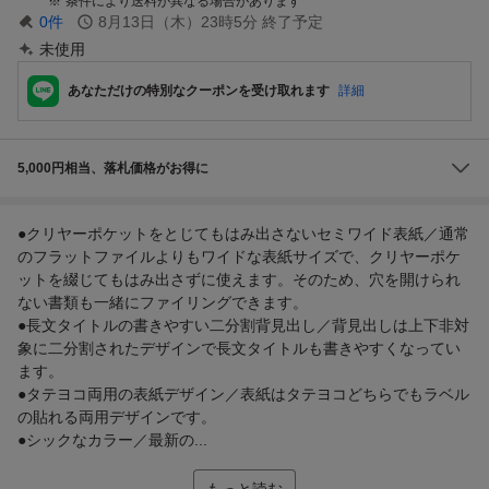
条件により送料が異なる場合があります
0
件
8月13日（木）23時5分
終了予定
未使用
あなただけの特別なクーポンを受け取れます
詳細
5,000円相当、落札価格がお得に
●クリヤーポケットをとじてもはみ出さないセミワイド表紙／通常
のフラットファイルよりもワイドな表紙サイズで、クリヤーポケ
ットを綴じてもはみ出さずに使えます。そのため、穴を開けられ
ない書類も一緒にファイリングできます。
●長文タイトルの書きやすい二分割背見出し／背見出しは上下非対
象に二分割されたデザインで長文タイトルも書きやすくなってい
ます。
●タテヨコ両用の表紙デザイン／表紙はタテヨコどちらでもラベル
の貼れる両用デザインです。
●シックなカラー／最新の...
もっと読む