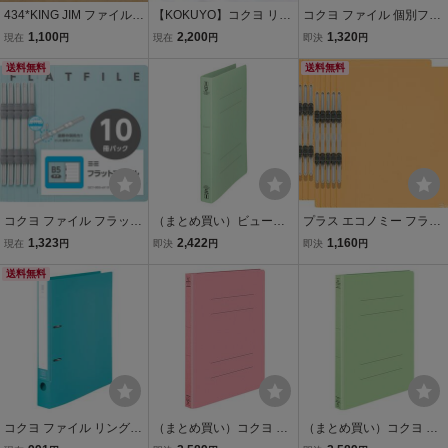
434*KING JIM ファイル 4
【KOKUYO】コクヨ リン
コクヨ ファイル 個別フォ
冊 まとめて スーパードッ
グファイル フ-URF420N
ルダー NEOS A4 板紙 10
1,100
2,200
1,320
現在
円
現在
円
即決
円
チ 脱・着N A4-E とじ厚5
R 青 A4縦 背幅27mm 16
冊 オリーブグリーン A4-
㎝ No.2485N アオ 横型 フ
送料無料
冊セット 中古【USED】
NEIF-DGX10SET
送料無料
ァイリング用品
コクヨ ファイル フラット
（まとめ買い）ビュート
プラス エコノミー フラッ
ファイル S2 B5 長辺とじ
ン フラットファイルPP A
トファイル A4縦 2穴 10冊
1,323
2,422
1,160
現在
円
即決
円
即決
円
10冊 青 S2フ-B5S-BX10
4 厚とじ グリーン FF-A4S
パック 79-357 イエロー
送料無料
W-GN 〔10冊セット〕
コクヨ ファイル リングフ
（まとめ買い）コクヨ フ
（まとめ買い）コクヨ フ
ァイル NEOS A4 2穴 330
ラットファイル PP加工紙
ラットファイル PP加工紙