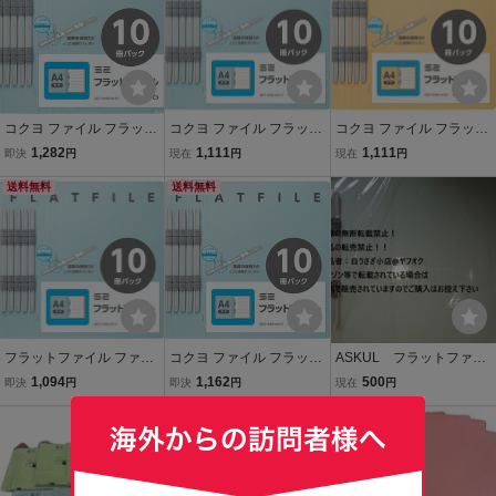
コクヨ ファイル フラット
コクヨ ファイル フラット
コクヨ ファイル フラット
ファイル S2 A4 長辺とじ
ファイル S2 A4 長辺とじ
ファイル S2 A4 長辺とじ
1,282
1,111
1,111
即決
円
現在
円
現在
円
10冊 青 S2フ-A4S-BX10
10冊 青 S2フ-A4S-BX10
10冊 黄 S2フ-A4S-YX10
送料無料
送料無料
フラットファイル ファイ
コクヨ ファイル フラット
ASKUL フラットファイ
ル S2 A4 長辺とじ コクヨ
ファイル S2 A4 長辺とじ
ル 厚とじ PPラミネー
1,094
1,162
500
即決
円
即決
円
現在
円
10冊 青 S2フ-A4S-BX10
10冊 青 S2フ-A4S-BX10
トタイプ A4縦 10冊パ
送料無料
ック ブルー BLUE 未
使用品＠ヤフオク転載・
転売禁止