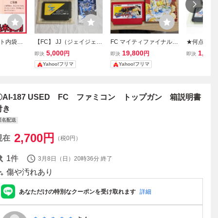
ト内袋未
【FC】 JJ（ジェイジェ
FC マイティファイナルフ
★何点でも
ミコン ソフ
イ） 箱 説明書付き ファ
ァイト CAPCOM ファミ
★ トップガ
5,000
19,800
1,680
円
円
即決
即決
即決
・冊子付き
ミコンソフト
コンソフト 箱・説明書付
ファイター
Yahoo!フリマ
Yahoo!フリマ
 WEAPON
き
書・ソフト 
S SWAT
F2レ即発送
DF-SW
済み
〇AI-187 USED FC ファミコン トップガン 箱説明書
付き
匿名配送
2,700
円
現在
（税0円）
1
件
3月8日（日）20時36分
終了
傷や汚れあり
あなただけの特別なクーポンを受け取れます
詳細