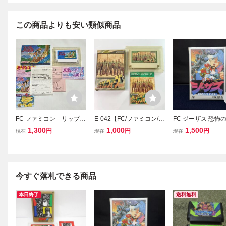
この商品よりも安い類似商品
FC ファミコン リップル
E-042【FC/ファミコン/動
FC ジーザス 恐怖
アイランド 箱 ソフト 説
作確認済】「ファミコン
オ・モンスター 箱
1,300
1,000
1,500
円
円
円
現在
現在
現在
明書
ウォーズ」箱・説明書
明書欠品 ファミコ
付 カセット清掃済 中
ト キングレコード
古・現状品 レトロゲーム
ゲーム 当時物 (08
米)
今すぐ落札できる商品
本日終了
送料無料