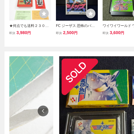
★何点でも送料２３０円
FC ジーザス 恐怖のバイ
ワイワイワールド 
★ 北斗の拳4 七星覇拳伝
オ・モンスター 箱付き 説
イワールド2 ファ
3,980
2,500
3,600
円
円
円
即決
即決
即決
北斗神拳の彼方へ 箱・説
明書欠品 ファミコン ソフ
ソフト FC 箱説明
明書・ソフト ファミコン
ト キングレコード レトロ
サ21レ即発送 FC 動作確
ゲーム 当時物 (08068
認済み
米)