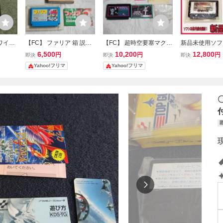
ワイワ
【FC】 ファリア 箱 説明
【FC】 超時空要塞マクロ
新品未使用ソフ
ミコン
書付き ファミコンソフト
ス 箱 説明書 付属品付き
開封 FC ファ
6,500
10,200
12,800
円
円
円
即決
即決
即決
書無し
ファミコンソフト
ト 箱・説明書
Yahoo!フリマ
Yahoo!フリマ
完品 SPECIAL
S AND TACTIC
スワット 東映 T