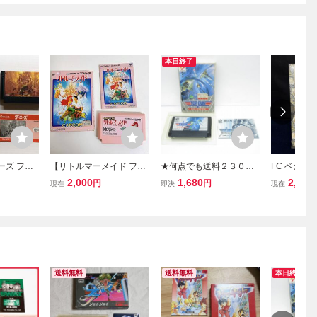
本日終了
ニーズ ファ
【リトルマーメイド ファ
★何点でも送料２３０円
FC ベガス
フト ファミ
ミコン】FC ソフト カプ
★ トップガン2 デュアル
カジノから
2,000
1,680
2,500
円
円
現在
即決
現在
箱 説明書
コン 箱 説明書 付き ディ
ファイターズ 箱・説明
箱・説明書
ズニー メルヘン 任天堂
書・ソフト ファミコン チ
ファミコン 
レトロゲーム 動作未確認
F2レ即発送 FC 動作確認
ゲーム (080
/A87-596
済み
送料無料
送料無料
本日終了