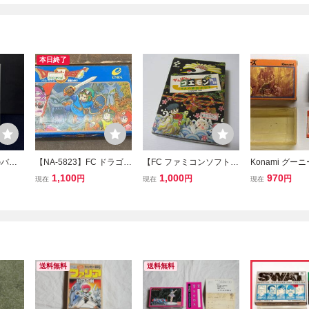
本日終了
のバイ
【NA-5823】FC ドラゴン
【FC ファミコンソフト】
Konami グー
付き 説
クエスト ソフト 箱説明書
がんばれゴエモン外伝 き
ミコン FC ソ
1,100
1,000
970
円
円
円
現在
現在
現在
ン ソフ
あり エニックス EFC-D2
えた黄金キセル 箱・説
コンソフト 
 レトロ
ファミコン 現状品 同梱可
明書付 動作確認済 / コナ
068
東京引取可【千円市場】
ミ
送料無料
送料無料