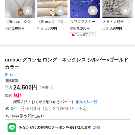
◇Grosse グロッ
【Grosse】グロッ
スワロフスキー
大量・大処分 ネ
セ ネックレス ペ
セ ゴールドトー
ネックレスマルチ
ックレス ゴール
1,000
3,000
9,100
3,900
現在
円
即決
円
即決
円
現在
円
ンダント ゴールド
ン パール&ビジ
カラー ロング
ド・シルバーカラ
Yahoo!フリマ
カラー ドイツ製
ュー ヴィンテー
シルバー 正規
ー ロング・ショ
1974 ヴィンテー
ジ ネックレス
品 新品 箱付
ート・パール・つ
ジ アクセサリー
や消し・ダブル・
装飾品 保管品
メタル 30本以
grosse グロッセ ロング ネックレス シルバー×ゴールド
箱無し
上 no.5
カラー
Grosse
匿名配送
24,500
円
即決
（税0円）
無料
送料
配送方法
おてがる配送ゆうパケット
配送方法一覧
0
件
6月3日（水）22時6分
終了予定
やや傷や汚れあり
あなただけの特別なクーポンを受け取れます
詳細