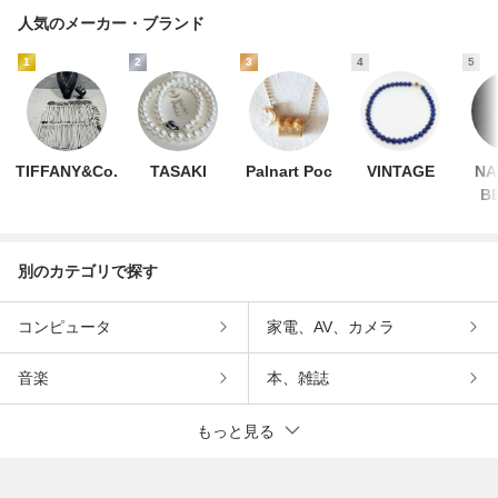
人気のメーカー・ブランド
1
2
3
4
5
TIFFANY&Co.
TASAKI
Palnart Poc
VINTAGE
NA
B
別のカテゴリで探す
コンピュータ
家電、AV、カメラ
音楽
本、雑誌
もっと見る