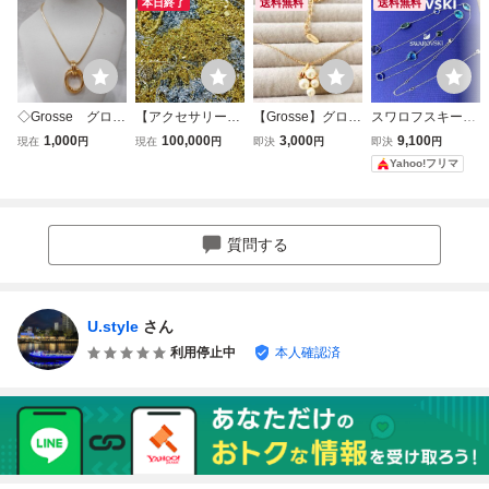
本日終了
送料無料
送料無料
◇Grosse グロッ
【アクセサリー大
【Grosse】グロッ
スワロフスキー
セ ネックレス ペ
量まとめ売り!】ゴ
セ ゴールドトー
ネックレスマルチ
1,000
100,000
3,000
9,100
現在
円
現在
円
即決
円
即決
円
ンダント ゴールド
ールド・シルバー
ン パール&ビジ
カラー ロング
Yahoo!フリマ
カラー ドイツ製
カラーアクセサリ
ュー ヴィンテー
シルバー 正規
1974 ヴィンテー
ー ネックレス イ
ジ ネックレス
品 新品 箱付
ジ アクセサリー
ミテーション ブレ
装飾品 保管品
スレット リング等
質問する
箱無し
約20kg KY51864
U.style
さん
利用停止中
本人確認済