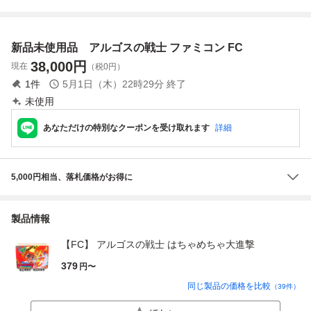
易清掃済 FC フ
大進撃
外箱あり
ァミコン
新品未使用品 アルゴスの戦士 ファミコン FC
38,000
円
現在
（税0円）
1
件
5月1日（木）22時29分
終了
未使用
あなただけの特別なクーポンを受け取れます
詳細
5,000円相当、落札価格がお得に
製品情報
【FC】 アルゴスの戦士 はちゃめちゃ大進撃
379
円〜
同じ製品の価格を比較
（
39
件）