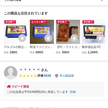
この商品も注目されています
本日終了
もうすぐ終了
本日終了
本日終了
アルゴスの戦士
即決ファミコンソ
【FC・ファミコ
動作保証品 FC フ
【動作確認済】８
フト アルゴスの
ン】 グーニーズ
ァミコン ランボー
198
600
350
1,100
現在
円
即決
円
現在
円
現在
円
本まで同梱可 簡
戦士 はちゃめちゃ
THE GOONIES
RAMBO【PP
易清掃済 FC フ
大進撃
外箱あり
ァミコン
＊ ＊ ＊ ＊ ＊
さん
評価
8538
本人確認前
スピード発送
この出品者は平均24時間以内に発送しています
詳細