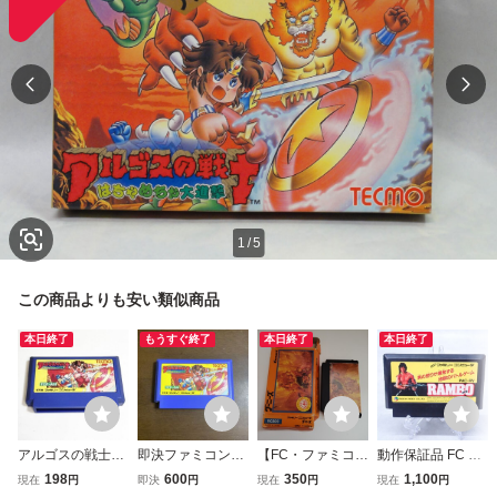
1
/
5
この商品よりも安い類似商品
本日終了
もうすぐ終了
本日終了
本日終了
アルゴスの戦士
即決ファミコンソ
【FC・ファミコ
動作保証品 FC フ
【動作確認済】８
フト アルゴスの
ン】 グーニーズ
ァミコン ランボー
198
600
350
1,100
現在
円
即決
円
現在
円
現在
円
本まで同梱可 簡
戦士 はちゃめちゃ
THE GOONIES
RAMBO【PP