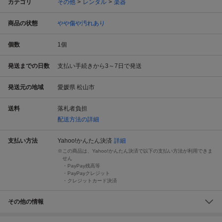
カテゴリ
その他
レンタル
楽器
商品の状態
やや傷や汚れあり
個数
1
個
発送までの日数
支払い手続きから3～7日で発送
発送元の地域
愛媛県 松山市
送料
落札者負担
配送方法の詳細
支払い方法
Yahoo!かんたん決済
詳細
この商品は、Yahoo!かんたん決済で以下の支払い方法が利用できま
せん
・PayPay残高等
・PayPayクレジット
・クレジットカード決済
その他の情報