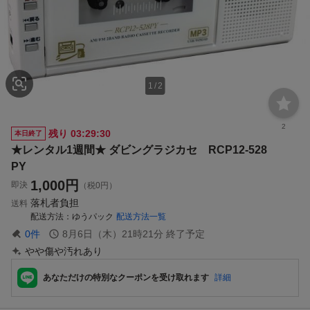
1
/
2
2
残り
03:29:29
本日終了
★レンタル1週間★ ダビングラジカセ RCP12-528
PY
1,000
円
即決
（税0円）
落札者負担
送料
配送方法
ゆうパック
配送方法一覧
0
件
8月6日（木）21時21分
終了予定
やや傷や汚れあり
あなただけの特別なクーポンを受け取れます
詳細