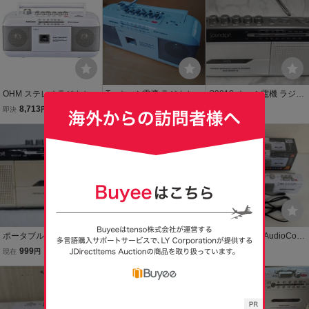
OHM ステレオラジカセ R
T■ オーム電機 ラジカセ
S3813 オーム電機 ラジカ
CS-351Z 07-8379
セ/RCS-M785K-W/FM/AM
8,713
500
1,500
即決
円
現在
円
現在
円
ラジオ カセットレコーダ
本日終了
ー/ポータブルラジカセ/ 通
本日終了
電○ 詳細本文参照 現状品
ポータブルカセットデッ
S4021 AudioComm ラジ
T[宅60］6536 AudioCom
キ RCS-S786K-W AM/F
カセ/RCS-331Z/FM/AMラ
m ラジオ カセットレコー
999
1,500
1,100
現在
円
現在
円
現在
円
Mラジオ カセットテー
ジオ カセットレコーダー/
ダー RCS-331Z mono 簡
プレコーダー 単3電池四
ポータブルプレーヤー/オ
送料無料
易動作確認済み ラジカセ
本日終了
本駆動 メガネコードで
ーム電機 通電○ 詳細本文
ポータブルラジオ オーム
家庭用電源動作
参照 現状品
電機