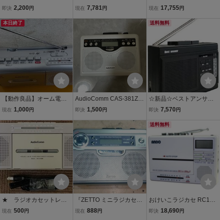
オ カセット レコーダー ※
機AudioComm ラジカセ
セ RC11-889Z 5350ap
2,200
7,781
17,755
即決
円
現在
円
現在
円
2400010575907
ラジオ カセットテープ再
本日終了
生 カセットテープ録音 ラ
送料無料
ジオ録音 マイク録音 外付
けマイク ポ
【動作良品】オーム電機
AudioComm CAS-381Z M
☆新品☆ベストアンサー c
AudioComm モノラルラ
P3 micro SD対応 ラジオ
ompax 多機能 コンパクト
1,000
1,500
7,570
現在
円
即決
円
即決
円
ジオカセットレコーダー
カセットレコーダー
ラジカセ AM FM ラジオ
RCS-531Z
カセットテープ microSD
送料無料
マイク 録
★ ラジオカセットレコ
『ZETTO ミニラジカセ
おけいこラジカセ RC11-8
ーダー ★ オーム電
ダブルスピーカー AM/F
89Z 5350ap
500
888
18,690
現在
円
現在
円
即決
円
機 Audio Comm MO
M アラーム機能 マイク