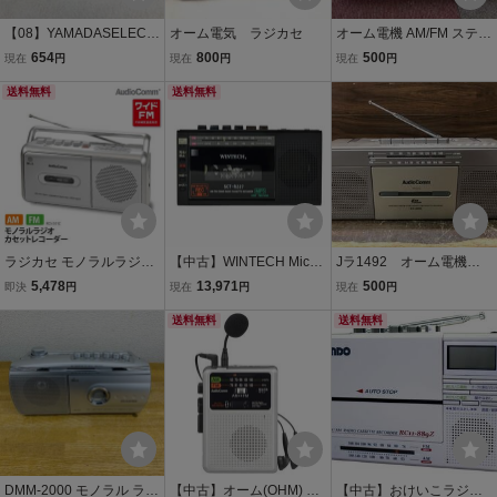
【08】YAMADASELECT
オーム電気 ラジカセ
オーム電機 AM/FM ステレ
ヤマダセレクト YCDRC5
オラジオカセットレコー
654
800
500
現在
円
現在
円
現在
円
G1 ラジカセ 中古 現状品
ダー RCS-S786K-W 元
260208R7084
送料無料
送料無料
箱有 E001
ラジカセ モノラルラジオ
【中古】WINTECH Micro
Jラ1492 オーム電機 R
カセットレコーダー Audi
SD/USB録音対応モノラル
CS-U800M ステレオラ
5,478
13,971
500
即決
円
現在
円
現在
円
oComm｜RCS-531Z 03-5
ラジカセ SCT-R227K ブ
ジオカセットレコーダー
010 オーム電機
ラック AM/FMチューナー
送料無料
送料無料
乾電池対応 ACアダプタ
DMM-2000 モノラル ラジ
【中古】オーム(OHM) 電
【中古】おけいこラジカ