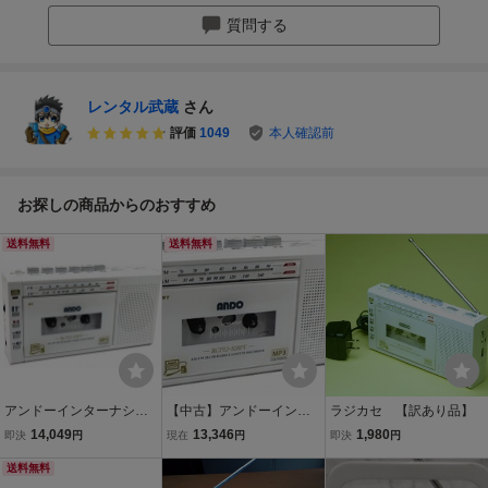
質問する
レンタル武蔵
さん
評価
1049
本人確認前
お探しの商品からのおすすめ
送料無料
送料無料
アンドーインターナショ
【中古】アンドーインタ
ラジカセ 【訳あり品】
ナル かんたんダビングラ
ーナショナル かんたんダ
14,049
13,346
1,980
即決
円
現在
円
即決
円
ジカセ mvsdd1jd2p
ビングラジカセ mvsdd1jd
送料無料
2p