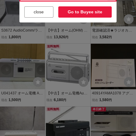
close
Go to Buyee site
S3672 AudioComm/ラジ
【中古】オーム(OHM) Au
電源確認済★ラジオカセ
カセ/RCS-331Z/ポータブ
dioComm ラジカセ ラジ
ットレコーダー RCS-331
1,800
13,926
3,582
現在
円
現在
円
現在
円
ルラジオカセットレコー
オカセットプレーヤー 録
Z オーム電機 Audio
ダー/オーム電機 通電○ 動
音再生 ステレオ RCS-351
送料無料
Comm AM/FM ラジカセ
作詳細本文参照 現状品
Z 07-8379 OHM
★ ワイドFM対応 モノ
ラルラジカセ
U041437 オーム電機 Aud
【中古】オーム電機Audio
40914YAMA1078 アグレ
ioComm ラジカセ ラジオ
Comm ラジカセ モノラル
クション ラジカセ AM/FM
1,500
6,180
1,580
現在
円
現在
円
現在
円
カセットプレーヤー RCS-
ラジオカセットレコーダ
カセットレコーダー MMP
351Z テープ再生／早送り
ー カセットデッキ シルバ
送料無料
R-01B ブラック 黒 緊急時
本日終了
／巻き戻しOK 現状品 0
ー RCS-531Z 03-5010 O
避難グッツ ラジオ 新品
709
HM