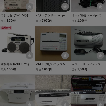
ラジカセ【SA105◎】WI
ベストアンサー compax
オーム電機 Soundpit ラジ
NTECH SCT-R223 ラ
多機能 コンパクト ラジカ
カセ RCS-M785K-W ラジ
1,700
7,970
1,000
現在
円
即決
円
現在
円
ジカセ コンパクト 260
セ AM FM ラジオ カセッ
オカセットレコーダー★
219
送料無料
トテープ microSD マイク
動作確認済み 【G516
録音 CH
9】
送料無料◆ANDO ツイン
ANDO おけいこラジカ
WINTECH FM/AMラジオ
スピーカーラジカセ RC2
セ ANDO RC11-889Z
カセットコーダー SCT-M
4,500
1,600
1,000
即決
円
即決
円
現在
円
3-486Y 両面再生 内蔵マ
200 ラジカセ★動作品
イク かんたん録音 新品
【H6031】