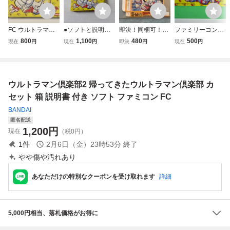
FC ウルトラマン
●ソフトと説明書
即決！同梱可！
ファミリーコンピ
倶楽部2 帰ってき
無し FC ウルト
ファミコン ウル
ューター ユタカ
800
1,100
480
500
現在
円
現在
円
即決
円
現在
円
たウルトラマン倶
ラマン倶楽部2 帰
トラマン倶楽部
／バンダイ ウル
楽部 【動作確認済
って来たウルトラ
３ 箱のみ
トラマン倶楽部
み】箱、説明書付
マン倶楽部
２ 帰ってきたウ
箱のみ 何本で
ルトラマン倶楽部
ウルトラマン倶楽部2 帰ってきたウルトラマン倶楽部 カ
も同梱可能●
セット 箱 説明書 付き ソフト ファミコン FC
BANDAI
匿名配送
1,200
円
現在
（税0円）
1
件
2月6日（金）23時53分
終了
やや傷や汚れあり
あなただけの特別なクーポンを受け取れます
詳細
5,000円相当、落札価格がお得に