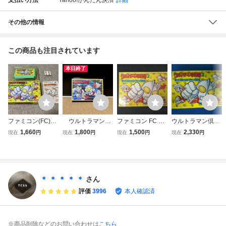
その他の情報
この商品も注目されています
本日終了
ファミコン(FC)
ウルトラマン倶
ファミコン FC ウ
ウルトラマン倶楽
「ウルトラマン倶
楽部３ ファミコ
ルトラマン倶楽部
部2 ファミコン
1,660
1,800
1,500
2,330
現在
円
現在
円
現在
円
現在
円
楽部２ 帰ってきた
ンソフト （検：
2
ウルトラマン倶楽
ＵＬＴＲＡＭＡ
部」(箱・説明書
Ｎ ファミリーコ
付/F-1242)
ンピュータ カセ
ット 任天堂 Ｙ
＊ ＊ ＊ ＊ ＊
さん
ＵＴＡＫＡ
評価
3996
本人確認済
※商品削除などのお問い合わせは
こちら