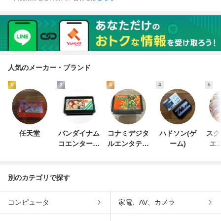
人気のメーカー・ブランド
1
2
3
4
5
任天堂
バンダイナム
コナミデジタ
ハドソン(ゲ
スク
コエンターテ
ルエンタテイ
ーム)
エ
インメント
ンメント
別のカテゴリで探す
コンピュータ
家電、AV、カメラ