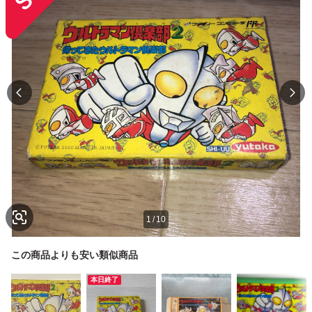
1
/
10
この商品よりも安い類似商品
本日終了