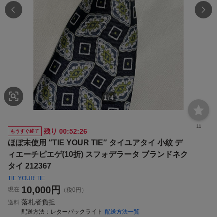
1
/
4
11
残り
00:52:25
もうすぐ終了
ほぼ未使用 ″TIE YOUR TIE″ タイユアタイ 小紋 デ
ィエーチピエゲ(10折) スフォデラータ ブランドネク
タイ 212367
TIE YOUR TIE
10,000
円
現在
（税0円）
落札者負担
送料
配送方法
レターパックライト
配送方法一覧