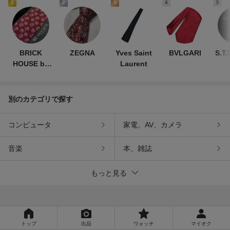
1
2
3
4
5
BRICK
ZEGNA
Yves Saint
BVLGARI
S.T
HOUSE by
Laurent
TOKYO
SHIRT
別のカテゴリで探す
コンピュータ
家電、AV、カメラ
音楽
本、雑誌
もっと見る
トップ
出品
ウォッチ
マイオク