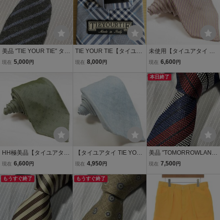
美品 ″TIE YOUR TIE″ タイ
TIE YOUR TIE【タイユア
未使用【タイユアタイ TIE
ユアタイ ストライプ カシ
タイ】グレー紺色チェッ
YOUR TIE】 お洒落なレ
5,000
8,000
6,600
現在
円
現在
円
現在
円
ミア100% ニットタイ ブ
ク模様ネクタイ
ジメン柄♪ セッテピエゲ
ランドネクタイ 410123
シルクネクタイ (メンズ)
本日終了
紫×緑系 イタリア製 ★39
MMB0011★
HH極美品【タイユアタイ
【タイユアタイ TIE YOU
美品 ″TOMORROWLAND″
TIE YOUR TIE】 お洒落な
R TIE】シンプルな織柄♪
トゥモローランド ストラ
6,600
4,950
7,500
現在
円
現在
円
現在
円
織柄♪ セッテピエゲ シル
セッテピエゲ リネンネク
イプ ディエーチピエゲ(10
クネクタイ (メンズ) グリ
もうすぐ終了
タイ (メンズ) ライトブル
もうすぐ終了
折) ブランドネクタイ 501
ーン系 イタリア製 ★39M
ー系 イタリア製 ★39MM
162
MB0010★
B0023★