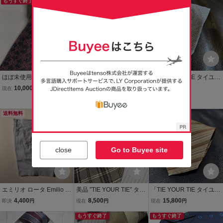
9073
もうすぐ終了
送料無料
本日終了
ほぼ未使用 ″Finamore 19
TIE YOUR TIE タイユアタ
「TIE YOUR TIE タイユア
25″ フィナモレ 小紋 ドー
イ ネクタイ セッテピ
タイ」 ブルー系 スフォデ
10,000
22,200
15,800
現在
円
即決
円
現在
円
ディチピエゲ(12折) スフ
エゲ ブルーネイビー セレ
ラータ 折り生地 ウール×
Yahoo!フリマ
ォデラータ ブランドネク
クトショップ購入 試着程
シルク混紡生地 イタリ
タイ 211573
度
ア・メイド
送料無料
本日終了
本日終了
close
Go to Buyee site
エミリオ ロータ Emilio R
美品 ″TIE YOUR TIE″ タイ
「TIE YOUR TIE タイユア
ota タイユアタイ TIE YO
ユアタイ 細身 チェック ノ
タイ」 ブラウン系 スフォ
4,400
8,500
15,800
即決
円
現在
円
現在
円
UR TIE ショーツ コットン
ーヴェピエゲ(9折) カシミ
デラータ 折り生地 シルク
ブルー 46 ショートパンツ
アシルク ブランドネクタ
もうすぐ終了
×コットン混紡生地 イタ
もうすぐ終了