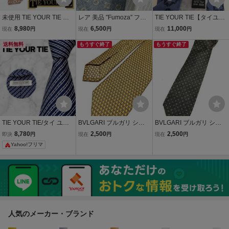
未使用 TIE YOUR TIE ネ
レア 美品 ″Fumoza″ フモ
TIE YOUR TIE【タイユア
クタイ スフォデラート タ
ーザ 小紋 ディエーチピエ
タイ】 ブルーネイビー花
8,980
6,500
11,000
現在
円
現在
円
現在
円
イユアタイ Franco Minuc
ゲ(10折) ブランドネクタ
柄ドットネクタイ Frank S
ci フランコミヌッチ Atto
送料無料
イ 402334
もうすぐ終了
foderato フランクスフォ
もうすぐ終了
Vannucci お探しの方も
デラート 新品 未使用
タグ付き
TIE YOUR TIE/タイ ユア
BVLGARI ブルガリ シル
BVLGARI ブルガリ シル
タイ ネクタイ ネイビー ス
ク ネクタイ ゴールド系 柄
ク ネクタイ ダークグレー
8,780
2,500
2,500
即決
円
現在
円
現在
円
トライプ シルク100 ブル
セッテピエゲ 剣幅約8㎝
×グリーン系 渦巻き 柄 セ
Yahoo!フリマ
ー
ハイブランド 高級ネクタ
ッテピエゲ ハイブランド
イ 送料185円（追跡
高級ネクタイ 送料185円
付）〜
（追跡付）〜
人気のメーカー・ブランド