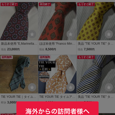
もうすぐ終了
本日終了
もうすぐ終了
新品未使用 ″E,Marinella N
ほぼ未使用 ″Franco Minuc
美品 ″TIE YOUR TIE″ タイ
APOLI″ E,マリネッラ 小紋
ci″ フランコミヌッチ 細身
ユアタイ 細身 小紋 セッテ
23,000
8,500
7,500
現在
円
現在
円
現在
円
ディエーチピエゲ(10折)
小紋 ディエーチピエゲ(10
ピエゲ スフォデラート ブ
ブランドネクタイ 212483
送料無料
折) スフォデラータ ブラ
送料無料
ランドネクタイ 509074
もうすぐ終了
ンドネクタイ 305183
TIE YOUR TIE｜タイユア
TIE YOUR TIE タイユアタ
美品 ″TIE YOUR TIE″ タイ
タイ スフォデラート
イ ネクタイ 花柄 イタリア
ユアタイ 細身 ストライプ
3,000
9,990
7,500
即決
円
即決
円
現在
円
ジャガードストライプタ
製 スフォデラート
セッテピエゲ スフォデラ
Yahoo!フリマ
イ イタリア製
ート ブランドネクタイ 50