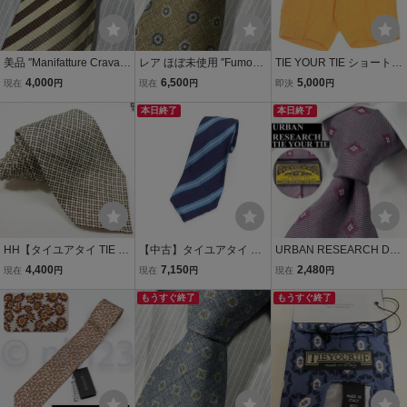
美品 ″Manifatture Cravatt
レア ほぼ未使用 ″Fumoz
TIE YOUR TIE ショートパ
e″ マニファットーレクラ
a″ フモーザ 小紋 ディエー
ンツ メンズ タイユアタイ
4,000
6,500
5,000
現在
円
現在
円
即決
円
ヴァッテ ストライプ ノー
チピエゲ(10折) ブランド
中古 古着
ヴェピエゲ(9折) スフォデ
ネクタイ 403341
本日終了
本日終了
ラータ ブランドネクタイ
305292
HH【タイユアタイ TIE Y
【中古】タイユアタイ TIE
URBAN RESEARCH DO
OUR TIE】お洒落な総柄
YOUR TIE シルク ストラ
ORS アーバンリサーチド
4,400
7,150
2,480
現在
円
現在
円
現在
円
刺繍♪ セッテピエゲ シル
イプ柄ネクタイ ネイビーx
アーズ TIE YOUR TIE タ
クネクタイ (メンズ) ブラ
ブルー
もうすぐ終了
イユアタイ 別注 ネクタイ
もうすぐ終了
ウン系 イタリア製 ★39M
シルク 小紋柄 総柄 パープ
MB0027★
ル ジャガード