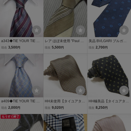
ハーフパンツ ストライプ
イ 411108
リア・メイド
a343◆TIE YOUR TIE ネ
レア ほぼ未使用 ″Paul Sm
美品 BVLGARI ブルガリ
クタイ◆タイユアタイネ
ith″ ポールスミス 細身 ス
シルク ネクタイ ネイビー
3,500
5,500
2,700
現在
円
現在
円
現在
円
クタイシルクイタリア製
トライプ ディエーチピエ
×ブルー ロゴマニア 柄 セ
ストライプ8g
ゲ(10折) スフォデラート
ッテピエゲ ハイブランド
ブランドネクタイ 407190
高級ネクタイ 送料185円
（追跡付）〜
a409◆TIE YOUR TIE ネ
HH未使用【タイユアタイ
HH極美品【タイユアタイ
クタイ◆タイユアタイネ
TIE YOUR TIE】 お洒落な
TIE YOUR TIE】お洒落な
2,000
9,020
8,250
現在
円
現在
円
現在
円
クタイシルクイタリア製
総柄刺繍♪ セッテピエゲ
小花柄♪セッテピエゲ シル
チェックライトブルー8g
もうすぐ終了
シルクネクタイ (メンズ)
クネクタイ（メンズチャ
チャコールグレー系 伊製
コールグレー系 イタリア
★39MMB0012
製 ★39MMB0003