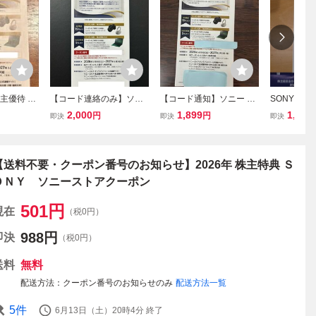
株主優待 ソ
【コード連絡のみ】ソニ
【コード通知】ソニー SO
SONY ソ
ポン 有効
ー 株主優待 ソニーストア
NY 株主優待 ソニースト
ポン 番号通
2,000
1,899
1,450
円
円
即決
即決
即決
5月31日
クーポン
アクーポン ソニーストア
027/5/31ま
【送料不要・クーポン番号のお知らせ】2026年 株主特典 Ｓ
ＯＮＹ ソニーストアクーポン
501
円
現在
（税0円）
988
円
即決
（税0円）
送料
無料
配送方法
クーポン番号のお知らせのみ
配送方法一覧
5
件
6月13日（土）20時4分
終了