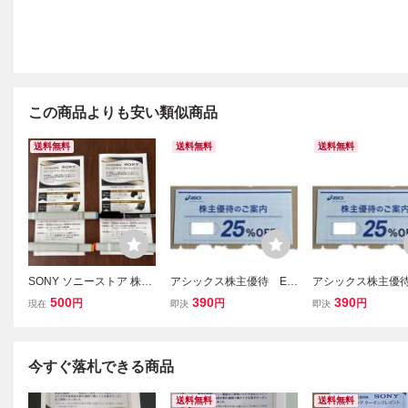
この商品よりも安い類似商品
送料無料
送料無料
送料無料
SONY ソニーストア 株主
アシックス株主優待 EC
アシックス株主優待
優待 クーポン 2026年 AV
サイト用25%OFFクーポ
サイト用 25%OF
500
390
390
円
円
円
現在
即決
即決
商品15% VAIO5%
ンコード1回分 2026年9
ポンコード1回分 2
月末まで期限
9月末期限
今すぐ落札できる商品
送料無料
送料無料