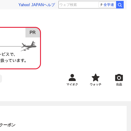
Yahoo! JAPAN
ヘルプ
全学連
マイオク
ウォッチ
出品
トアクーポン