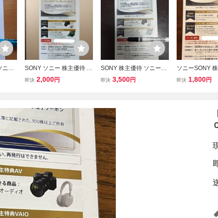
 ソニー
SONY ソニー 株主優待 ソ
SONY 株主優待 ソニース
ソニーSONY 
ニーストア クーポン 202
トア ソニーストアクーポ
ニーストアクー
2,000
3,500
1,800
円
円
円
即決
即決
即決
6年 AV商品 VAIO (匿名
ン VAIO クーポン 2026
期限：2027年
配送)
年
番号通知