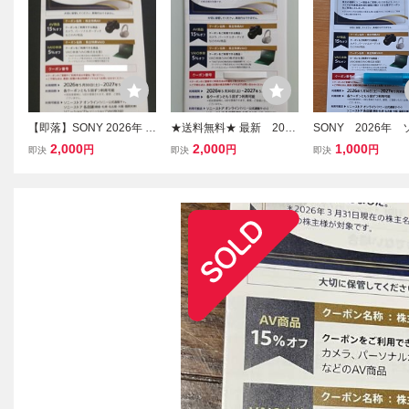
【即落】SONY 2026年 株
★送料無料★ 最新 2026
SONY 2026年
主優待 ソニーストアクー
年 株主特典 ソニース
ストアクーポン
2,000
2,000
1,000
円
円
円
即決
即決
即決
ポン 27年5月末期限(コー
トアクーポン 有効期
ド通知、ネコポス可)
限 2027年5月31日迄
株主優待