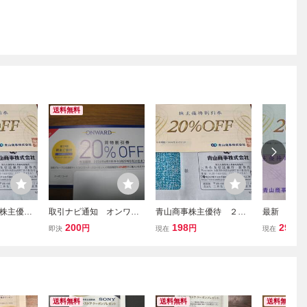
送料無料
株主優
取引ナビ通知 オンワー
青山商事株主優待 ２
最新 数量
f券 １枚
ド 株主優待 買い物割引ク
０％off券 １枚 ③ ２
事株主優待
200
198
298
円
円
円
即決
現在
現在
１２月３
ーポン(20％OFF) 1回分
０２６年１２月３１日
券１枚 ２
有効期限2027/5/31
迄
３０日迄
送料無料
送料無料
送料無料