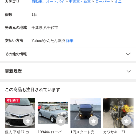
カテゴリ
自動車、オートバイ
中古車・新車
ローバー
ミニ
個数
1
個
発送元の地域
千葉県 八千代市
支払い方法
Yahoo!かんたん決済
詳細
その他の情報
更新履歴
この商品も注目されています
本日終了
個人 平成27 カロ
1994年 ローバー
1円スタート売り
カワサキ Z1 タ