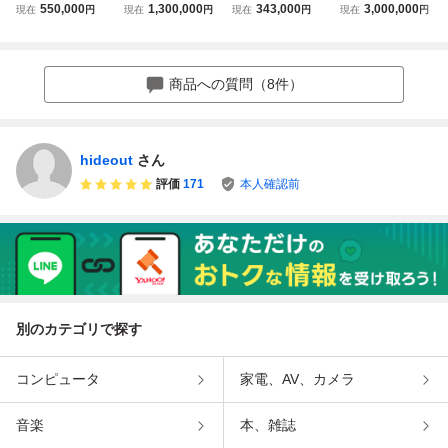
ーラアクシオ ハイ
ミニ クーパー1.3
切り25年式 NV35
イガー 旧車
550,000
1,300,000
343,000
3,000,000
現在
円
現在
円
現在
円
現在
円
ブリッドG 走行7
0 キャラバン 車検
万km
令和9年4月 ブラ
ウン ローダウン
車いす移動車19万
商品への質問（8件）
Km
hideout
さん
評価
171
本人確認前
別のカテゴリで探す
コンピュータ
家電、AV、カメラ
音楽
本、雑誌