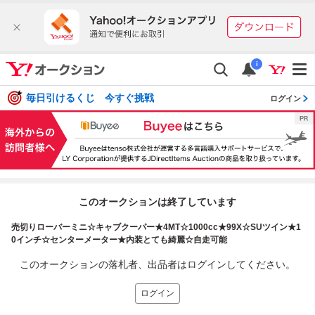
i
毎日引けるくじ 今すぐ挑戦
ログイン
このオークションは終了しています
売切りローバーミニ☆キャブクーパー★4MT☆1000cc★99X☆SUツイン★1
0インチ☆センターメーター★内装とても綺麗☆自走可能
このオークションの落札者、出品者はログインしてください。
ログイン