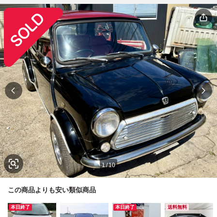
1
/
10
この商品よりも安い類似商品
本日終了
本日終了
送料無料