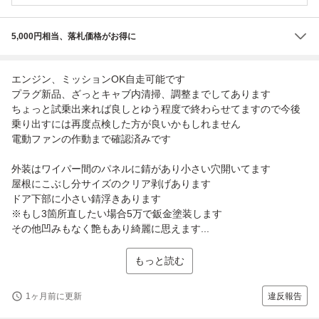
5,000円相当、落札価格がお得に
エンジン、ミッションOK自走可能です
プラグ新品、ざっとキャブ内清掃、調整までしてあります
ちょっと試乗出来れば良しとゆう程度で終わらせてますので今後
乗り出すには再度点検した方が良いかもしれません
電動ファンの作動まで確認済みです
外装はワイパー間のパネルに錆があり小さい穴開いてます
屋根にこぶし分サイズのクリア剥げあります
ドア下部に小さい錆浮きあります
※もし3箇所直したい場合5万で鈑金塗装します
その他凹みもなく艶もあり綺麗に思えます...
もっと読む
1ヶ月前に更新
違反報告