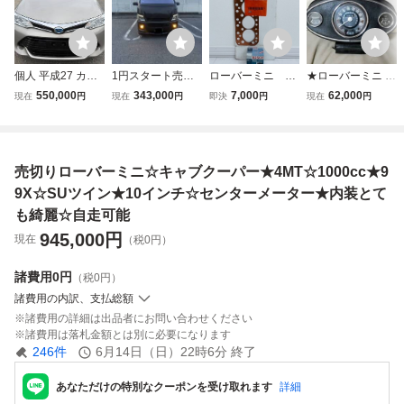
個人 平成27 カロ
1円スタート売り
ローバーミニ １
★ローバーミニ 2
ーラアクシオ ハイ
切り25年式 NV35
０００ｃｃ ＵＮ
00Km表示 動作
550,000
343,000
7,000
62,000
現在
円
現在
円
即決
円
現在
円
ブリッドG 走行7
0 キャラバン 車検
ＩＰＡＲＴ ヘッ
未確認 水温 油温
万km
令和9年4月 ブラ
ドガスケット Ｍ
3連メーター セン
ウン ローダウン
Ｔオイルフィルタ
ターメーター スピ
車いす移動車19万
ー 99X 未使用
ードメーター ミ
売切りローバーミニ☆キャブクーパー★4MT☆1000cc★9
Km
品
ニクーパー
9X☆SUツイン★10インチ☆センターメーター★内装とて
も綺麗☆自走可能
945,000
円
現在
（税0円）
諸費用
0円
（税0円）
諸費用の内訳、支払総額
諸費用の詳細は出品者にお問い合わせください
諸費用は落札金額とは別に必要になります
246
件
6月14日（日）22時6分
終了
あなただけの特別なクーポンを受け取れます
詳細