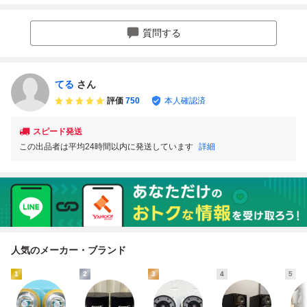
VIDEO MONITOR
オーディオ機器 音
OR 2ウェイスピー
音出しの確認済み
音響機材 中古 良
カー オーディオ機
★
好 Z11490293
器 オーディオ 音
質問する
楽 【音出し可】
てる
さん
評価
750
本人確認済
スピード発送
この出品者は平均24時間以内に発送しています
詳細
人気のメーカー・ブランド
1
2
3
4
5