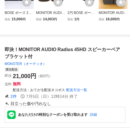
BOSE ボーズ 201
MONITOR AUDIO
1円 BOSE ボーズ
MONITOR AUDIO
スピーカーペア セ
モニターオーディ
ペアスピーカー ス
Bronze BR2 モニ
15,000
14,003
1
16,000
現在
円
現在
円
現在
円
現在
円
ット ブラケット付
オ Bronze BR-FX
ピーカー 201AUD
タースピーカーペ
き 天吊り AUDIO/
スピーカー ペア
IO VIDEO MONIT
ア 美品 動作確
VIDEO MONITOR
オーディオ機器 音
OR 2ウェイスピー
認 現状品
音出しの確認済み
音響機材 中古 良
カー オーディオ機
★
好 Z11490293
器 オーディオ 音
即決！MONITOR AUDIO Radius 45HD スピーカーペア
楽 【音出し可】
ブラケット付
MONSTER（オーディオ）
匿名配送
21,000
円
即決
（税0円）
無料
送料
配送方法
おてがる配送ネコポス
配送方法一覧
2
件
7月5日（日）12時14分
終了
目立った傷や汚れなし
あなただけの特別なクーポンを受け取れます
詳細