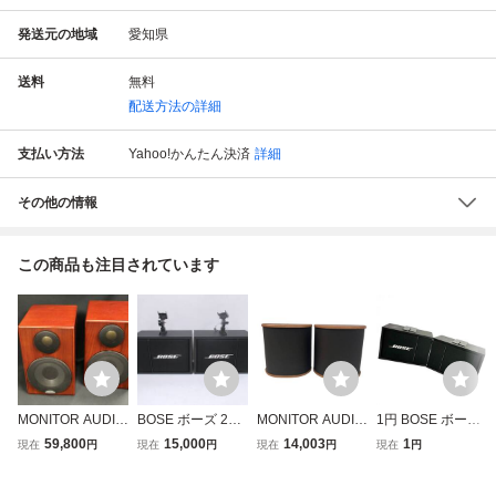
発送元の地域
愛知県
送料
無料
配送方法の詳細
支払い方法
Yahoo!かんたん決済
詳細
その他の情報
この商品も注目されています
MONITOR AUDIO
BOSE ボーズ 201
MONITOR AUDIO
1円 BOSE ボーズ
Radius 90 モニ
スピーカーペア セ
モニターオーディ
ペアスピーカー ス
59,800
15,000
14,003
1
現在
円
現在
円
現在
円
現在
円
ターオーディオ
ット ブラケット付
オ Bronze BR-FX
ピーカー 201AUD
スピーカーペア
き 天吊り AUDIO/
スピーカー ペア
IO VIDEO MONIT