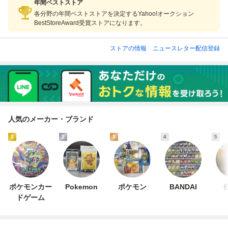
年間ベストストア
各分野の年間ベストストアを決定するYahoo!オークション
BestStoreAward受賞ストアになります。
ストアの情報
ニュースレター配信登録
人気のメーカー・ブランド
1
2
3
4
5
ポケモンカー
Pokemon
ポケモン
BANDAI
ドゲーム