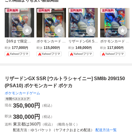
送料無料
送料無料
送料無料
送料無料
【8/9まで限定出
ポケモンカード 2
リザードンGX SS
ポケモンカード リ
品！】リザードン
018年 リザードン
R sm8b ウルトラ
ザードンGX SSR
177,000
115,000
149,000
117,600
即決
円
即決
円
即決
円
即決
円
GX SSR PSA9 20
GX 209/150 SSR
シャイニー 209/1
209/150 SM8b ウ
Yahoo!フリマ
Yahoo!フリマ
Yahoo!フリマ
Yahoo!フリマ
9/150 ウルトラシ
GXウルトラシャ
50 ポケモンカー
ルトラシャイニー
ャイニー ポケモン
イニー PSA8鑑定
ド
カード
品
リザードンGX SSR [ウルトラシャイニー] SM8b 209/150
(PSA10) ポケモンカード ポケカ
ポケモンカードゲーム
年間ベストストア
350,900
円
現在
（税込）
380,000
円
即決
（税込）
東京都は
360円
送料
（税込）（離島を除く）
配送方法
ゆうパケット（ヤフオクおまとめ配送）
配送方法一覧