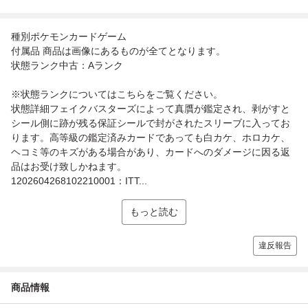
種別ポケモンカードゲーム
付属品 商品は画像にあるものが全てとなります。
状態ランク中古：Aランク
※状態ランクについてはこちらをご覧ください。
状態詳細フェイクバスターズによって真贋が鑑定され、剥がすと
シール側に跡が残る保証シールで封がされたスリーブに入ってお
ります。高等級の鑑定済みカードであっても白カケ、ホロカケ、
ヘコミ等のキズがある場合があり、カードへのダメージに因る返
品はお受け致しかねます。
1202604268102210001：ITT...
もっと読む
違反報告
商品情報