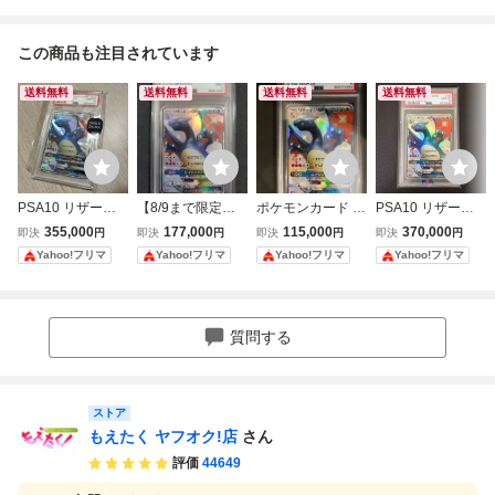
この商品も注目されています
送料無料
送料無料
送料無料
送料無料
PSA10 リザード
【8/9まで限定出
ポケモンカード 2
PSA10 リザード
ンGX SSR 209/15
品！】リザードン
018年 リザードン
ンGX SSR ポケモ
355,000
177,000
115,000
370,000
即決
円
即決
円
即決
円
即決
円
0 色違い ポケモン
GX SSR PSA9 20
GX 209/150 SSR
ンカード 209/15
Yahoo!フリマ
Yahoo!フリマ
Yahoo!フリマ
Yahoo!フリマ
カード ウルトラシ
9/150 ウルトラシ
GXウルトラシャ
0
ャイニー
ャイニー ポケモン
イニー PSA8鑑定
カード
品
質問する
ストア
もえたく ヤフオク!店
さん
評価
44649