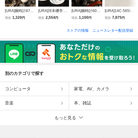
[URA]腕時計87点/
[URA]河本礫亭 造/
[URA]腕時計60点/
[URA]14C-565/Pe
総重量3300g/9-8-
青華絵変小皿5客/
総重量2566g/9-8-
likan(ペリカン)万
1,320
2,554
1,100
7,975
現在
円
現在
円
現在
円
現在
円
17 (検索)骨董/ウ
共箱/4-8-19 (検
18 (検索)骨董/ウ
年筆/15g/9-8-27
ォッチ/時計/watc
索)骨董/瀬戸/小鉢/
ォッチ/時計/watc
(検索)骨董/ペン/イ
ストアの情報
ニュースレター配信登録
h/ベルト/アクセサ
小皿/膾皿/銘々皿/
h/ベルト/アクセサ
ンク/筆記具/文具/f
リー
向付/懐石料理/懐
リー
ountain pen
石道具
別のカテゴリで探す
コンピュータ
家電、AV、カメラ
音楽
本、雑誌
もっと見る