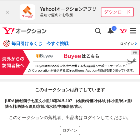
i
毎日引けるくじ 今すぐ挑戦
ログイン
このオークションは終了しています
[URA]赤絵獅子七宝文小皿18客/4-5-107 (検索)骨董/小鉢/向付/小皿/銘々皿/
懐石料理/懐石道具/京焼/清水焼/中国/唐物/古玩
このオークションの落札者、出品者はログインしてください。
ログイン