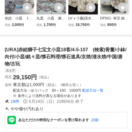
色絵 小皿 １０
丸皿 小皿 瀬戸
[ギャラ藤]清水焼
DF001- 幸宗 銘々
枚 獅子
焼 17枚 ②
花絵小皿19客/G-2
皿 5枚 鳳凰唐草文
2,000
1,700
18,700
800
現在
円
現在
円
現在
円
現在
円
200 (検索)骨董/皿/
花鳥図 未使用
和皿食器/向付/小
皿/中皿/割烹
[URA]赤絵獅子七宝文小皿18客/4-5-107 (検索)骨董/小鉢/
向付/小皿/銘々皿/懐石料理/懐石道具/京焼/清水焼/中国/唐
物/古玩
ストア
29,150
円
現在
（税込）
東京都は
1,000円
送料
（税込）（離島を除く）
配送方法
ゆうパック 60～100 1000円
配送方法一覧
条件により送料が異なる場合があります
19
件
5月24日（日）21時56分
終了
やや傷や汚れあり
あなただけの特別なクーポンを受け取れます
詳細