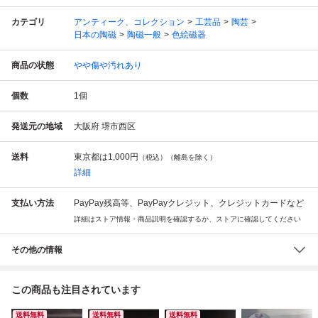
カテゴリ
アンティーク、コレクション
工芸品
陶芸
日本の陶磁
陶磁一般
色絵磁器
商品の状態
やや傷や汚れあり
個数
1
個
発送元の地域
大阪府 堺市西区
送料
東京都は
1,000円
（税込）（離島を除く）
詳細
支払い方法
PayPay残高等、PayPayクレジット、クレジットカードなど
詳細はストア情報・商品説明を確認するか、ストアに確認してください
その他の情報
この商品も注目されています
送料無料
送料無料
送料無料