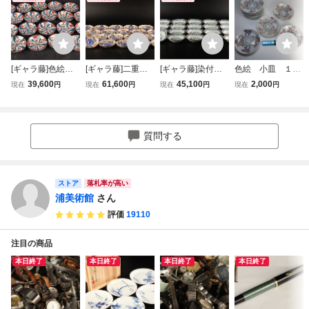
[ギャラ藤]色絵金
[ギャラ藤]二重角
[ギャラ藤]染付山
色絵 小皿 １０
彩花雲文小皿19
福/染付色絵金彩花
水賢人文稜花形皿
枚 獅子
39,600
61,600
45,100
2,000
現在
円
現在
円
現在
円
現在
円
客/G-1410 (検索)
鳥文小皿20客/G-1
20客/G-1419 (検
骨董/鉢/小皿/膾皿/
586 (検)骨董/小鉢/
索)骨董/料亭/向付/
銘々皿/向付/懐石
小皿/膾皿/向付/懐
小鉢/銘々皿/割烹/
料理/懐石道具
石料理/懐石道具
和食/飾物/懐石/時
質問する
代物
ストア
落札率が高い
浦美術館
さん
評価
19110
注目の商品
本日終了
本日終了
本日終了
本日終了