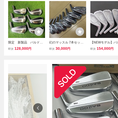
限定 新製品 バルド
幻のマッスル 7本セッ
【NEWモデル】バル
マッスルバック MD リ
ト 4番〜PW 最高級 クレ
ALDO UNUS MOD
128,000
30,000
154,000
円
円
円
即決
即決
即決
ミテッド アイアン #5〜
イジー CRAZY MB FORG
B IRON SATIN FIN
P ヘッド 1セットのみ
ED 貴重な良品 ◆高性能
ッド単体//0[4544]
税込
CRAZY BLACK ヘッドの
み マッスルバック