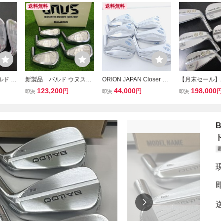
送料無料
送料無料
ド B
新製品 バルド ウヌス
ORION JAPAN Closer MB
【月末セール】
EL MC
UNUS MCB キャビティ
アイアン ヘッドのみ 6個
LDO 2025 TT 
123,200
44,000
198,000
円
円
即決
即決
即決
ISH/ヘ
サテンメッキ アイアン
セット オライオン クロー
A IRON SATIN 
#6〜P ヘッド 1セット
ザー レア マッスルバック
P）/ヘッド単体//0
税込