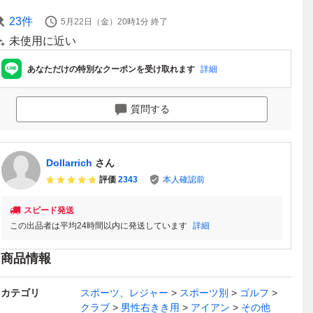
23
件
5月22日（金）20時1分
終了
未使用に近い
あなただけの特別なクーポンを受け取れます
詳細
質問する
Dollarrich
さん
評価
2343
本人確認前
スピード発送
この出品者は平均24時間以内に発送しています
詳細
商品情報
カテゴリ
スポーツ、レジャー
スポーツ別
ゴルフ
クラブ
男性右きき用
アイアン
その他