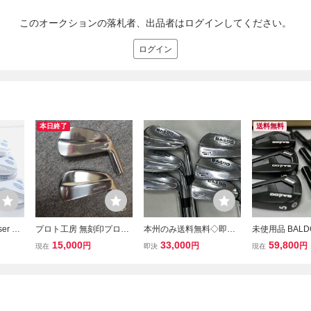
このオークションの落札者、出品者はログインしてください。
ログイン
本日終了
送料無料
ser MB
プロト工房 無刻印プロト
本州のみ送料無料◇即決
未使用品 BALDO
 6個
X-01 単品アイアン #3 ＆
価格◇アイアン◇BALDO
8 MC BLK 5
15,000
33,000
59,800
円
円
円
現在
即決
現在
 クロー
#4 ヘッドのみ 2個セット
◇MB11 PROTOTYPE◇
単品 バルド ブ
ルバック
日本製 新品 未使用品 ①
ダイナミックゴールドXP
イアン◆◆
◇5-9,P◇S300◇(5I)38in,
416g