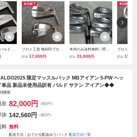
本日終了
本日終了
バルド BA
プロト工房 無刻印プロト
本州のみ送料無料◇即決
プロト工房
FORGED T
X-01 単品アイアン #3 ＆
価格◇アイアン◇BALDO
C-01 単品
17,000
33,000
15,00
円
円
円
即決
即決
即決
（#5-9.
#4 ヘッドのみ 2個セット
◇MB11 PROTOTYPE◇
#4 ヘッド
[2584]
日本製 新品 未使用品 ①
ダイナミックゴールドXP
日本製 新品
◇5-9,P◇S300◇(5I)38in,
416g
BALDO2025 限定マッスルバック MBアイアン 5-PW ヘッ
ド単品 新品未使用品訳有 バルド サテン アイアン◆◆
匿名配送
82,000
円
現在
（税0円）
142,560
円
即決
（税0円）
送料
無料
配送方法
おてがる配送ゆうパック
配送方法一覧