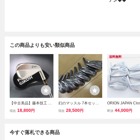
アン◆◆
この商品よりも安い類似商品
送料無料
【中古美品】藤本技工 オ
幻のマッスル 7本セッ
ORION JAPAN Clo
リジナル MB アイアン 4i
ト 4番〜PW 最高級 クレ
アイアン ヘッドのみ
18,800
28,500
44,000
円
円
円
現在
現在
即決
20度 DG/X100 マッスル
イジー CRAZY MB FORG
セット オライオン
バック ブレード 軟鉄鍛造
ED 貴重な良品 ◆高性能
ザー レア マッス
FUJIMOTO GIKOH
CRAZY BLACK ヘッドの
み マッスルバック
今すぐ落札できる商品