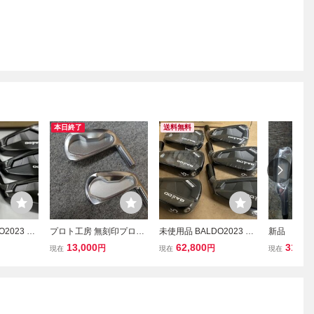
本日終了
送料無料
2023 56
プロト工房 無刻印プロト
未使用品 BALDO2023 56
新品 日本 ロ
-PW◆ヘッド
C-01 単品アイアン #3 ＆
8 MC BLK 5-PW◆ヘッド
Ballista 
13,000
62,800
31,00
円
円
現在
現在
現在
ラック ア
#4 ヘッドのみ 2個セット
単品 バルド ブラック ア
番～PW 
日本製 新品 未使用品 ①
イアン◆◆
ット