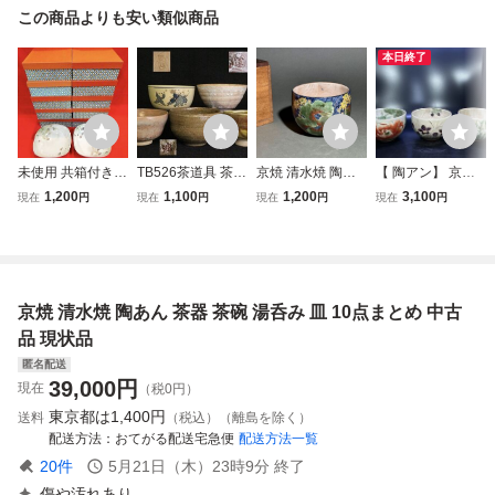
この商品よりも安い類似商品
本日終了
未使用 共箱付き
TB526茶道具 茶碗
京焼 清水焼 陶あ
【 陶アン】 京焼
京焼 清水焼 陶あ
5点◇陶印有/京焼/
ん 色絵 蓮 茶碗 深
清水焼 抹茶碗 和
1,200
1,100
1,200
3,100
現在
円
現在
円
現在
円
現在
円
ん 土渕 手書き 色
仁清写/唐子/清水
鉢 土渕 とうあん
食器 茶器 茶道具
絵 金彩 10点 まと
焼/萩焼/抹茶碗/茶
陶 茶道具 抹茶碗
在銘 無傷 大き
めて 茶碗 鉢 皿 花
器/陶器/焼物/工芸/
箱付
め 希少
かつみ
時代/骨董/古美術/
古道具タグボート
京焼 清水焼 陶あん 茶器 茶碗 湯呑み 皿 10点まとめ 中古
品 現状品
匿名配送
39,000
円
現在
（税0円）
東京都は
1,400円
送料
（税込）（離島を除く）
配送方法
おてがる配送宅急便
配送方法一覧
20
件
5月21日（木）23時9分
終了
傷や汚れあり