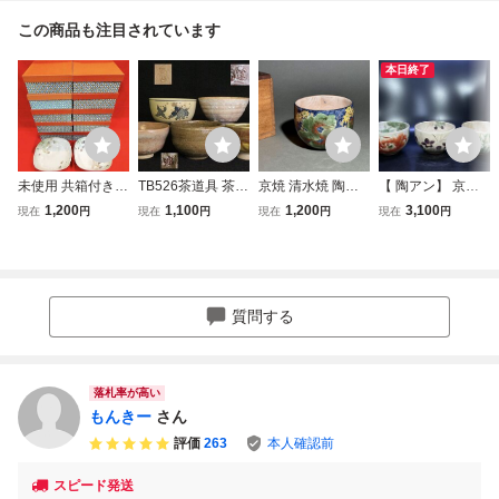
この商品も注目されています
本日終了
未使用 共箱付き
TB526茶道具 茶碗
京焼 清水焼 陶あ
【 陶アン】 京焼
京焼 清水焼 陶あ
5点◇陶印有/京焼/
ん 色絵 蓮 茶碗 深
清水焼 抹茶碗 和
1,200
1,100
1,200
3,100
現在
円
現在
円
現在
円
現在
円
ん 土渕 手書き 色
仁清写/唐子/清水
鉢 土渕 とうあん
食器 茶器 茶道具
絵 金彩 10点 まと
焼/萩焼/抹茶碗/茶
陶 茶道具 抹茶碗
在銘 無傷 大き
めて 茶碗 鉢 皿 花
器/陶器/焼物/工芸/
箱付
め 希少
かつみ
時代/骨董/古美術/
古道具タグボート
質問する
落札率が高い
もんきー
さん
評価
263
本人確認前
スピード発送