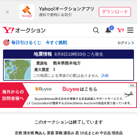
i
毎日引けるくじ 今すぐ挑戦
ログイン
地震情報
8月8日19時33分
ごろ発生
熊本県熊本地方
震源地
3
最大震度
この地震による津波の心配はありません
詳細
このオークションは終了しています
京焼 清水焼 陶あん 茶器 茶碗 湯呑み 皿 10点まとめ 中古品 現状品