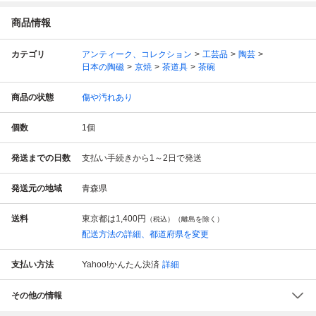
商品情報
カテゴリ
アンティーク、コレクション
工芸品
陶芸
日本の陶磁
京焼
茶道具
茶碗
商品の状態
傷や汚れあり
個数
1
個
発送までの日数
支払い手続きから1～2日で発送
発送元の地域
青森県
送料
東京都は
1,400円
（税込）（離島を除く）
配送方法の詳細、都道府県を変更
支払い方法
Yahoo!かんたん決済
詳細
その他の情報