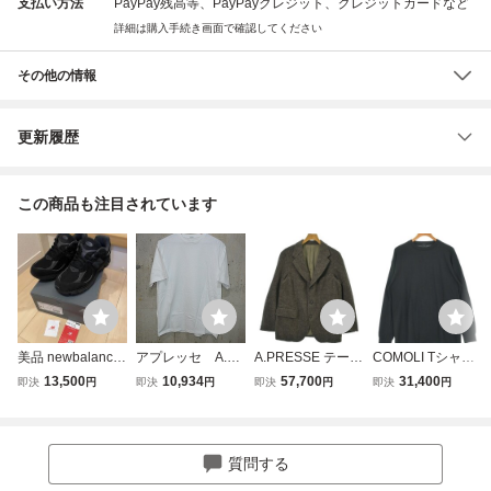
支払い方法
PayPay残高等、PayPayクレジット、クレジットカードなど
詳細は購入手続き画面で確認してください
その他の情報
更新履歴
この商品も注目されています
美品 newbalance
アプレッセ A.PR
A.PRESSE テーラ
COMOLI Tシャ
U2002RBL 26.5c
ESSE 半袖 Tシ
ードジャケット メ
ツ・カットソー メ
13,500
10,934
57,700
31,400
即決
円
即決
円
即決
円
即決
円
m オールブラッ
ャツ 3 AP-500
ンズ アプレッセ
ンズ コモリ 中
ク 990 991 992
2 Heavy Weight
中古 古着
古 古着
993 1000 2000 20
T-Shirt D10854
10 ニューバラン
質問する
ス 1996 2002 140