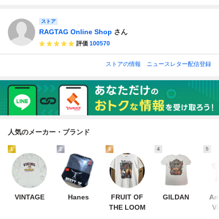
0 y2k
ストア
RAGTAG Online Shop
さん
評価
100570
ストアの情報
ニュースレター配信登録
人気のメーカー・ブランド
1
2
3
4
5
VINTAGE
Hanes
FRUIT OF
GILDAN
Am
THE LOOM
V