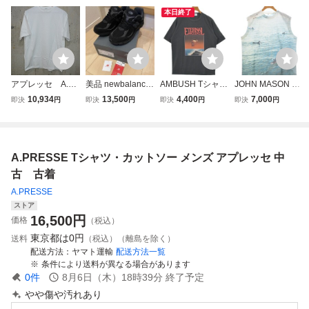
本日終了
アプレッセ A.PR
美品 newbalance
AMBUSH Tシャ
JOHN MASON S
ESSE 半袖 Tシ
U2002RBL 26.5c
ツ・カットソー メ
MITH Tシャツ・カ
10,934
13,500
4,400
7,000
即決
円
即決
円
即決
円
即決
円
ャツ 3 AP-500
m オールブラッ
ンズ アンブッシュ
ットソー メンズ
2 Heavy Weight
ク 990 991 992
中古 古着
ジョンメイソンス
T-Shirt D10854
993 1000 2000 20
ミス 中古 古着
10 ニューバラン
A.PRESSE Tシャツ・カットソー メンズ アプレッセ 中
ス 1996 2002 140
0 y2k
古 古着
A.PRESSE
ストア
16,500
円
価格
（税込）
東京都は
0円
送料
（税込）（離島を除く）
配送方法
ヤマト運輸
配送方法一覧
条件により送料が異なる場合があります
0
件
8月6日（木）18時39分
終了予定
やや傷や汚れあり