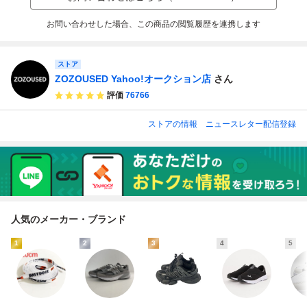
ューズ ローカット
レンジ メンズ
り止め 快適 ホワ
本革 スエード
イト
お問い合わせした場合、この商品の閲覧履歴を連携します
ストア
ZOZOUSED Yahoo!オークション店
さん
評価
76766
ストアの情報
ニュースレター配信登録
人気のメーカー・ブランド
1
2
3
4
5