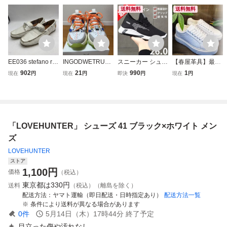
送料無料
送料無料
EE036 stefano ros
INGODWETRUST
スニーカー シュー
【春屋革具】最高
si ステファノロッ
サイズ41 ダッ
ズ メンズ 軽量 多
級ヒマラヤホワイ
902
21
990
1
現在
円
現在
円
即決
円
現在
円
シ メンズ デッキ
ドシューズ イタ
機能 おしゃれ ウ
ト クロコダイル
シューズ ローファ
リア スニーカー
ォーキング ランニ
メンズスニーカー
ー 41 26cm ホワ
ホワイト
ング ホワイト 26.
ワニ革本物保証 レ
イト レザー 本革
0
ザーシューズ 厚底
白靴 運動靴 25.5/2
「LOVEHUNTER」 シューズ 41 ブラック×ホワイト メン
6cm選択可能
ズ
LOVEHUNTER
ストア
1,100
円
価格
（税込）
東京都は
330円
送料
（税込）（離島を除く）
配送方法
ヤマト運輸（即日配送・日時指定あり）
配送方法一覧
条件により送料が異なる場合があります
0
件
5月14日（木）17時44分
終了予定
目立った傷や汚れなし