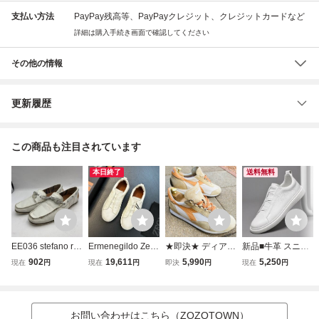
支払い方法
PayPay残高等、PayPayクレジット、クレジットカードなど
詳細は購入手続き画面で確認してください
その他の情報
更新履歴
この商品も注目されています
本日終了
送料無料
EE036 stefano ros
Ermenegildo Zeg
★即決★ ディアド
新品■牛革 スニー
si ステファノロッ
na エルメネジル
ラ ヘリテージ DIA
カー メンズ ホワ
902
19,611
5,990
5,250
現在
円
現在
円
即決
円
現在
円
シ メンズ デッキ
ド ゼニア メンズ
DORA HERITAGE
イトシューズ ロー
シューズ ローファ
スニーカー ホワイ
41 26cm スニー
ファー スリッポン
ー 41 26cm ホワ
ト EU41 Triple Stit
カー レザーシュー
本革 高級 ドライ
イト レザー 本革
ch ウォーキングシ
ズ ホワイト 白 オ
ビングシューズ 滑
お問い合わせはこちら（ZOZOTOWN）