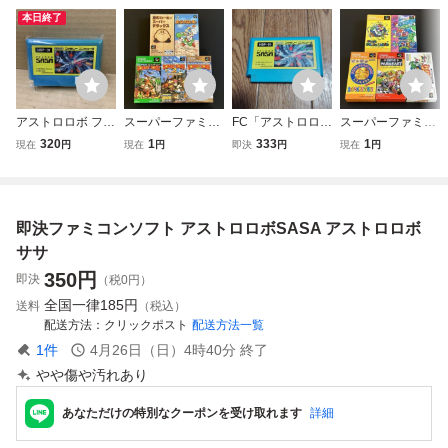
本日終了
アストロロボ ファ
スーパーファミコ
FC「アストロロボ
スーパーファミコ
ミコンソフト ソフ
ン SFC 星のカー
ササ」ソフトのみ
ン SFC スーパー
320
1
333
1
現在
円
現在
円
即決
円
現在
円
トのみ 動作確認
ビィ ヨッシーのク
マリオワールド ヨ
済み
ッキー ドンキーコ
ッシーアイランド
ング ソフト 5本 ま
マリオコレクショ
とめ セット スー
ン マリオRPG ソ
即決ファミコンソフト アストロロボSASA アストロロボ
ファミ
フト 5本 まとめ セ
ット スーファミ
ササ
350
円
即決
（税0円）
全国一律
185円
送料
（税込）
配送方法
クリックポスト
配送方法一覧
1
件
4月26日（日）4時40分
終了
やや傷や汚れあり
あなただけの特別なクーポンを受け取れます
詳細