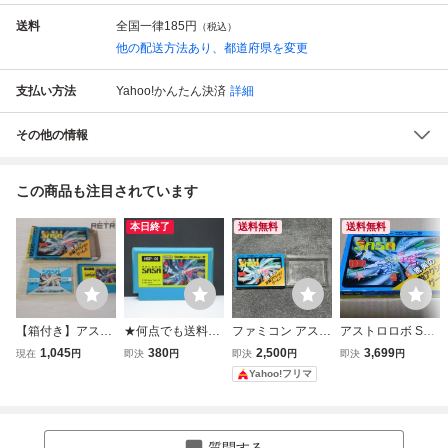
送料
全国一律
185円
（税込）
他の配送方法あり、都道府県を変更
支払い方法
Yahoo!かんたん決済
詳細
その他の情報
この商品も注目されています
本日終了
送料無料
送料無料
【箱付き】アスト
★何点でも送料１
ファミコン アスト
アストロロボ SAS
ロロボ・ササ ファ
８５円★ アストロ
ロロボSASA 箱の
A ファミコン
1,045
380
2,500
3,699
現在
円
即決
円
即決
円
即決
円
ミコン FC
ロボSASA ササ フ
み
Yahoo!フリマ
ァミコン ツ13レ
即発送 FC ソフト
動作確認済み
質問する