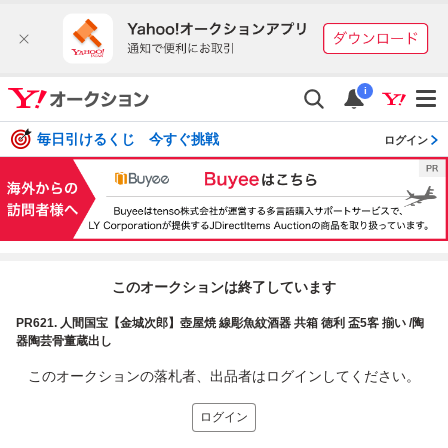
i
毎日引けるくじ 今すぐ挑戦
ログイン
このオークションは終了しています
PR621. 人間国宝【金城次郎】壺屋焼 線彫魚紋酒器 共箱 徳利 盃5客 揃い /陶
器陶芸骨董蔵出し
このオークションの落札者、出品者はログインしてください。
ログイン