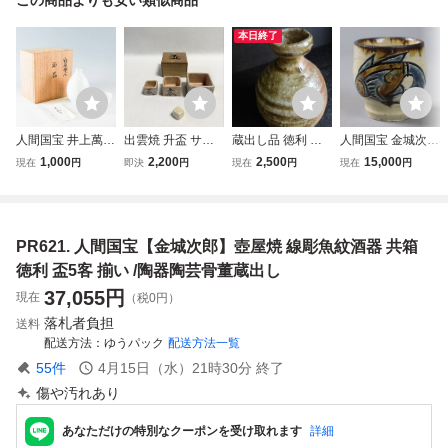
本日終了
人間国宝 井上萬二
出雲焼 升盃 サイ
蔵出し品 徳利 灰
人間国宝 金城次郎
作 白磁彫紋 酒器
コロ 升盃 古玩具
被り酒器 陶器 信
作 壷屋焼 線彫魚
1,000
2,200
2,500
15,000
現在
円
即決
円
現在
円
現在
円
共箱 徳利 お猪口
野球拳 お座敷 縁
楽焼、薪窯
紋 湯呑 共箱 在銘
有田焼 陶芸 伝統
起物 古民具 古道
琉球 やちむん 沖
工芸 S4272
具 古民家 カフェ
縄 細密細工 古美
骨董 インテリア
術品[e750]
PR621. 人間国宝【金城次郎】壺屋焼 線彫魚紋酒器 共箱
森脇物産店 陶芸
陶器 木箱 酒器
徳利 盃5客 揃い /陶器陶芸骨董蔵出し
37,055
円
現在
（税0円）
落札者負担
送料
配送方法
ゆうパック
配送方法一覧
55
件
4月15日（水）21時30分
終了
傷や汚れあり
あなただけの特別なクーポンを受け取れます
詳細