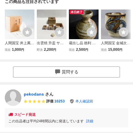
この商品も注目されています
本日終了
人間国宝 井上萬二
出雲焼 升盃 サイ
蔵出し品 徳利 灰
人間国宝 金城次郎
作 白磁彫紋 酒器
コロ 升盃 古玩具
被り酒器 陶器 信
作 壷屋焼 線彫魚
1,000
2,200
2,500
15,000
現在
円
即決
円
現在
円
現在
円
共箱 徳利 お猪口
野球拳 お座敷 縁
楽焼、薪窯
紋 湯呑 共箱 在銘
有田焼 陶芸 伝統
起物 古民具 古道
琉球 やちむん 沖
工芸 S4272
具 古民家 カフェ
縄 細密細工 古美
骨董 インテリア
術品[e750]
質問する
森脇物産店 陶芸
陶器 木箱 酒器
pekodans
さん
評価
10253
本人確認前
スピード発送
この出品者は平均24時間以内に発送しています
詳細