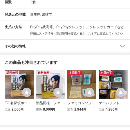
個数
1
個
発送元の地域
群馬県 館林市
支払い方法
PayPay残高等、PayPayクレジット、クレジットカードなど
詳細はストア情報・商品説明を確認するか、ストアに確認してください
その他の情報
この商品も注目されています
送料無料
送料無料
本日終了
本日終了
FC 名探偵ホーム
新品同様 ファミ
ファミコンソフト
ゲームソフト フ
ズ 霧のロンドン殺
コン FC 名探偵
シャーロックホー
ァミリーコンピュ
2,000
8,000
1,944
4,980
現在
円
即決
円
現在
円
現在
円
人事件 ファミコン
ホームズ 霧のロン
ムズ 伯爵令嬢誘拐
ータ シャーロッ
ソフト
ドン殺人事件
事件 箱・説明書付
クホームズ 伯爵
き/ 任天堂 / Ninten
令嬢誘拐事件 霧
do / FC/ Famicom
のロンドン殺人事