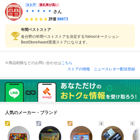
件 ファミコン fc
ストア
落札率が高い
箱 説明書 箱説
＊ ＊ ＊ ＊ ＊
さん
評価
98873
年間ベストストア
各分野の年間ベストストアを決定するYahoo!オークション
BestStoreAward受賞ストアになります。
※商品削除などのお問い合わせは
こちら
ストアの情報
ニュースレター配信登録
人気のメーカー・ブランド
1
2
3
4
5