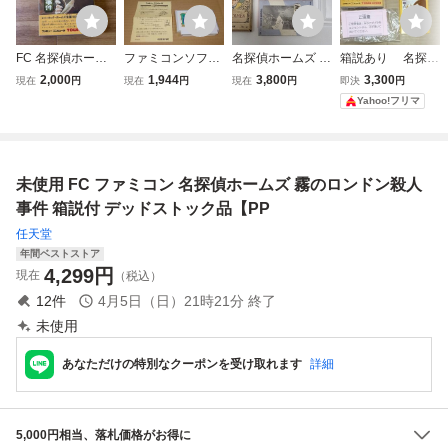
FC 名探偵ホーム
ファミコンソフト
名探偵ホームズ M
箱説あり 名探偵
ズ 霧のロンドン殺
シャーロックホー
からの挑戦状 ファ
ホームズ 霧のロン
2,000
1,944
3,800
3,300
現在
円
現在
円
現在
円
即決
円
人事件 ファミコン
ムズ 伯爵令嬢誘拐
ミコン ソフト カ
ドン殺人事件 フ
Yahoo!フリマ
ソフト
事件 箱・説明書付
セット 中古 箱、
ァミコン
き/ 任天堂 / Ninten
説明書付属 動作確
do / FC/ Famicom
認済み トーワチキ
ファミリーコンピ
未使用 FC ファミコン 名探偵ホームズ 霧のロンドン殺人
ュータ
事件 箱説付 デッドストック品【PP
任天堂
年間ベストストア
4,299
円
現在
（税込）
12
件
4月5日（日）21時21分
終了
未使用
あなただけの特別なクーポンを受け取れます
詳細
5,000円相当、落札価格がお得に