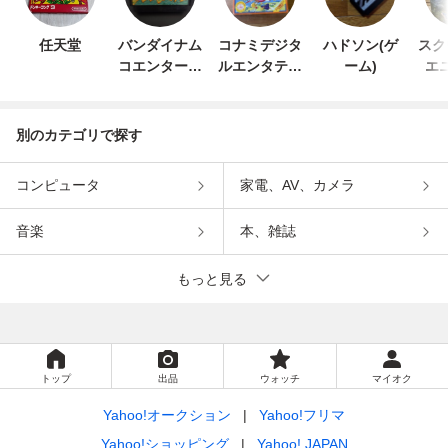
任天堂
バンダイナム
コナミデジタ
ハドソン(ゲ
スク
コエンターテ
ルエンタテイ
ーム)
エ
インメント
ンメント
別のカテゴリで探す
コンピュータ
家電、AV、カメラ
音楽
本、雑誌
もっと見る
トップ
出品
ウォッチ
マイオク
Yahoo!オークション
Yahoo!フリマ
Yahoo!ショッピング
Yahoo! JAPAN