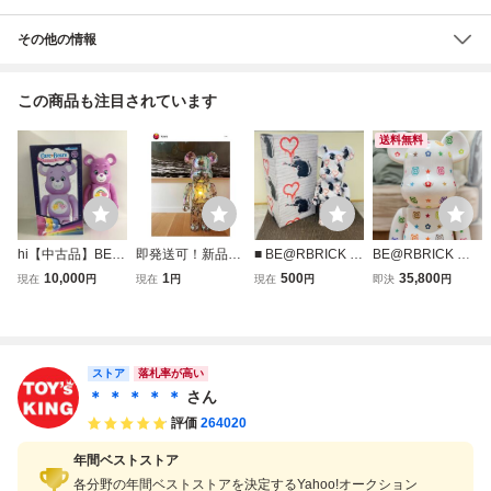
その他の情報
この商品も注目されています
送料無料
hi【中古品】BE@
即発送可！新品未
■ BE@RBRICK Br
BE@RBRICK ベ
RBRICK Care Be
開封！BE@RBRI
andalism LOVE R
アブリック マルチ
10,000
1
500
35,800
現在
円
現在
円
現在
円
即決
円
ars(TM) Best Frien
CK JIMMY CHOO
AT 1000% ベアブ
カラーモノグラム
d Bear(TM) 100
1000% ベアブリ
リック バンクシー
1000%
0％ ベアブリック
ック
MEDICOM TOY メ
ベストフレンド R
ディコム トイ キ
28887 hi◇61
ャラクタードール
ストア
落札率が高い
箱付き
＊ ＊ ＊ ＊ ＊
さん
評価
264020
年間ベストストア
各分野の年間ベストストアを決定するYahoo!オークション