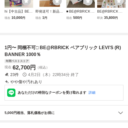
hi【中古品】BE@
即発送可！新品未
■ BE@RBRICK Br
BE@RBRICK ベ
RBRICK Care Be
開封！BE@RBRI
andalism LOVE R
アブリック マルチ
10,000
1
500
35,800
現在
円
現在
円
現在
円
即決
円
ars(TM) Best Frien
CK JIMMY CHOO
AT 1000% ベアブ
カラーモノグラム
d Bear(TM) 100
1000% ベアブリ
リック バンクシー
1000%
0％ ベアブリック
ック
MEDICOM TOY メ
ベストフレンド R
ディコム トイ キ
28887 hi◇61
ャラクタードール
1円〜 同梱不可□ BE@RBRICK ベアブリック LEVI’S (R)
箱付き
BANNER 1000％
年間ベストストア
62,700
円
現在
（税込）
23
件
4月2日（木）22時34分
終了
やや傷や汚れあり
あなただけの特別なクーポンを受け取れます
詳細
5,000円相当、落札価格がお得に