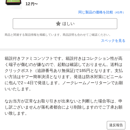
12
円〜
同じ製品の価格を比較
（
41
件）
ほしい
商品と関連する製品情報を掲載しています。商品説明も合わせてご確認ください。
スペックを見る
箱説付きファミコンソフトです。箱説付きはコレクション性が高
く端子が傷むのが嫌なので、起動は確認しておりません。送料は
クリックポスト（追跡番号あり無保証)で185円となります。支払
い方法はヤフー簡単決済となります。発送は防水対策にビニール
に包んで2～4日で発送します。ノークレームノーリターンでお願
いいたします。
なお当方が正常なお取り引きが出来ないと判断した場合等は、申
し訳ございませんが落札者都合により削除しますのでご了承お願
い致します。
違反報告