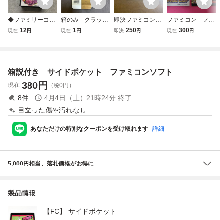
◆ファミリーコン
箱のみ クラック
即決ファミコンソ
ファミコン ファ
ピューター/ファミ
ス KLAX ファミコ
フト サイドポケッ
イナルラップ
12
1
250
300
現在
円
現在
円
即決
円
現在
円
コン/FC サイドポ
ン
ト
箱 説明書付属
ケット ソフト
箱説付き サイドポケット ファミコンソフト
380
円
現在
（税0円）
8
件
4月4日（土）21時24分
終了
目立った傷や汚れなし
あなただけの特別なクーポンを受け取れます
詳細
5,000円相当、落札価格がお得に
製品情報
【FC】 サイドポケット