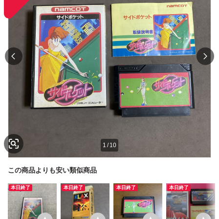
1
/
10
この商品よりも安い類似商品
本日終了
本日終了
本日終了
本日終了