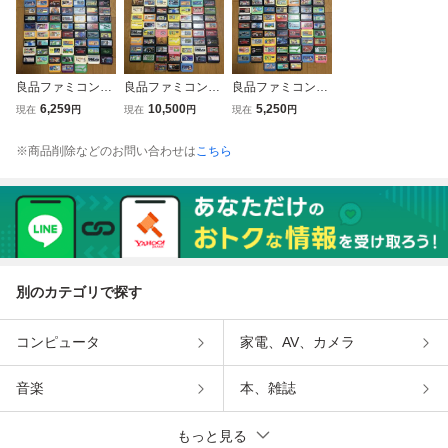
良品ファミコンソ
良品ファミコンソ
良品ファミコンソ
フト80本セット①
フト80本セット③
フト80本セット②
6,259
10,500
5,250
現在
円
現在
円
現在
円
※商品削除などのお問い合わせは
こちら
別のカテゴリで探す
コンピュータ
家電、AV、カメラ
音楽
本、雑誌
もっと見る