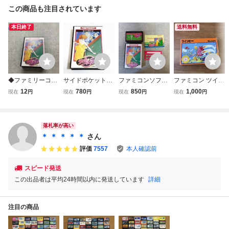
この商品も注目されています
本日終了
送料無料
◆ファミリーコン
サイドポケット
ファミコンソフ
ファミコン ツイン
ピューター/ファミ
【箱・説明書付
ト、サイドポケッ
ビー Konami 箱説
12
780
850
1,000
現在
円
現在
円
現在
円
現在
円
コン/FC サイドポ
き・動作確認済】
ト（シール付！）
付 FC レトロゲー
ケット ソフト
４本まで同梱可
ム
FC ファミコン
落札率が高い
＊ ＊ ＊ ＊ ＊
さん
評価
7557
本人確認前
スピード発送
この出品者は平均24時間以内に発送しています
詳細
注目の商品