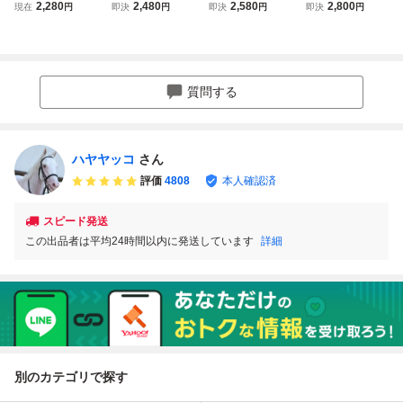
クション ミニマス
クション ぷちマス
クション ぷちマス
クション ゴール
2,280
2,480
2,580
2,800
現在
円
即決
円
即決
円
即決
円
コット2 ゴールド
コットボールチェ
コットボールチェ
ドシップ ぷちマ
シップ 宝塚記念
ーン ぬいぐるみ
ーン 4 ぬいぐるみ
スコットボールチ
ゴールドシップ 競
ゴールドシップ 競
ェーン2
馬 ゴルシ
馬 競走馬 景品 非
売品 プライズ品
質問する
皐月賞
ハヤヤッコ
さん
評価
4808
本人確認済
スピード発送
この出品者は平均24時間以内に発送しています
詳細
別のカテゴリで探す