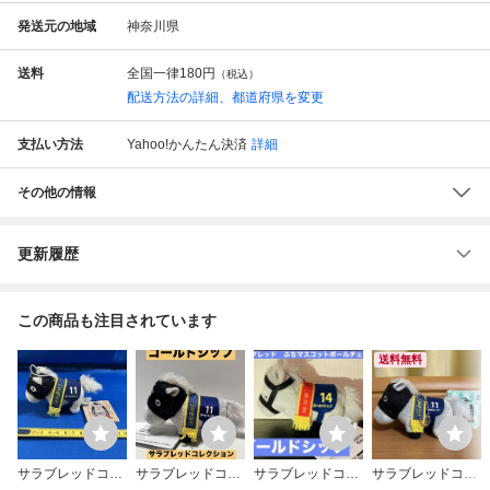
発送元の地域
神奈川県
送料
全国一律
180円
（税込）
配送方法の詳細、都道府県を変更
支払い方法
Yahoo!かんたん決済
詳細
その他の情報
更新履歴
この商品も注目されています
送料無料
サラブレッドコレ
サラブレッドコレ
サラブレッドコレ
サラブレッドコレ