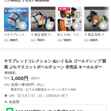
本日終了
☆サラブレッドコ
そ 新品 競馬 グッ
約１５cm マスコ
そ 新品 競馬 グッ
レクション トコト
ズ サラブレッドコ
ットボールチェー
ズ サラブレッドコ
980
780
580
680
現在
円
現在
円
現在
円
現在
円
コギミック ゴール
レクション ウマ娘
ン フサイチコン
レクション ウマ娘
ドシップ ぬいぐる
ぬいぐるみ マスコ
コルド サラブレ
ぬいぐるみ マスコ
み
ット ボールチェー
ッドコレクショ
ット ボールチェー
ン オメガパフュー
ン 競馬 馬 マ
ン ギルデッドミラ
サラブレッドコレクション ぬいぐるみ ゴールドシップ 競
ム
スコット ぬいぐ
ー
るみ
馬 ぷちマスコットボールチェーン 非売品 キーホルダー
匿名配送
1,000
円
現在
（税0円）
全国一律
180円
送料
（税込）
配送方法
おてがる配送ゆうパケットポストmini
1
件
5月17日（日）23時46分
終了
未使用