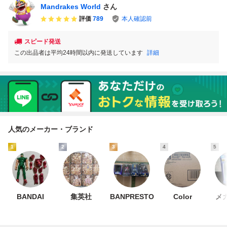
Mandrakes World
さん
評価
789
本人確認前
スピード発送
この出品者は平均24時間以内に発送しています
詳細
人気のメーカー・ブランド
1
2
3
4
5
BANDAI
集英社
BANPRESTO
Color
メ