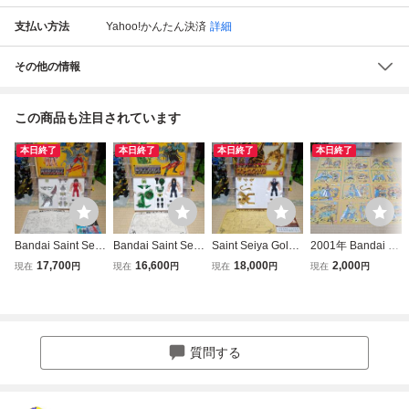
支払い方法
Yahoo!かんたん決済
詳細
その他の情報
この商品も注目されています
本日終了
本日終了
本日終了
本日終了
Bandai Saint Seiy
Bandai Saint Seiy
Saint Seiya Gold
2001年 Bandai Sa
a - Bronze Saint /
a - Bronze Saint /
Saint - Scorpion M
int Seiya Complet
17,700
16,600
18,000
2,000
現在
円
現在
円
現在
円
現在
円
Pegasus Seiya V2
Dragon Shiriu V2
ilo (New) コンプリ
e Gold Saints (Bui
(Like New) コンプ
(Like New) コンプ
ート 新品 レア
lding Manuals) レ
リート 激レア
リート 激レア
ア
質問する