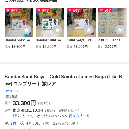
本日終了
本日終了
本日終了
本日終了
Bandai Saint Seiy
Bandai Saint Seiy
Saint Seiya Gold
2001年 Bandai Sa
a - Bronze Saint /
a - Bronze Saint /
Saint - Scorpion M
int Seiya Complet
17,700
16,600
18,000
2,000
現在
円
現在
円
現在
円
現在
円
Pegasus Seiya V2
Dragon Shiriu V2
ilo (New) コンプリ
e Gold Saints (Bui
(Like New) コンプ
(Like New) コンプ
ート 新品 レア
lding Manuals) レ
リート 激レア
リート 激レア
ア
Bandai Saint Seiya - Gold Saints / Gemini Saga (Like N
ew) コンプリート 激レア
BANDAI
匿名配送
33,300
円
現在
（税0円）
東京都は
1,100円
送料
（税込）（離島を除く）
配送方法
おてがる配送ゆうパック
配送方法一覧
1
件
4月30日（木）22時57分
終了