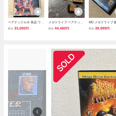
ベアナックルⅢ 美品 ワン
メガドライブ ベアナック
MD メガドライブ 
オーナー MDソフト SEG
ル3 即決
使用 ベア・ナッ
33,000
44,480
39,999
円
円
円
即決
即決
即決
A
死闘への鎮魂歌