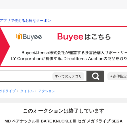
アプリで使えるお得なクーポン
すべてのカテゴリ
＋条件指定
ガドライブ
タイトル
アクション
このオークションは終了しています
MD ベアナックルⅢ BARE KNUCKLEⅢ セガ メガドライブ SEGA