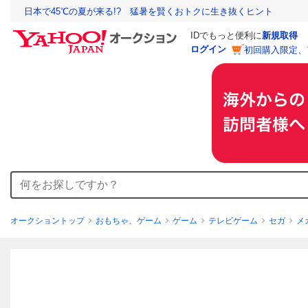
日本で45℃の夏が来る!? 猛暑を賢くおトクに生き抜くヒント
IDでもっと便利に
新規取得
ログイン
初回購入限定、
オークショントップ
おもちゃ、ゲーム
ゲーム
テレビゲーム
セガ
メ