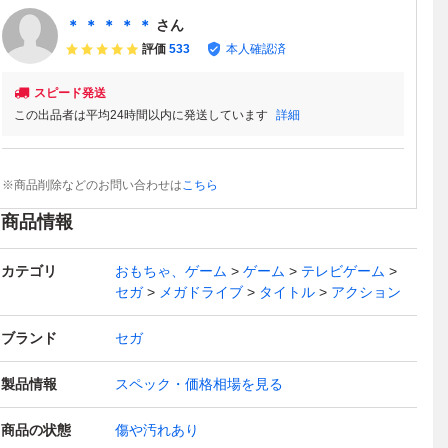
＊ ＊ ＊ ＊ ＊
さん
評価
533
本人確認済
スピード発送
この出品者は平均24時間以内に発送しています
詳細
※商品削除などのお問い合わせは
こちら
商品情報
カテゴリ
おもちゃ、ゲーム
ゲーム
テレビゲーム
セガ
メガドライブ
タイトル
アクション
ブランド
セガ
製品情報
スペック・価格相場を見る
商品の状態
傷や汚れあり