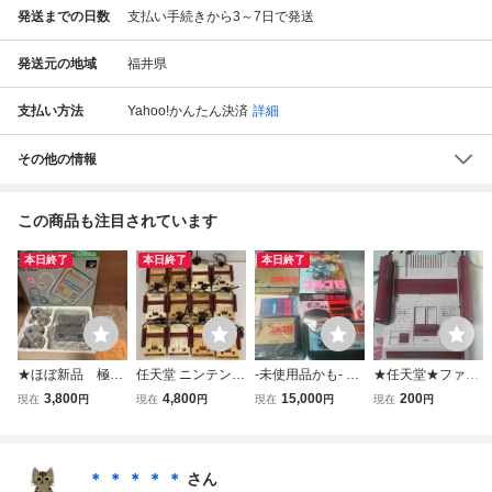
発送までの日数
支払い手続きから3～7日で発送
発送元の地域
福井県
支払い方法
Yahoo!かんたん決済
詳細
その他の情報
この商品も注目されています
本日終了
本日終了
本日終了
★ほぼ新品 極上
任天堂 ニンテンド
-未使用品かも- ２
★任天堂★ファミ
美品 任天堂 スー
ー ファミコン フ
本セット ゴルゴ1
リーコンピュータ
3,800
4,800
15,000
200
現在
円
現在
円
現在
円
現在
円
パーファミコン 本
ァミリーコンピュ
3 第一章 神々の黄
ー★ファミコン★
体 日本製 箱つき
ーター 本体 まと
昏 + 第二章イカロ
SHVC-001 Ninten
め 動作未確認 訳
スの謎 ビック東海
do ファミリーコ
アリ 0803-407
ファミリーコンピ
＊ ＊ ＊ ＊ ＊
さん