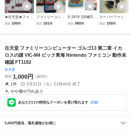
★任天堂★ファミ
ファミリーコンピ
E-3979【同梱不
スーパーファミコ
リーコンピュータ
ューター ソフト 1
可】980円～ 現状
ン 任天堂 Nintend
200
181
980
100
現在
円
現在
円
現在
円
現在
円
ー★ファミコン★
0枚まとめ売り フ
品 Nintendo/任
o コントローラー
ァミコンソフト Ni
天堂 ファミコ
スーファミ セット
ntendo バンダイ
ン ファミリーコ
ジャレコ 他
ンピューター ソ
任天堂 ファミリーコンピューター ゴルゴ13 第二章 イカ
フト 聖闘士星
矢 黄金伝説 完
ロスの謎 VIC-M4 ビック東海 Nintendo ファミコン 動作未
結編
確認 FT1182
任天堂
1,000
円
現在
（税0円）
1
件
3月31日（火）21時40分
終了
やや傷や汚れあり
あなただけの特別なクーポンを受け取れます
詳細
5,000円相当、落札価格がお得に