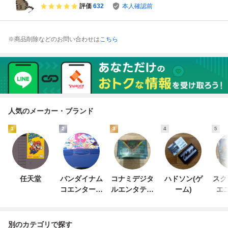
ンピューター★
ュータ 任天堂 Nint
評価
632
本人確認前
endo
※商品削除などのお問い合わせは
こちら
人気のメーカー・ブランド
1
2
3
4
5
任天堂
バンダイナム
コナミデジタ
ハドソン(ゲ
スク
コエンターテ
ルエンタテイ
ーム)
エ
インメント
ンメント
別のカテゴリで探す