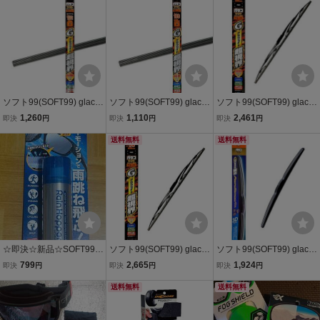
ー8
動
ソフト99(SOFT99) glaco
ソフト99(SOFT99) glaco
ソフト99(SOFT99) glaco
(ガラコ) ワイパー替えゴ
(ガラコ) ワイパー替えゴ
(ガラコ) ワイパーブレー
1,260
1,110
2,461
即決
円
即決
円
即決
円
ム ガラコワイパー グラフ
ム ガラコワイパー グラフ
ド ガラコワイパー グラフ
ァイト超視界 Gー132 自
ァイト超視界 Gー109 自
送料無料
ァイト超視界ブレード GB
送料無料
動
動
ー1
☆即決☆新品☆SOFT99
ソフト99(SOFT99) glaco
ソフト99(SOFT99) glaco
アイウエア用 超撥水スプ
(ガラコ) ワイパーブレー
(ガラコ) ワイパーブレー
799
2,665
1,924
即決
円
即決
円
即決
円
レー RAIN HOPPER メガ
ド ガラコワイパー グラフ
ド ガラコワイパー パワー
ネに水滴残らずよく見え
ァイト超視界ブレード GB
送料無料
撥水 エアロスムース PM-
送料無料
る！ レインホッパー ソフ
ー1
3
ト99 ガラコ②