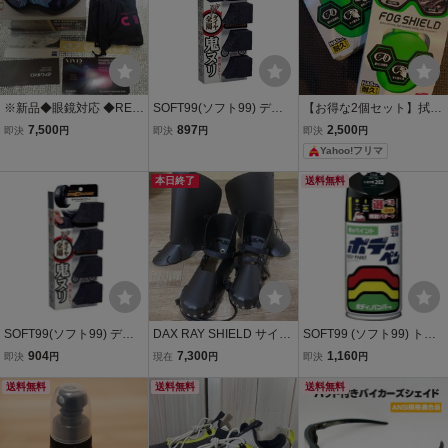
※新品◆眼鏡対応 ◆REV
SOFT99(ソフト99) ディ
【お得な2個セット】拭く
OLT◆99◆ミラー ◆GIRO
グロス ピタスポ 自動車 タ
だけ強力くもり止めクロ
7,500
897
2,500
即決
円
即決
円
即決
円
◆ゴーグル ◆ジロ ◆男女
イヤ 洗車スポンジ 02097
ス！スポルファフォグシ
Yahoo!フリマ
◆ASIAN FIT◆VIVIDレ
ールド ソフト99
ンズ ◆25モデル◆DARK
本日終了
送料無料
SHARK INDICATOR
SOFT99(ソフト99) ディ
DAX RAY SHIELD サイズ
SOFT99 (ソフト99) トヨ
グロス ピタスポ 自動車 タ
Ｌ【未使用】レイシール
タ レクサス202ブラック
904
7,300
1,160
即決
円
現在
円
即決
円
イヤ 洗車スポンジ 02097
ド レイガード エイガ
車塗装スプレー 補修ペイ
送料無料
ード ウェーディング
送料無料
ント ボデーペン 99工房 T-
送料無料
ウェダー用 プロテクタ
1
ー