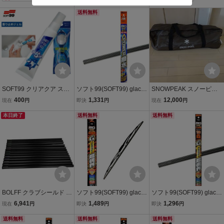
T 99
T 99
T 99
送料無料
SOFT99 クリアクア スイ
ソフト99(SOFT99) glaco
SNOWPEAK スノーピー
ミングゴーグル用くもり
(ガラコ) ワイパー替えゴ
ク HDタープ シールド メ
400
1,331
12,000
現在
円
即決
円
現在
円
止めジェル ソフト99 水泳
ム ガラコワイパー パワー
ーヴェ L HD TARP SHIEL
本日終了
撥水輸入車用替えゴム Y
送料無料
D MEWE L（中古美品）
送料無料
ー14
BOLFF クラブシールド C
ソフト99(SOFT99) glaco
ソフト99(SOFT99) glaco
LUB SHIELD 13本セット
(ガラコ) ワイパーブレー
(ガラコ) ワイパー替えゴ
6,941
1,489
1,296
現在
円
即決
円
即決
円
中古 S11489554
ド ガラコワイパー グラフ
ム ガラコワイパー グラフ
送料無料
ァイト超視界ブレード GB
送料無料
ァイト超視界 Gー138 自
送料無料