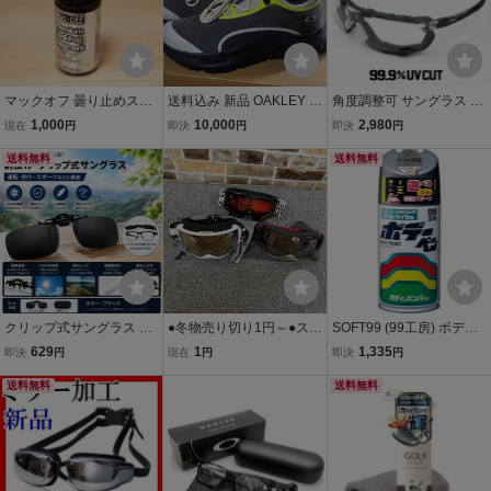
マックオフ 曇り止めスプ
送料込み 新品 OAKLEY オ
角度調整可 サングラス ゴ
レー Muc-Off Eyewear an
ークリー Light Shield ラ
ーグル バイク 防風 防塵
1,000
10,000
2,980
現在
円
即決
円
即決
円
d Goggle Anti-Fog Treatm
イト シールド 26.5cm US
防傷 クリアーレンズ シー
ent 35ml メガネ ゴーグル
送料無料
8.5 FOF100587-243 ハイ
ルド 新品 ウィルス 花粉症
送料無料
レンズ用
キングシューズ 登山靴 防
めがね UVカット
水 送料無料
クリップ式サングラス 偏
●冬物売り切り1円～●スノ
SOFT99 (99工房) ボデー
光レンズ 跳ね上げ式 UV4
ーゴーグル 3点まとめ売
ペン スバル 45A F-741 メ
629
1
1,335
即決
円
現在
円
即決
円
00 紫外線カット ブラック
り アディダス スワンズ ※
タルグレーM 08741
メガネ対応 クリップオン
送料無料
詳細お写真にて スキー ス
送料無料
軽量
ノボ HS252107