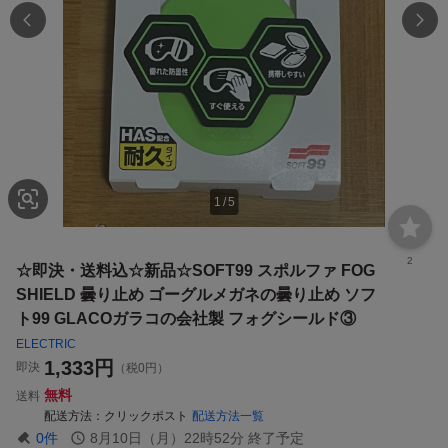
1
/
5
2
☆即決・送料込☆新品☆SOFT99 スポルファ FOG
SHIELD 曇り止め ゴーグルメガネの曇り止め ソフ
ト99 GLACOガラコの会社製 フォグシールド③
ELECTRIC
1,333
円
即決
（税0円）
無料
送料
配送方法
クリックポスト
配送方法一覧
0
件
8月10日（月）22時52分
終了予定