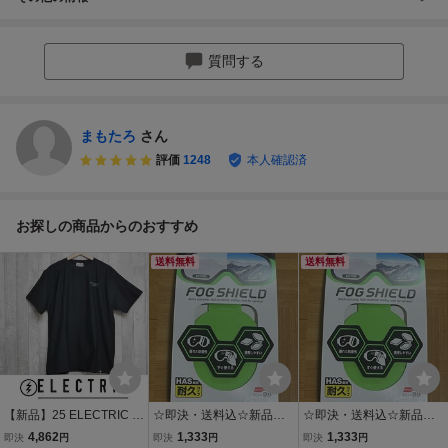
質問する
まもたろ
さん
評価
1248
本人確認済
お探しの商品からのおすすめ
送料無料
送料無料
【新品】25 ELECTRIC U
☆即決・送料込☆新品☆S
☆即決・送料込☆新品☆S
NDERVOLT DOT CAMO
OFT99 スポルファ FOG S
OFT99 スポルファ FOG S
4,862
1,333
1,333
即決
円
即決
円
即決
円