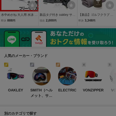
水中めがね 大人用 水泳 ス
新品タグ付き oakley サン
【新品】ゴルフクラブ SH
イミングゴーグル ミラー
グラス メガネ LATCH EX
IELD スプレー コーティン
888
2,000
3,348
即決
円
現在
円
即決
円
タイプ ミラーゴーグル 競
136 OX8115-0752 5217
グ剤 艶出し 撥水 防汚 傷
泳
ケース・箱付 H2-30
防止 お手入れ簡単 クリー
ナー メンテナンス用品 ア
イアン 49
人気のメーカー・ブランド
1
2
3
4
5
OAKLEY
SMITH（ヘル
ELECTRIC
VONZIPPER
V
メット、サン
グラス）
別のカテゴリで探す