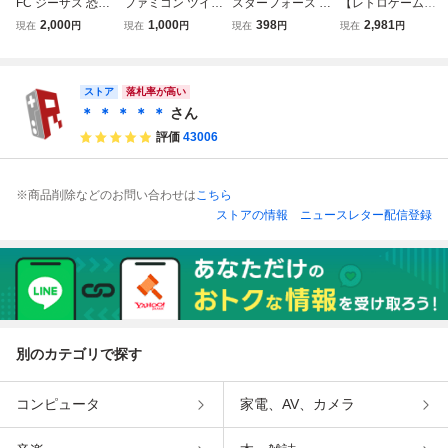
FC ジーザス 恐怖
ファミコン ツイン
スターフォース ス
【レトロゲーム】
のバイオモンスタ
ビー Konami 箱説
ーパースターフォ
【FC】ファミコン
2,000
1,000
398
2,981
現在
円
現在
円
現在
円
現在
円
ー ファミコンソフ
付 FC レトロゲー
ース スターソルジ
スターフォース 箱
ト 箱説付
ム
ャー セット【動作
説明書付き Ninten
確認済】８本まで
do 任天堂 ニンテ
ストア
同梱可 簡易清掃
ンドー 0709
落札率が高い
済 FC ファミコ
＊ ＊ ＊ ＊ ＊
さん
ン
評価
43006
※商品削除などのお問い合わせは
こちら
ストアの情報
ニュースレター配信登録
別のカテゴリで探す
コンピュータ
家電、AV、カメラ