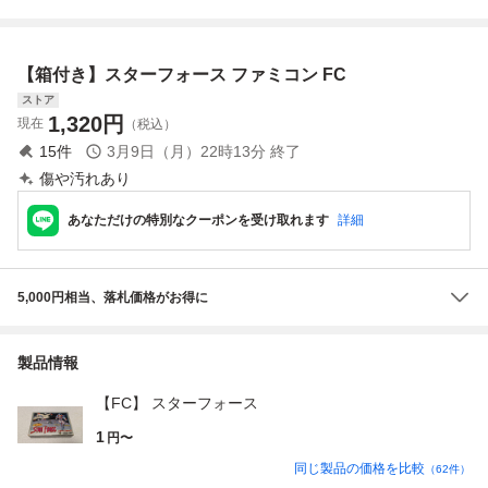
ム
ャー セット【動作
認 ym1254
確認済】８本まで
同梱可 簡易清掃
【箱付き】スターフォース ファミコン FC
済 FC ファミコ
ン
ストア
1,320
円
現在
（税込）
15
件
3月9日（月）22時13分
終了
傷や汚れあり
あなただけの特別なクーポンを受け取れます
詳細
5,000円相当、落札価格がお得に
製品情報
【FC】 スターフォース
1
円〜
同じ製品の価格を比較
（
62
件）