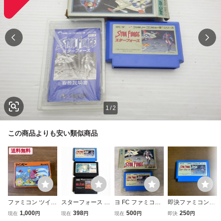
1
/
2
この商品よりも安い類似商品
送料無料
ファミコン ツイン
スターフォース ス
ヨ FC ファミコン
即決ファミコンソ
ビー Konami 箱説
ーパースターフォ
スターフォース 箱
フト スターフォー
1,000
398
500
250
現在
円
現在
円
現在
円
即決
円
付 FC レトロゲー
ース スターソルジ
付き 動作未確
ス