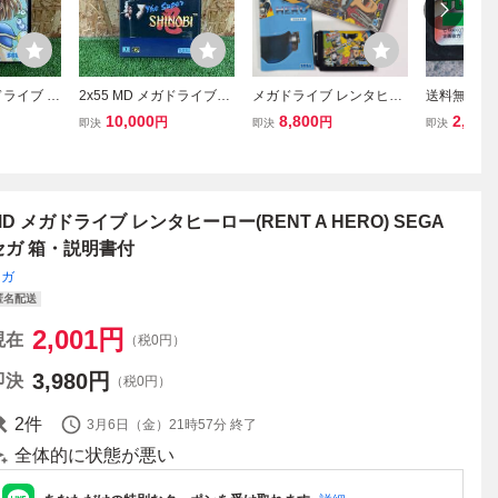
ガドライブ ぷ
2x55 MD メガドライブ
メガドライブ レンタヒー
送料無料 
セガ 箱 説
ザ・スーパー忍 The Supe
ロー Mega Drive MD Re
み）孔雀王2
10,000
8,800
2,000
円
円
即決
即決
即決
ーム ソフ
r SHINOBI 箱 SEGA セガ
nt A Hero
ドライブ M
み
説明書付 ゲーム ソフト
起動確認済 
中古 起動確認済み
箱・説明書無
MD メガドライブ レンタヒーロー(RENT A HERO) SEGA
セガ 箱・説明書付
セガ
匿名配送
2,001
円
現在
（税0円）
3,980
円
即決
（税0円）
2
件
3月6日（金）21時57分
終了
全体的に状態が悪い