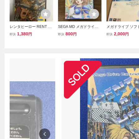
レンタヒーロー RENT A
SEGA MD メガドライブ
メガドライブ ソフ
HERO メガドライブ SEG
ぷよぷよ 箱 説明書付
ルズコース 箱付 
1,380
800
2,000
円
円
円
即決
即決
即決
A
SEGA セガ 動作
MD