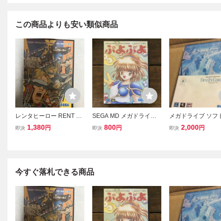
この商品よりも安い類似商品
レンタヒーロー RENT A
SEGA MD メガドライブ
メガドライブ ソフ
HERO メガドライブ SEG
ぷよぷよ 箱 説明書付
ルズコース 箱付 
1,380
800
2,000
円
円
円
即決
即決
即決
A
SEGA セガ 動作
MD
今すぐ落札できる商品