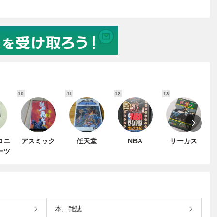
10
11
12
13
1
ロニ
アスミック
任天堂
NBA
サーカス
ーツ
本、雑誌