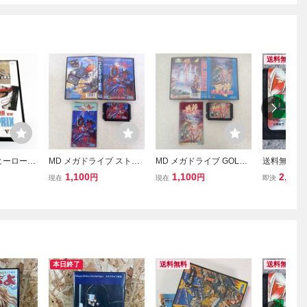
送料無料
ヒーローM
MD メガドライブ ストラ
MD メガドライブ GOLDE
送料無料 
書付き】※
イダー飛竜 SEGA セガ 箱
N AXE ゴールデンアック
み）孔雀王2
1,100
1,100
2,000
円
円
現在
現在
即決
掃済 2本
説付【IO
ス SEGA セガ 箱説付【IO
ドライブ M
ガ メガド
起動確認済 
箱・説明書無
本日終了
送料無料
送料無料