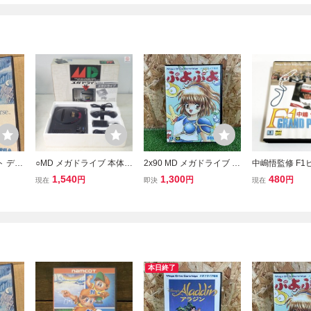
ト デビ
○MD メガドライブ 本体 H
2x90 MD メガドライブ ぷ
中嶋悟監修 F1
取説あり
AA-2510 セガ SEGA 箱説
よぷよ SEGA セガ 箱 説
D 【箱・説明
1,540
1,300
480
円
円
円
現在
即決
現在
確認済み
ハガキ付 ジャンク【20
明書付 中古 ゲーム ソフ
動作確認済・清
ト 起動確認済み
まで同梱可 セ
ライブ
本日終了