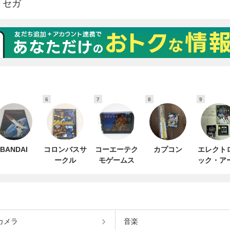
6
7
8
9
BANDAI
コロンバスサ
コーエーテク
カプコン
エレクト
ークル
モゲームス
ック・ア
カメラ
音楽