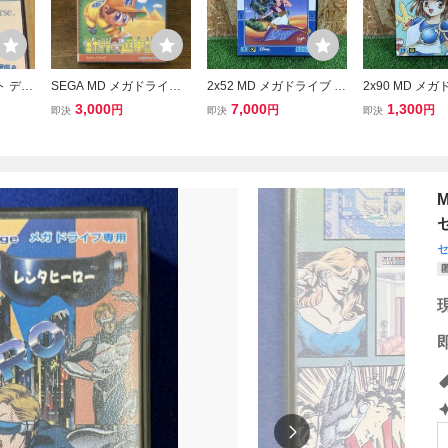
ト デビ
SEGA MD メガドライブ
2x52 MD メガドライブ ア
2x90 MD メ
取説あり
球界道中記 箱 説明書付
ラジン ディズニー Disney
よぷよ SEGA 
3,000
7,000
1,300
円
円
円
即決
即決
即決
確認済み
ナムコ
SEGA セガ ソフト 箱 説
明書付 中古 ゲ
明書付 中古 起動確認済み
ト 起動確認済
Aladdin