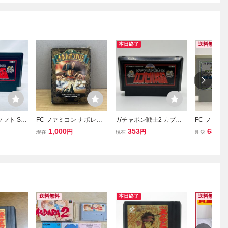
本日終了
送料無料
ソフト SD
FC ファミコン ナポレオ
ガチャポン戦士2 カプセ
FC ファミ
ド ガチ
ン戦記 箱説付き シミュレ
ル戦記 SHINSEI 1989 フ
ム ガチャポ
1,000
353
680
円
円
円
現在
現在
即決
カプセル
ーションゲーム ファミコ
ァミリーコンピュータ FA
戦記
 起動確認
ンソフト
MILY COMPUTER ファミ
コン FC ソフト カセット
カートリッジ
送料無料
本日終了
送料無料