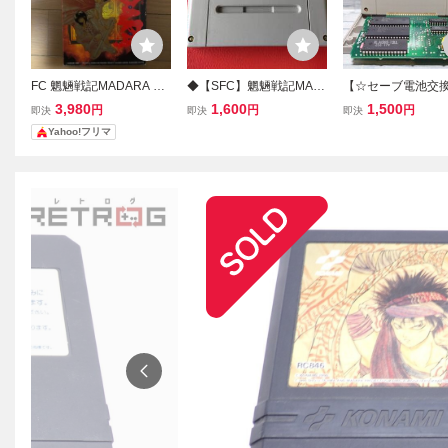
FC 魍魎戦記MADARA フ
◆【SFC】魍魎戦記MAD
【☆セーブ電池交
ァミコン コナミ
ARA2 マダラ2 /スーパ
み】魍魎戦記 マダ
3,980
1,600
1,500
円
円
円
即決
即決
即決
ーファミコン/ ソフトの
ADARA2 スーパ
Yahoo!フリマ
み/SHVC-M2 ＃O26YY1
ミコン SFC ソフト