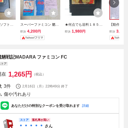
ンソフト
スーパーファミコン 魍魎
★何点でも送料１８５円
【動作確認済
 MADA
戦記MADARA2
★ 魍魎戦記 MADARA マ
記MADARA
4,200
1,980
3,700
円
円
即決
即決
即決
DARA
ダラ ファミコン チ45レ即
説明書付き 
Yahoo!フリマ
Yahoo!
発送 FC ソフト 動作確認
重
済み
魍魎戦記MADARA ファミコン FC
ストア
1,265
円
現在
（税込）
3
件
2月16日（月）22時49分
終了
傷や汚れあり
あなただけの特別なクーポンを受け取れます
詳細
ストア
落札率が高い
＊ ＊ ＊ ＊ ＊
さん