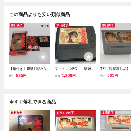
この商品よりも安い類似商品
本日終了
本日終了
本日終了
【箱付き】魍魎戦記MAD
ファミコンFC 魍魎戦
TEI【現状渡し品
ARA ファミコン FC
記 MADARA 2F1
スーパーファミコン 
825
1,200
501
円
円
円
現在
現在
現在
64AA
魍魎戦記 MADARA
3-260607-NS-05-
今すぐ落札できる商品
送料無料
もうすぐ終了
本日終了