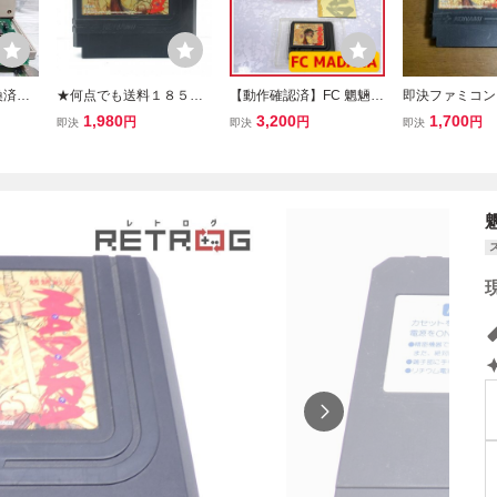
換済
★何点でも送料１８５円
【動作確認済】FC 魍魎戦
即決ファミコ
ラ2 M
★ 魍魎戦記 MADARA マ
記MADARA コナミ 箱・
魍魎戦記 マダラ
1,980
3,200
1,700
円
円
円
即決
即決
即決
ーファ
ダラ ファミコン チ18レ即
地図付き ファミコン 貴重
RA 魍魎戦記MA
発送 FC ソフト 動作確認
済み