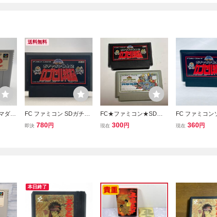
送料無料
】マダラ
FC ファミコン SDガチャ
FC★ファミコン★SDガ
FC ファミコン
SFC
ポン戦士2 カプセル戦記
ンダム ガチャポン戦士2+
ガンダムワール
780
300
360
円
円
円
即決
現在
現在
2〈02
3 カプセル戦記+英雄戦記
ャポン戦士２ 
TEI〉
★2本セット★ユタカ★任
戦記 ソフトのみ
天堂★クリックポスト18
済
5円
本日終了