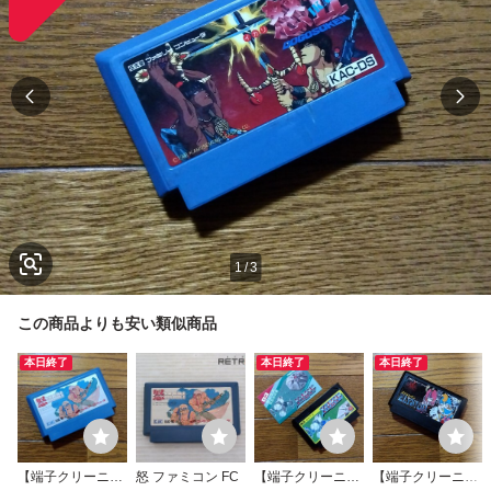
1
/
3
この商品よりも安い類似商品
本日終了
本日終了
本日終了
【端子クリーニン
怒 ファミコン FC
【端子クリーニン
【端子クリーニン