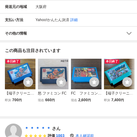
発送元の地域
大阪府
支払い方法
Yahoo!かんたん決済
詳細
その他の情報
この商品も注目されています
本日終了
本日終了
【端子クリーニン
怒 ファミコン FC
FC ファミコン
【端子クリーニン
グ済み】FC 怒 I
怒Ⅱ 2
グ済み】FC ペー
700
660
2,600
7,400
即決
円
現在
円
現在
円
即決
円
KARI ファミコン
パーボーイ ファ
ソフト
ミコンソフト
＊ ＊ ＊ ＊ ＊
さん
評価
1003
本人確認前