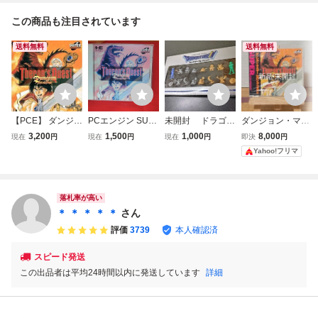
この商品も注目されています
送料無料
送料無料
【PCE】 ダンジョ
PCエンジン SUP
未開封 ドラゴン
ダンジョン・マス
ン・マスター セロ
ER CD-ROM2 ダ
クエストダンジョ
ター セロンズ・ク
3,200
1,500
1,000
8,000
現在
円
現在
円
現在
円
即決
円
ンズ・クエスト
ンジョンマスター
ンモンスターコレ
エスト PCエン
Yahoo!フリマ
セロンズ・クエス
クション デッド
ジン SUPERCD-
ト
ストック
ROM PCE
落札率が高い
＊ ＊ ＊ ＊ ＊
さん
評価
3739
本人確認済
スピード発送
この出品者は平均24時間以内に発送しています
詳細