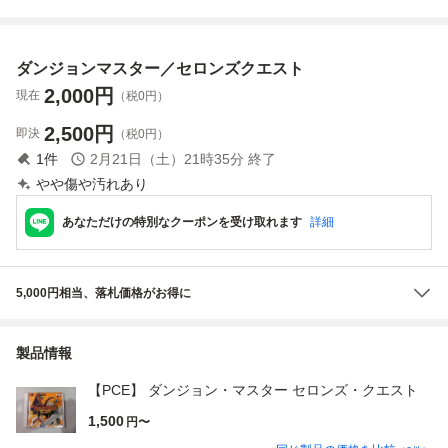
セロンズ・クエス
クション デッド
ダンジョン PS2
大冒険２アドバン
ト
ストック
ス不思議のダンジ
ョン公式パーフェ
ダンジョンマスター／セロンズクエスト
クトガイド （ドラ
ゴンクエスト・キ
2,000
円
現在
（税0円）
2,500
円
即決
（税0円）
1
件
2月21日（土）21時35分
終了
やや傷や汚れあり
あなただけの特別なクーポンを受け取れます
詳細
5,000円相当、落札価格がお得に
製品情報
【PCE】 ダンジョン・マスター セロンズ・クエスト
1,500
円〜