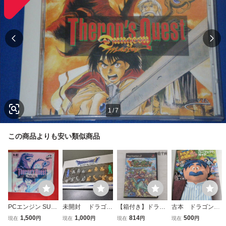
1
/
7
この商品よりも安い類似商品
PCエンジン SUP
未開封 ドラゴン
【箱付き】ドラゴ
古本 ドラゴンク
ER CD-ROM2 ダ
クエストダンジョ
ンクエスト少年ヤ
エスト・キャラク
1,500
1,000
814
500
現在
円
現在
円
現在
円
現在
円
ンジョンマスター
ンモンスターコレ
ンガスと不思議の
ターズトルネコの