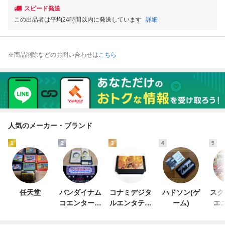
スピード発送
この出品者は平均24時間以内に発送しています
詳細
※商品削除などのお問い合わせは
こちら
人気のメーカー・ブランド
1
2
3
4
5
任天堂
バンダイナム
コナミデジタ
ハドソン(ゲ
スク
コエンターテ
ルエンタテイ
ーム)
エ
インメント
ンメント