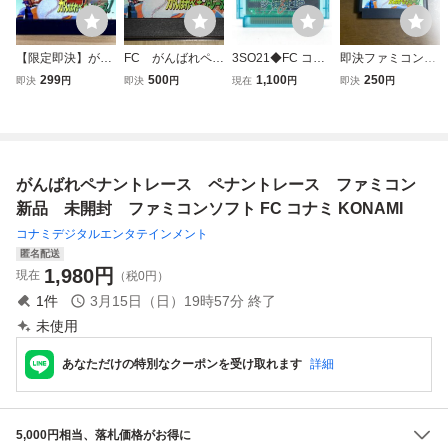
【限定即決】がん
FC がんばれペナ
3SO21◆FC コナ
即決ファミコンソ
ばれペナントレー
ントレース！ フ
ミ RC821 沙羅曼
フト がんばれペナ
299
500
1,100
250
即決
円
即決
円
現在
円
即決
円
ス！KONAMI コナ
ァミコンソフト
蛇 サラマンダー
ントレース KONA
ミ RC834 FC.152
コナミ 野球
未検品現状/ゲーム
MI
ファミコン レア
ファミコン ソフト
レトロ
KONAMI 送:YP/60
がんばれペナントレース ペナントレース ファミコン
新品 未開封 ファミコンソフト FC コナミ KONAMI
コナミデジタルエンタテインメント
匿名配送
1,980
円
現在
（税0円）
1
件
3月15日（日）19時57分
終了
未使用
あなただけの特別なクーポンを受け取れます
詳細
5,000円相当、落札価格がお得に