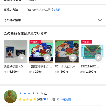
支払い方法
Yahoo!かんたん決済
詳細
その他の情報
この商品も注目されています
本日終了
本日終了
悪魔城伝説 KONA
【限定即決】がん
FC がんばれペナ
3SO21◆FC コナ
MI FC コナミ ファ
ばれペナントレー
ントレース！ フ
ミ RC821 沙羅曼
5,800
299
500
1,100
現在
円
即決
円
即決
円
現在
円
ミコン RC845
ス！KONAMI コナ
ァミコンソフト
蛇 サラマンダー
ミ RC834 FC.152
コナミ 野球
未検品現状/ゲーム
ファミコン レア
ファミコン ソフト
レトロ
KONAMI 送:YP/60
＊ ＊ ＊ ＊ ＊
さん
評価
328
本人確認前