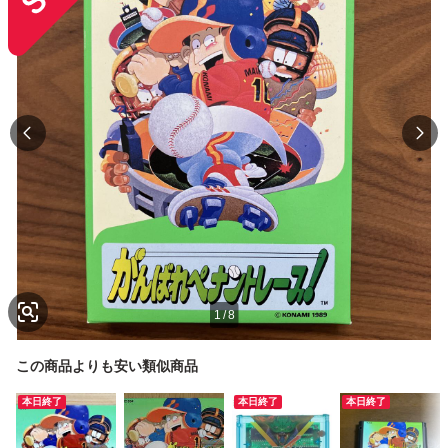
1
/
8
この商品よりも安い類似商品
本日終了
本日終了
本日終了