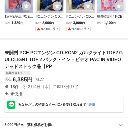
動作保証品 PCE P
PCエンジン CD-R
PCエンジン CD-R
動作保証品 PCE P
Cエンジン CD-RO
OM2 ガルクライ
OM2 ガルクライ
Cエンジン SUPE
1,329
2,000
3,000
1,100
現在
円
即決
円
即決
円
現在
円
M2 レッドアラー
トTDF2 DATA WE
トTDF2 DATA WE
R CD-ROM2 卒業
Yahoo!フリマ
Yahoo!フリマ
ト RED ALERT 箱
ST PACK-IN-VIDE
ST PACK-IN-VIDE
写真/美姫 箱説帯
説ハガキ付【PP
O
O
付【PP
未開封 PCE PCエンジン CD-ROM2 ガルクライトTDF2 G
ULCLIGHT TDF 2 パック・イン・ビデオ PAC IN VIDEO
デッドストック品【PP
年間ベストストア
6,385
円
現在
（税込）
16
件
2月4日（水）21時18分
終了
未使用
あなただけの特別なクーポンを受け取れます
詳細
5,000円相当、落札価格がお得に