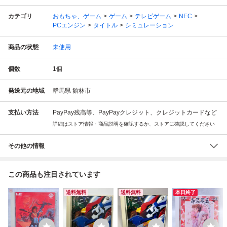
カテゴリ
おもちゃ、ゲーム
ゲーム
テレビゲーム
NEC
PCエンジン
タイトル
シミュレーション
商品の状態
未使用
個数
1
個
発送元の地域
群馬県 館林市
支払い方法
PayPay残高等、PayPayクレジット、クレジットカードなど
詳細はストア情報・商品説明を確認するか、ストアに確認してください
その他の情報
この商品も注目されています
送料無料
送料無料
本日終了