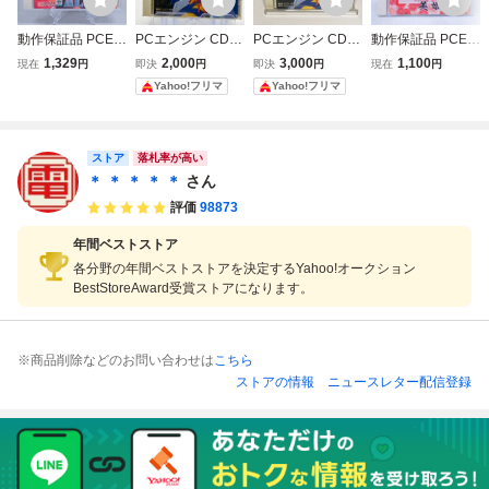
動作保証品 PCE P
PCエンジン CD-R
PCエンジン CD-R
動作保証品 PCE P
Cエンジン CD-RO
OM2 ガルクライ
OM2 ガルクライ
Cエンジン SUPE
1,329
2,000
3,000
1,100
現在
円
即決
円
即決
円
現在
円
M2 レッドアラー
トTDF2 DATA WE
トTDF2 DATA WE
R CD-ROM2 卒業
Yahoo!フリマ
Yahoo!フリマ
ト RED ALERT 箱
ST PACK-IN-VIDE
ST PACK-IN-VIDE
写真/美姫 箱説帯
説ハガキ付【PP
O
O
付【PP
ストア
落札率が高い
＊ ＊ ＊ ＊ ＊
さん
評価
98873
年間ベストストア
各分野の年間ベストストアを決定するYahoo!オークション
BestStoreAward受賞ストアになります。
※商品削除などのお問い合わせは
こちら
ストアの情報
ニュースレター配信登録