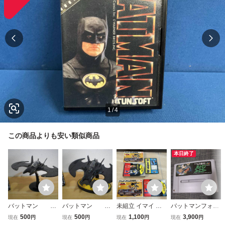
1
/
4
この商品よりも安い類似商品
本日終了
バットマン
バットマン
未組立 イマイ バ
バットマンフォー
バットウィング
バットウィング
ットマンCAR バ
エヴァー スーパー
500
500
1,100
3,900
現在
円
現在
円
現在
円
現在
円
フィギュア
フィギュア
ットマンカー 1/32
ファミコン