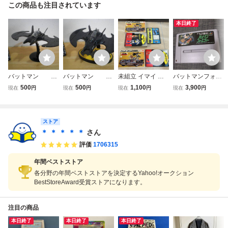
この商品も注目されています
本日終了
バットマン
バットマン
未組立 イマイ バ
バットマンフォー
バットウィング
バットウィング
ットマンCAR バ
エヴァー スーパー
500
500
1,100
3,900
現在
円
現在
円
現在
円
現在
円
フィギュア
フィギュア
ットマンカー 1/32
ファミコン
ウイング
ウイング キャラ
スケール プラモデ
ウィール
ル 2点 おまとめセ
ストア
ット 現状渡し
＊ ＊ ＊ ＊ ＊
さん
評価
1706315
年間ベストストア
各分野の年間ベストストアを決定するYahoo!オークション
BestStoreAward受賞ストアになります。
注目の商品
本日終了
本日終了
本日終了