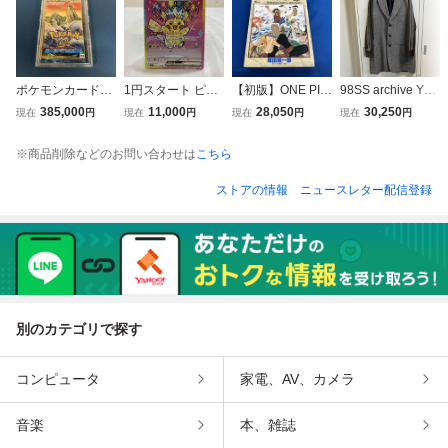
ポケモンカードe
1円スタート ピカ
【初版】ONE PIE
98SS archive YO
拡張パック 第3
チュウex(234/19
CE 巻一 尾田栄一
HJI YAMAMOTO P
385,000
11,000
28,050
30,250
現在
円
現在
円
現在
円
現在
円
弾 海からの風
3) SAR ポケモン
郎
OUR HOMME 袖
未開封
カードゲーム
ジャージ切替リネ
※商品削除などのお問い合わせは
こちら
ンコート S グレー
系 HJ-J71-819 ヨ
ストアの情報
ニュースレター配信登録
ウジヤマモト プー
ルオム
別のカテゴリで探す
コンピュータ
家電、AV、カメラ
音楽
本、雑誌