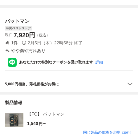
ウイング
ウイング キャラ
スケール プラモデ
ウィール
ル 2点 おまとめセ
ット 現状渡し
バットマン
年間ベストストア
7,920
円
現在
（税込）
1
件
2月5日（木）22時58分
終了
やや傷や汚れあり
あなただけの特別なクーポンを受け取れます
詳細
5,000円相当、落札価格がお得に
製品情報
【FC】 バットマン
1,540
円〜
同じ製品の価格を比較
（
30
件）