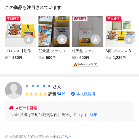
この商品も注目されています
本日終了
送料無料
本日終了
プロレス【動作確
任天堂 ファミコン
任天堂 ファミコン
A面 プロレス B面
認済・同梱可】フ
ディスクシステム
ディスクシステム
スマッシュピンポ
380
500
600
1,280
現在
円
現在
円
即決
円
現在
円
ァミコン ディスク
プロレス 取扱説明
プロレス＋バレー
ン【外箱・説明書
Yahoo!フリマ
システム FCD
書付き
ボール
付き・動作確認
済・同梱可】ファ
ミコン ディスクシ
ステム FCD
＊ ＊ ＊ ＊ ＊
さん
評価
5419
本人確認済
スピード発送
この出品者は平均24時間以内に発送しています
詳細
※商品削除などのお問い合わせは
こちら