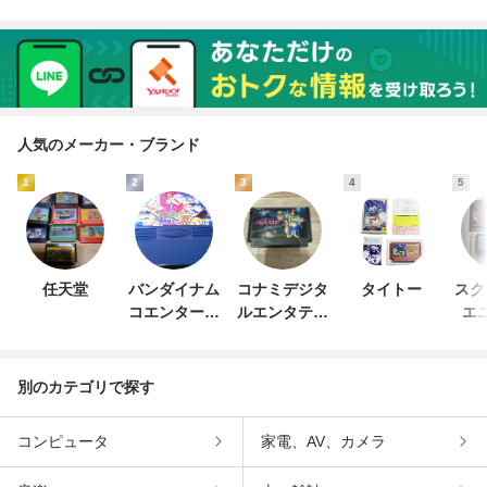
人気のメーカー・ブランド
1
2
3
4
5
任天堂
バンダイナム
コナミデジタ
タイトー
スク
コエンターテ
ルエンタテイ
エ
インメント
ンメント
別のカテゴリで探す
コンピュータ
家電、AV、カメラ