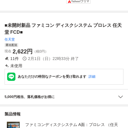
Yahoo!フリマ
システム FCD
書付き
ボール
付き・動作確認
済・同梱可】ファ
ミコン ディスクシ
ステム FCD
■未開封新品 ファミコン ディスクシステム プロレス 任天
堂 FCD■
任天堂
匿名配送
2,622
円
現在
（税0円）
11
件
2月1日（日）22時33分
終了
未使用
あなただけの特別なクーポンを受け取れます
詳細
5,000円相当、落札価格がお得に
製品情報
ファミコンディスクシステム A面：プロレス （任天