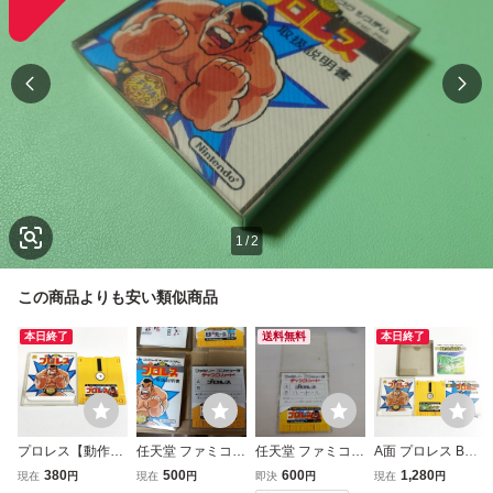
1
/
2
この商品よりも安い類似商品
本日終了
送料無料
本日終了
プロレス【動作確
任天堂 ファミコン
任天堂 ファミコン
A面 プロレス B面
認済・同梱可】フ
ディスクシステム
ディスクシステム
スマッシュピンポ
380
500
600
1,280
現在
円
現在
円
即決
円
現在
円
ァミコン ディスク
プロレス 取扱説明
プロレス＋バレー
ン【外箱・説明書