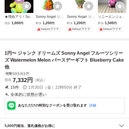
★理由アリ！Son
Sonny Angel ソニ
Sonny Angel ソニ
ソニーエンジェル
ny Angel / ソニー
ーエンジェル バー
ーエンジェル バー
Sonny Angel バー
1,000
1,200
1,200
1,500
現在
円
即決
円
即決
円
即決
円
エンジェル 〜バー
スデーギフト ベア
スデーケーキ フィ
スデーギフト ベア
Yahoo!フリマ
Yahoo!フリマ
Yahoo!フリマ
スデーギフトベア
フィギュア
ギュア
フィギュア ミニフ
シリーズ(イエロー
ィギュア
ベア)
1円〜 ジャンク ドリームズ Sonny Angel フルーツシリー
ズ Watermelon Melon バースデーギフト Blueberry Cake
他
年間ベストストア
7,332
円
現在
（税込）
15
件
1月30日（金）22時50分
終了
全体的に状態が悪い
あなただけの特別なクーポンを受け取れます
詳細
5,000円相当、落札価格がお得に