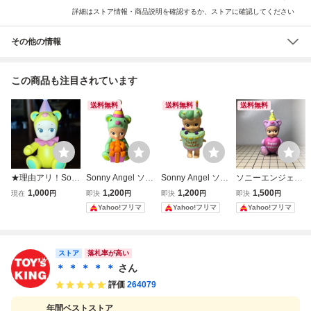
詳細はストア情報・商品説明を確認するか、ストアに確認してください
その他の情報
この商品も注目されています
送料無料
送料無料
送料無料
★理由アリ！Son
Sonny Angel ソニ
Sonny Angel ソニ
ソニーエンジェル
ny Angel / ソニー
ーエンジェル バー
ーエンジェル バー
Sonny Angel バー
1,000
1,200
1,200
1,500
現在
円
即決
円
即決
円
即決
円
エンジェル 〜バー
スデーギフト ベア
スデーケーキ フィ
スデーギフト ベア
Yahoo!フリマ
Yahoo!フリマ
Yahoo!フリマ
スデーギフトベア
フィギュア
ギュア
フィギュア ミニフ
シリーズ(イエロー
ィギュア
ベア)
ストア
落札率が高い
＊ ＊ ＊ ＊ ＊
さん
評価
264079
年間ベストストア