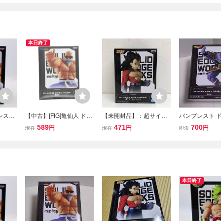
本日終了
レスト
【中古】[FIG]亀仙人 ドラ
【未開封品】：超サイヤ
バンプレスト 
KS TH
ゴンボール SOLID EDGE
人4ベジータ ドラゴンボ
ールZ SOLID E
589
471
700
円
円
円
現在
現在
即決
ール D
WORKS-THE出陣-亀仙人
ールGT SOLID EDGE WO
KS-THE出陣-
人
フィギュア プライズ(279
RKS THE出陣 超サイヤ人
ィギュア
4177) バンプレスト(6606
4ベジータ (20260609)
3699)
本日終了