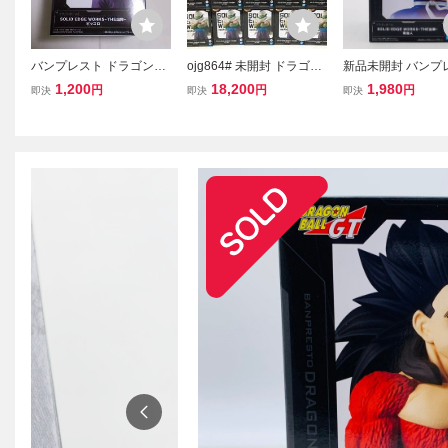
バンプレスト ドラゴンボ
ojg864# 未開封 ドラゴン
新品未開封 バンプ
ールZ SOLID EDGE WOR
ボール SOLID EDGE WO
SOLID EDGE WOR
1,200
18,200
1,980
円
円
円
即決
即決
即決
KS-THE出陣-ピッコロ フ
RKS THE 出陣 ピッコロ 1
E 出陣 ドラゴンボ
ィギュア
4点セット バンプレスト
RAGONBALL 亀仙