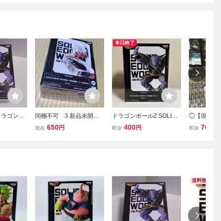
本日終了
ドラゴンボ
同梱不可 3 新品未開封
ドラゴンボールZ SOLID
◯【現状品
DGE WOR
バンプレスト SOLID EDG
EDGE WORKS THE 出陣
ト SOLID 
650
400
700
円
円
円
現在
即決
即決
ギニュー フ
E WORKS THE出陣 ドラ
ギニュー 新品未開封 フィ
THE 出陣
ゴンボールZ ジース&グル
ギュア バンプレスト バン
Z DRAGO
ド ジース A
ダイ 非売品 激安 ラスト1
ザ II
点 同梱可
送料無料