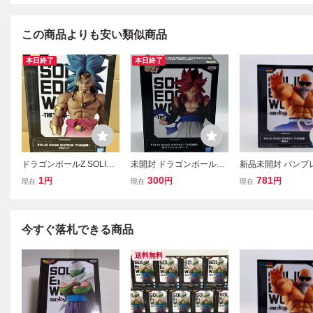
この商品よりも安い類似商品
本日終了
本日終了
ドラゴンボールZ SOLID
未開封 ドラゴンボールGT
新品未開封 バンプ
EDGE WORKS-THE出陣-
SOLID EDGE WORKS -T
SOLID EDGE WOR
1
300
781
円
円
円
現在
現在
現在
ブロリー 新品未開封
HE出陣- 超サイヤ人4ゴジ
E 出陣 ドラゴンボ
フィギュア バンプレス
ータ フィギュア DBGT バ
RAGONBALL 亀仙
ト
ンプレスト ゴジータ 鳥山
明
今すぐ落札できる商品
送料無料