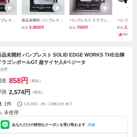
ンプレスト
新品未開封 バンプレスト
バンプレスト ドラゴンボ
バンプレス
WORKS TH
SOLID EDGE WORKS TH
ールZ SOLID EDGE WOR
ールZ SOLI
3,960
700
2,500
円
円
即決
即決
即決
ボールZ D
E出陣 ドラゴンボールZ
KS-THE出陣-ギニュー フ
KS THE出
Yahoo!
Z ブロリー
魔人ブウ
ィギュア
号 フィギュ
新品未開封 バンプレスト SOLID EDGE WORKS THE出陣
ドラゴンボールGT 超サイヤ人4ベジータ
ストア
858
円
現在
（税込）
2,574
円
即決
（税込）
1
件
1月29日（木）23時22分
終了
未使用
あなただけの特別なクーポンを受け取れます
詳細