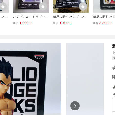
レスト
バンプレスト ドラゴンボ
新品未開封 バンプレスト
新品未開封 バ
KS TH
ール SOLID EDGE WORK
SOLID EDGE WORKS TH
SOLID EDGE 
1,000
1,700
3,300
円
円
円
即決
即決
即決
ール D
S-THE出陣-亀仙人 フィギ
E出陣 ドラゴンボールGT
E出陣 ドラゴン
人
ュア
超サイヤ人4ベジータ
RAGONBALL 
II