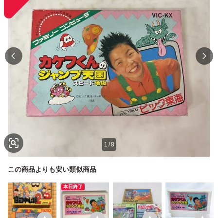
1
/
8
この商品よりも安い類似商品
本日終了