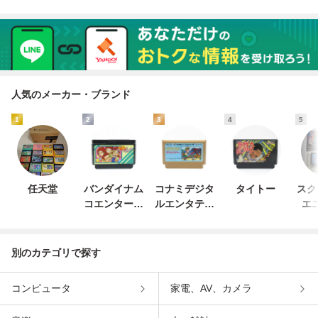
人気のメーカー・ブランド
1
2
3
4
5
任天堂
バンダイナム
コナミデジタ
タイトー
スク
コエンターテ
ルエンタテイ
エ
インメント
ンメント
別のカテゴリで探す
コンピュータ
家電、AV、カメラ