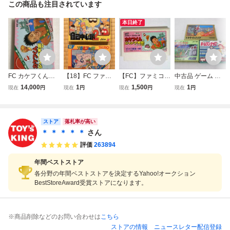
この商品も注目されています
本日終了
FC カケフくんの
【18】FC ファミ
【FC】ファミコ
中古品 ゲーム フ
ジャンプ天国 スピ
コンソフト ぎゅわ
ン カケフくんの
ァミコン ソフト 3
14,000
1
1,500
1
現在
円
現在
円
現在
円
現在
円
ード地獄 ファミコ
んぶらあ自己中心
ジャンプ天国スピ
点 フィールド コ
ン
派2 / ソロモンの鍵
ード地獄
ンバット エキサイ
2本セット 箱 取扱
トバイク ホームラ
ストア
説明書付き 任天堂
ンナイター 箱・説
落札率が高い
当時物 まとめセッ
付き ハガ
＊ ＊ ＊ ＊ ＊
さん
ト
評価
263894
年間ベストストア
各分野の年間ベストストアを決定するYahoo!オークション
BestStoreAward受賞ストアになります。
※商品削除などのお問い合わせは
こちら
ストアの情報
ニュースレター配信登録