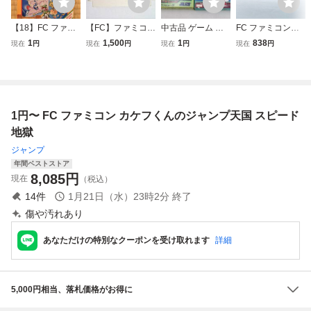
【18】FC ファミ
【FC】ファミコ
中古品 ゲーム フ
FC ファミコンソ
コンソフト ぎゅわ
ン カケフくんの
ァミコン ソフト 3
フト カケフ君のジ
1
1,500
1
838
現在
円
現在
円
現在
円
現在
円
んぶらあ自己中心
ジャンプ天国スピ
点 フィールド コ
ャンプ天国 スピ
派2 / ソロモンの鍵
ード地獄
ンバット エキサイ
ード地獄 ソフトの
2本セット 箱 取扱
トバイク ホームラ
み 起動確認済
説明書付き 任天堂
ンナイター 箱・説
当時物 まとめセッ
付き ハガ
1円〜 FC ファミコン カケフくんのジャンプ天国 スピード
ト
地獄
ジャンプ
年間ベストストア
8,085
円
現在
（税込）
14
件
1月21日（水）23時2分
終了
傷や汚れあり
あなただけの特別なクーポンを受け取れます
詳細
5,000円相当、落札価格がお得に