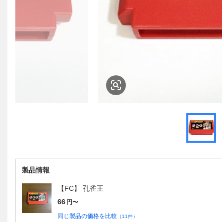
製品情報
【FC】 孔雀王
66
円〜
同じ製品の価格を比較
（
11
件）