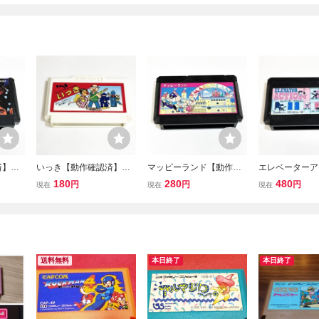
済】８
いっき【動作確認済】８
マッピーランド【動作確
エレベーターア
易清掃
本まで同梱可 簡易清掃
認済】８本まで同梱可
【動作確認済】
180
280
480
円
円
円
現在
現在
現在
済 FC ファミコン
簡易清掃済 FC ファミコ
同梱可 簡易清
ン
ファミコン
送料無料
本日終了
本日終了