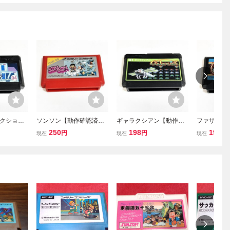
クション
ソンソン【動作確認済】
ギャラクシアン【動作確
ファザナド
８本まで
８本まで同梱可 簡易清
認済】８本まで同梱可
済】８本ま
250
198
198
円
円
円
現在
現在
現在
掃済 FC
掃済 FC ファミコン
簡易清掃済 FC ファミコ
易清掃済 F
ン