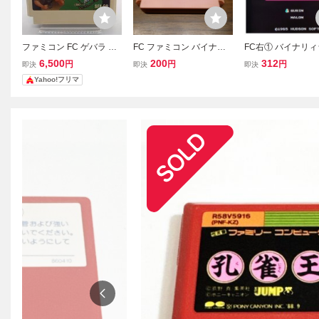
ファミコン FC ゲバラ カ
FC ファミコン バイナリ
FC右① バイナリ
セットのみ SNK 簡易清掃
ィランド ハドソン ソフト
ファミコン 端子簡
6,500
200
312
円
円
円
即決
即決
即決
動作確認済
のみ 操作簡易清掃済 簡易
済
Yahoo!フリマ
清掃済