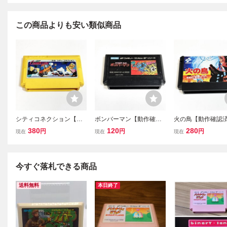
この商品よりも安い類似商品
シティコネクション【動
ボンバーマン【動作確認
火の鳥【動作確認
作確認済】８本まで同梱
済】８本まで同梱可 簡
本まで同梱可 簡
380
120
280
円
円
円
現在
現在
現在
可 簡易清掃済 FC ファ
易清掃済 FC ファミコン
済 FC ファミコン
ミコン
今すぐ落札できる商品
送料無料
本日終了