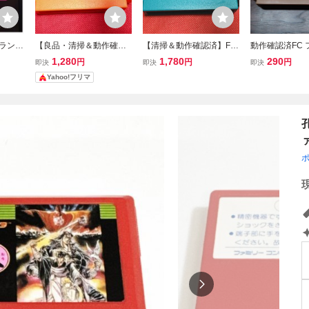
ィランド
【良品・清掃＆動作確認
【清掃＆動作確認済】FC
動作確認済FC
易清掃
済】FC ファミコン『ロッ
ファミコン『アルマジ
チャレンジャー
1,280
1,780
290
円
円
円
即決
即決
即決
クマン4 新たなる野望!!』
ロ』 コレクター・マニ
み 簡易清掃済
Yahoo!フリマ
コレクター・マニア必
ア必見・まとめて・大量
見・まとめて・大量