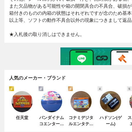
人気のメーカー・ブランド
1
2
3
4
5
任天堂
バンダイナム
コナミデジタ
ハドソン(ゲ
ス
コエンターテ
ルエンタテイ
ーム)
インメント
ンメント