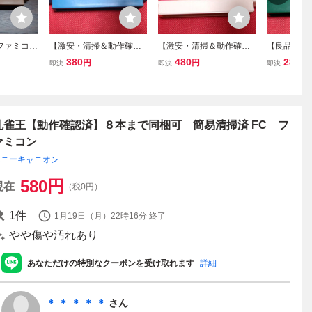
 ファミコン
【激安・清掃＆動作確認
【激安・清掃＆動作確認
【良品・清
 ソフトの
済】FC ファミコン『アー
済】FC ファミコン『かん
済】FC フ
380
480
280
円
円
円
即決
即決
即決
バンチャンピオン』 コ
しゃく玉なげカン太郎の
カー』 コ
レクター・マニア必見・
東海道五十三次』 コレ
ニア必見・
まとめて・大量
クター・マニア必見・ま
量
とめて・大量
孔雀王【動作確認済】８本まで同梱可 簡易清掃済 FC フ
ァミコン
ポニーキャニオン
580
円
現在
（税0円）
1
件
1月19日（月）22時16分
終了
やや傷や汚れあり
あなただけの特別なクーポンを受け取れます
詳細
＊ ＊ ＊ ＊ ＊
さん