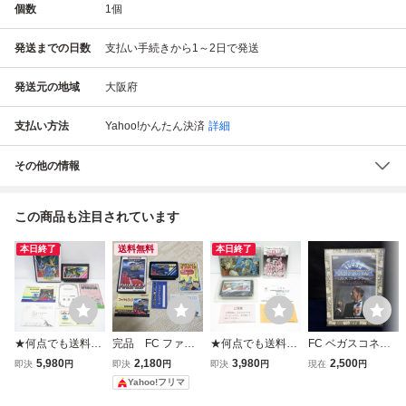
個数
1
個
発送までの日数
支払い手続きから1～2日で発送
発送元の地域
大阪府
支払い方法
Yahoo!かんたん決済
詳細
その他の情報
この商品も注目されています
本日終了
送料無料
本日終了
★何点でも送料２
完品 FC ファイ
★何点でも送料２
FC ベガスコネク
３０円★完品！ド
ナルラップ 箱・説
３０円★ ドラゴン
ション カジノから
5,980
2,180
3,980
2,500
即決
円
即決
円
即決
円
現在
円
ラゴンスピリット
明書・ハガキ・シ
クエストⅣ 導かれ
愛をこめて 箱・説
Yahoo!フリマ
新たなる伝説 箱/
ール付 ファミコン
し者たち ドラクエ
明書・ハガキ付き