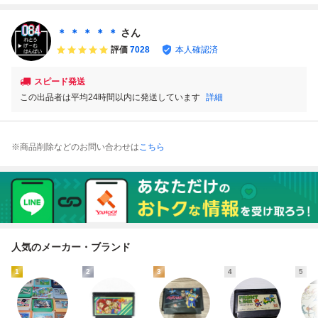
説明書/保証書/ハ
ナムコファミコン
4 箱・説明書・ハ
ファミコン シグマ
ガキ/シール未使
ガキ・ソフト ファ
レトロゲーム (080
用/ソフト ファミ
ミコン チF1レ即
68米)
＊ ＊ ＊ ＊ ＊
さん
コン シF3レ即発
発送 動作確認済
評価
7028
本人確認済
送
スピード発送
この出品者は平均24時間以内に発送しています
詳細
※商品削除などのお問い合わせは
こちら
人気のメーカー・ブランド
1
2
3
4
5