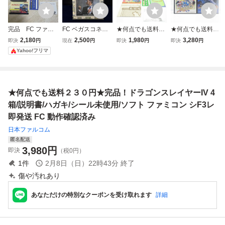
完品 FC ファイ
FC ベガスコネク
★何点でも送料２
★何点でも送料２
ナルラップ 箱・説
ション カジノから
３０円★完品！ 独
３０円★２点セッ
2,180
2,500
1,980
3,280
即決
円
現在
円
即決
円
即決
円
明書・ハガキ・シ
愛をこめて 箱・説
眼竜政宗 箱・説明
ト！ファミリーサ
Yahoo!フリマ
ール付 ファミコン
明書・ハガキ付き
書・地図・シール
ーキット＋’91 箱/
ナムコファミコン
ファミコン シグマ
未使用・ソフト フ
説明書/ハガキ/保
レトロゲーム (080
ァミコン ツF1レ
証書/シール未使
68米)
即発送 FC 動作確
用/ソフト ファミ
★何点でも送料２３０円★完品！ドラゴンスレイヤーIV 4
認済み
コン シF3レ即発
送
箱/説明書/ハガキ/シール未使用/ソフト ファミコン シF3レ
即発送 FC 動作確認済み
日本ファルコム
匿名配送
3,980
円
即決
（税0円）
1
件
2月8日（日）22時43分
終了
傷や汚れあり
あなただけの特別なクーポンを受け取れます
詳細