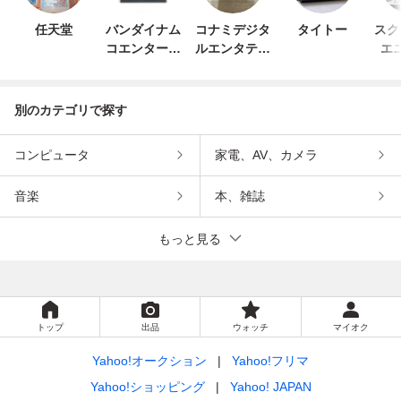
任天堂
バンダイナム
コナミデジタ
タイトー
スク
コエンターテ
ルエンタテイ
エ
インメント
ンメント
別のカテゴリで探す
コンピュータ
家電、AV、カメラ
音楽
本、雑誌
もっと見る
トップ
出品
ウォッチ
マイオク
Yahoo!オークション
Yahoo!フリマ
Yahoo!ショッピング
Yahoo! JAPAN