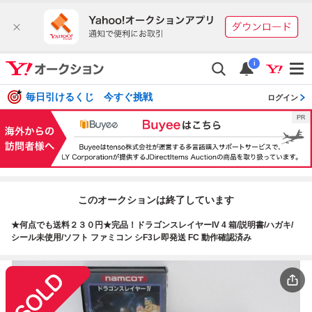
i
毎日引けるくじ 今すぐ挑戦
ログイン
このオークションは終了しています
★何点でも送料２３０円★完品！ドラゴンスレイヤーIV 4 箱/説明書/ハガキ/
シール未使用/ソフト ファミコン シF3レ即発送 FC 動作確認済み