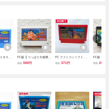
本日終了
１８５円
FC版【 つっぱり大相撲
FC ファミコンソフト エ
FC版【 ゼ
バス ファ
】起動確認済み★ファミ
キサイトバイク ソフトの
確認済み★
500
371
200
円
円
円
現在
現在
現在
送 FC ソ
コンソフト カセット
み 起動確認済
フト カセッ
済み
送料無料
本日終了