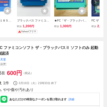
１８５円
ブラックバス ファミコン
★FC「ザ・ブラックバス
FC ザ・ブ
バス ファ
FC ファミコンソフト
Ⅱ(THE BLACKBASS II/
HE BLACK
1,200
1,300
2,990
円
円
即決
即決
即決
送 FC ソ
ザ・ブラックバス2)」ソ
明書付き 
Yahoo!フリマ
済み
フトのみ/HOT-B/ファミコ
ンピュータ
ン/FAMILY COMPUTER/
フト GAM-2
釣りSLG/レトロゲーム★
FC ファミコンソフト ザ・ブラックバスⅡ ソフトのみ 起動
確認済
任天堂
ストア
600
円
現在
（税込）
1
件
3月10日（火）21時33分
終了
やや傷や汚れあり
あなただけの特別なクーポンを受け取れます
詳細