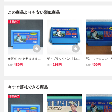
この商品よりも安い類似商品
本日終了
★何点でも送料１８５円
ザ・ブラックバス【動作
FC ファミコン 
★ ザ・ブラックバス ファ
確認済】８本まで同梱
ラックバス ☆同サ
480
198
400
円
円
円
即決
現在
即決
ミコン ソ36レ即発送 FC
可 簡易清掃済 FC ファ
本まで送料同じ k
ソフト 動作確認済み
ミコン
今すぐ落札できる商品
本日終了