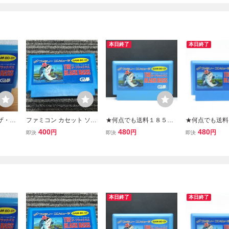
本日終了
本日終了
ザ・ブ
ファミコン カセット ソフ
★何点でも送料１８５円
★何点でも送料
イズ6
ト ザ・ブラックバス FC
★ ザ・ブラックバス ファ
★ ザ・ブラック
400
480
480
円
円
円
即決
即決
即決
mg
ミコン セ28レ即発送 FC
ミコン チ4レ即発
ソフト 動作確認済み
フト 動作確認
本日終了
本日終了