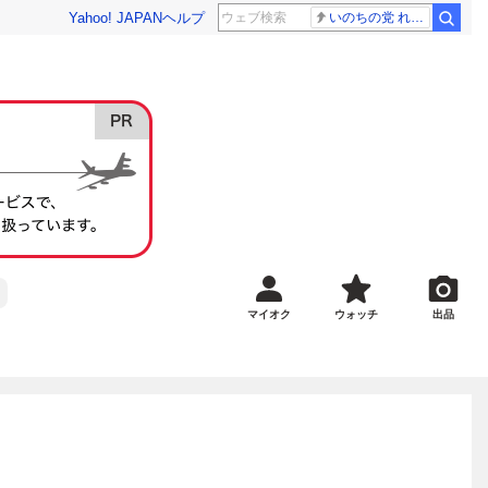
Yahoo! JAPAN
ヘルプ
いのちの党 れいわ新選組
マイオク
ウォッチ
出品