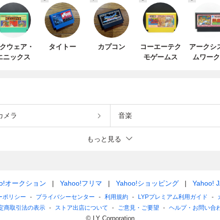
クウェア・
タイトー
カプコン
コーエーテク
アークシ
エニックス
モゲームス
ムワーク
カメラ
音楽
もっと見る
oo!オークション
Yahoo!フリマ
Yahoo!ショッピング
Yahoo! 
ーポリシー
プライバシーセンター
利用規約
LYPプレミアム利用ガイド
定商取引法の表示
ストア出店について
ご意見・ご要望
ヘルプ・お問い合
© LY Corporation