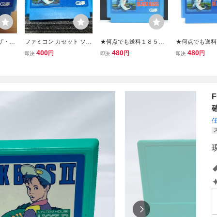
ザ・ブ
ファミコン カセット ソフ
★何点でも送料１８５円
★何点でも送料
イズ6
ト ザ・ブラックバス FC
★ ザ・ブラックバス ファ
★ ザ・ブラック
400
480
480
円
円
円
即決
即決
即決
mg
ミコン セ28レ即発送 FC
ミコン チ4レ即発
ソフト 動作確認済み
フト 動作確認