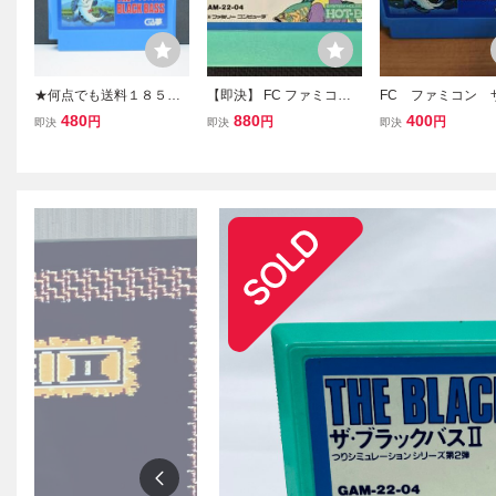
★何点でも送料１８５円
【即決】 FC ファミコン
FC ファミコン 
★ ザ・ブラックバス ファ
ザ・ブラックバスⅡ 動作
ラックバス ☆同サ
480
880
400
円
円
円
即決
即決
即決
ミコン ソ36レ即発送 FC
確認済 クリーニング済
本まで送料同じ k
ソフト 動作確認済み