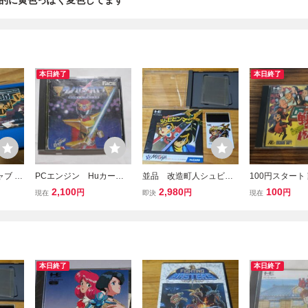
的に黄色っぽく変色してます
本日終了
本日終了
ャブ ソ
PCエンジン Huカー
並品 改造町人シュビビ
100円スタート
フリー
ド サイバークロス CY
ンマン 箱説あり レト
PCエンジン 戦
2,100
2,980
100
円
円
円
現在
即決
現在
認済み
BER CROSS
ロフリークにて初期動作
カード PCE 
確認済み PCエンジン PC
E
本日終了
本日終了