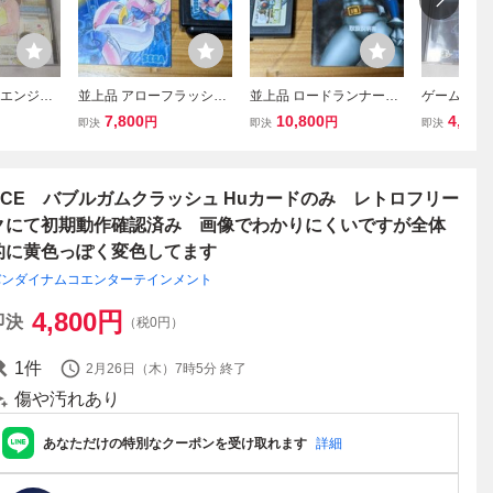
PCエンジン
並上品 アローフラッシ
並上品 ロードランナー
ゲーム NE
ん一刻 中
ュ 正規品 箱なし説明
正規品 箱無し説明書あ
ソフト Hu
7,800
10,800
4,400
円
円
即決
即決
即決
書あり レトロフリーク
り レトロフリークにて
ースターソ
にて初期動作確認済み メ
初期動作確認済み ゲーム
品
ガドライブ MD
ボーイアドバンス
PCE バブルガムクラッシュ Huカードのみ レトロフリー
クにて初期動作確認済み 画像でわかりにくいですが全体
的に黄色っぽく変色してます
バンダイナムコエンターテインメント
4,800
円
即決
（税0円）
1
件
2月26日（木）7時5分
終了
傷や汚れあり
あなただけの特別なクーポンを受け取れます
詳細