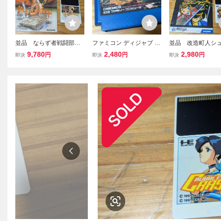
並品 ならず者戦闘部
ファミコン ディジャブ ソ
並品 改造町人シ
隊 ブラッディウルフ 箱
フトのみ レトロフリー
ンマン 箱説あり
9,780
2,480
2,980
円
円
円
即決
即決
即決
説あり レトロフリーク
クにて初期動作確認済み
ロフリークにて初
にて初期動作確認済み PC
FC DEJA VU
確認済み PCエンジ
エンジン Huカード PCE
E