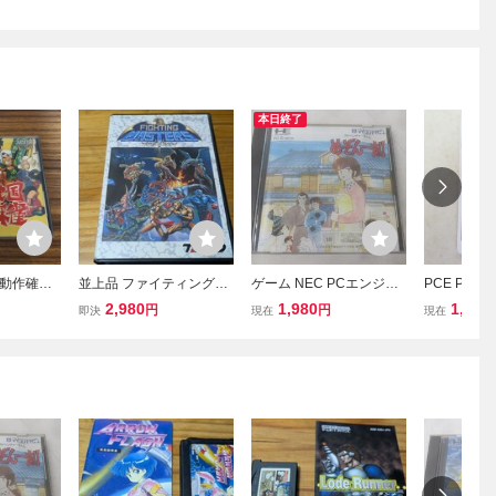
本日終了
 動作確認
並上品 ファイティングマ
ゲーム NEC PCエンジン
PCE PCエ
国麻雀 Hu
スターズ 箱説あり レ
Huカード めぞん一刻 中
ド GRADI
2,980
1,980
1,100
円
円
即決
現在
現在
ハドソン
トロフリークにて初期動
古品
ス KONAM
作確認済み ケースのツ
メ破損あり画像参照 メガ
ドライブ