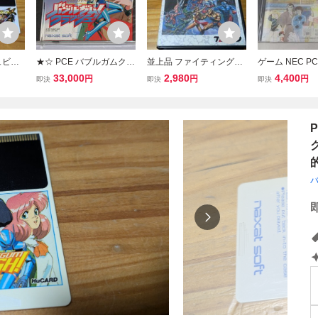
ュビビ
★☆ PCE バブルガムクラ
並上品 ファイティングマ
ゲーム NEC 
 レト
ッシュ BUBBLEGUM CR
スターズ 箱説あり レ
Huカード めぞ
33,000
2,980
4,400
円
円
円
即決
即決
即決
期動作
ASH naxat soft ☆★
トロフリークにて初期動
古品
ン PC
作確認済み ケースのツ
メ破損あり画像参照 メガ
ドライブ