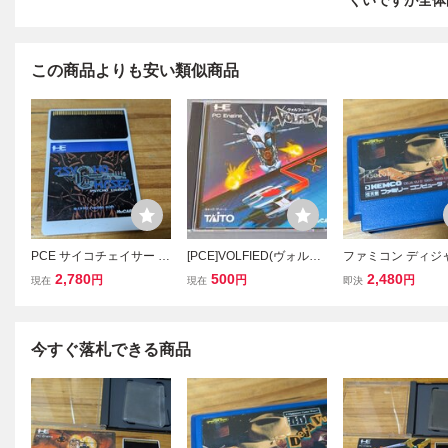
くいですが全体
この商品よりも安い類似商品
PCE サイコチェイサー H
[PCE]VOLFIED(ヴォルフ
ファミコン ディジ
uカードのみ レトロフリ
ィード)(Huカード)D521
フトのみ レトロ
2,780
500
2,480
円
円
円
現在
現在
即決
ークにて初期動作確認済
クにて初期動作確
み PCエンジン
FC DEJA VU
今すぐ落札できる商品