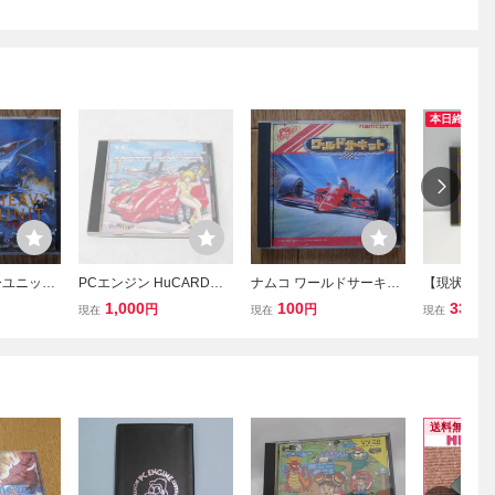
本日終了
ーユニット
PCエンジン HuCARDソ
ナムコ ワールドサーキッ
【現状】PC
CARD
フト モトローダー2 NCS
ト PCエンジン HuCARD
郎活劇 HuC
1,000
100
330
円
円
円
現在
現在
現在
ンケート
91002 MOTO ROADER
箱説明書つき
ドソン Hu
Ⅱ メサイヤ レトロゲーム
PC Engine
送料無料