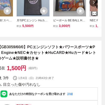
封 スペー
月刊PCエンジン Huカー
ビーボール BE BALL HuC
NEC PC
 セガ レ
ドケース NEC PC Engi
ARD ヒューカード Pc En
ラフィックス 
5,500
3,000
1,880
円
円
即決
即決
即決
ト PCエン
ne HuCARD
gine PCエンジン ゲーム
MIコンバー
 ヒューカ
箱・説明書付き 動作確認
画像サイズ切
PACE H
済み
ル代用可 PC 
【GB3059/60/0】PCエンジンソフト★パワースポーツ★P
C Engine★NEC★カセット★HuCARD★Huカード★レト
ロゲーム★説明書付き★
1,500
円
現在
（税0円）
3
件
1月4日（日）21時43分
終了
目立った傷や汚れなし
あなただけの特別なクーポンを受け取れます
詳細