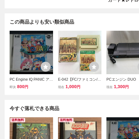
カード★レトロ
この商品よりも安い類似商品
PC Engine IQ PANIC アイ
E-042【FC/ファミコン/動
PCエンジン DUO
キュー パニック 説明書・
作確認済】「ファミコン
ロゲーム Huカー
800
1,000
1,300
円
円
円
即決
現在
現在
ケース付 0626-1 検索用
ウォーズ」箱・説明書
D-ROM一体型モ
語→Aレター150g10内昭
付 カセット清掃済 中
ュオ Engine PC
和レトロゲームPCエンジ
古・現状品 レトロゲーム
無し ジャンク 
ンカセットソフト
品 中古保管品
今すぐ落札できる商品
送料無料
送料無料