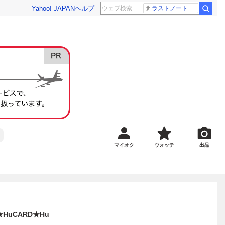
Yahoo! JAPAN
ヘルプ
ラストノート 内田有紀
マイオク
ウォッチ
出品
HuCARD★Hu