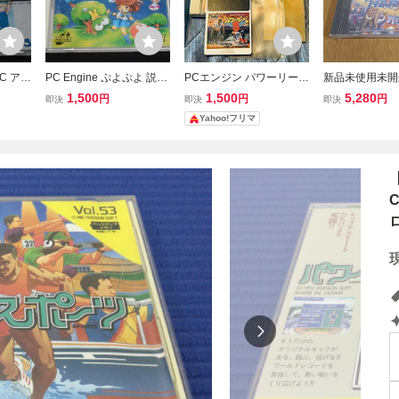
NIC アイ
PC Engine ぷよぷよ 説明
PCエンジン パワーリーグ
新品未使用未開
説明書・
書・ケース付 0626-4 検
5 ケース 説明書 HuCARD
スハリアー NEC
1,500
1,500
5,280
円
円
円
即決
即決
即決
検索用
索用語→Aレター150g10
人気 野球 ゲーム レトロ
トロゲームソフ
Yahoo!フリマ
10内昭
内昭和レトロゲームPCエ
フリーク
ジン HuCARD
エンジ
ンジンカセットソフト
ード Huカード S
ARRIER