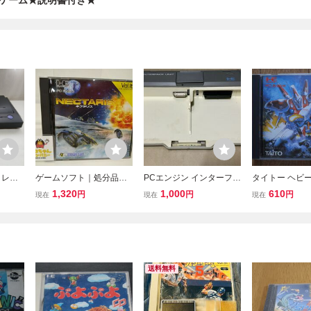
ゲーム★説明書付き★
 レト
ゲームソフト｜処分品｜
PCエンジン インターフェ
タイトー ヘビ
ド C
ネクタリス｜PCエンジ
ースユニット NEC PCE
PCエンジン Hu
1,320
1,000
610
円
円
円
現在
現在
現在
デル デ
ン、HuCARD｜動作未確
レトロゲーム ファミコン
箱、説明書、ア
E 通電
認｜取扱説明書付｜HUD
葉書つき
現状
SON｜Vol.16【M001】
送料無料