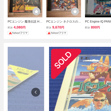
PCエンジン 魔境伝説 Hu
PCエンジン ネクロスの要
PC Engine IQ PA
CARD 箱・説明書付き レ
塞 HuCARD ケース・説
キュー パニック 
4,080
9,670
800
円
円
円
即決
即決
即決
トロゲーム
明書付き レトロゲーム
ケース付 0626-1 
Yahoo!フリマ
Yahoo!フリマ
語→Aレター150g
和レトロゲームPC
ンカセットソフト