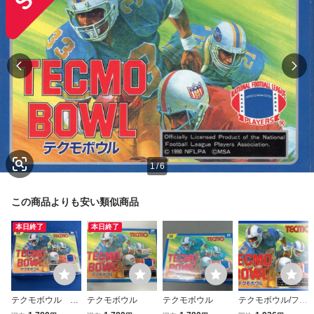
1
/
6
この商品よりも安い類似商品
本日終了
本日終了
テクモボウル フ
テクモボウル
テクモボウル
テクモボウル/ファ
ァミコン
ミコン