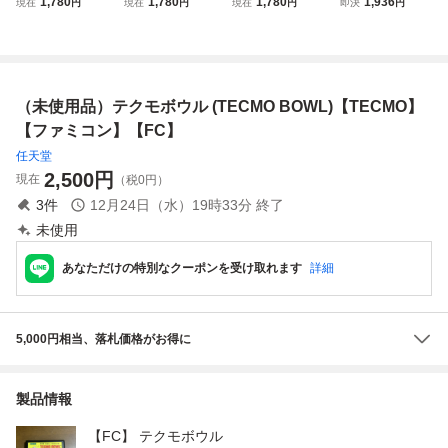
1,780
1,780
1,780
1,936
現在
円
現在
円
現在
円
即決
円
（未使用品）テクモボウル (TECMO BOWL)【TECMO】
【ファミコン】【FC】
任天堂
2,500
円
現在
（税0円）
3
件
12月24日（水）19時33分
終了
未使用
あなただけの特別なクーポンを受け取れます
詳細
5,000円相当、落札価格がお得に
製品情報
【FC】 テクモボウル