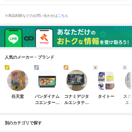
※商品削除などのお問い合わせは
こちら
人気のメーカー・ブランド
1
2
3
4
5
任天堂
バンダイナム
コナミデジタ
タイトー
スク
コエンターテ
ルエンタテイ
エ
インメント
ンメント
別のカテゴリで探す