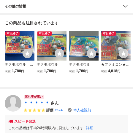
その他の情報
この商品も注目されています
本日終了
本日終了
本日終了
テクモボウル フ
テクモボウル
テクモボウル
★ファミコン★箱
ァミコン
説付【テクモボウ
1,780
1,780
1,780
4,818
現在
円
現在
円
現在
円
現在
円
ル】★
落札率が高い
＊ ＊ ＊ ＊ ＊
さん
評価
3524
本人確認前
スピード発送
この出品者は平均24時間以内に発送しています
詳細